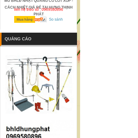
MŨ BHLĐ NHẬT QUANG CÓ LÓT XỐP -
GỜ GIẢM TỐC BẰNG THÉP Đ
CÁCH NHIỆT GIÁ RẺ TẠI HƯNG THỊNH
liên hệ theo số : 0969580896
liên hệ theo số : 0969580896
PHÁT
So sánh
So sánh
Mua hàng
Mua hàng
QUẢNG CÁO