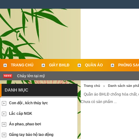
TRANG CHỦ
GIẦY BHLĐ
QUẦN ÁO
PHÒNG SẠ
Cháy lớn tại mỹ
LIÊN HỆ
Trang chủ
Danh sách sản ph
DANH MỤC
Quần áo BHLĐ chống hóa chất, 
Chưa có sản phẩm ...
Con đội , kích thủy lực
Lắc cáp NGK
Áo phao, phao bơi
Găng tay bảo hộ lao động