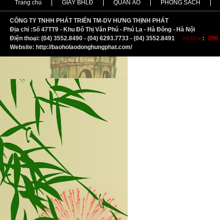
Trang chủ
GIẦY BHLĐ
QUẦN ÁO
PHÒNG SẠCH
CÔNG TY TNHH PHÁT TRIỂN TM-DV HƯNG THỊNH PHÁT
Địa chỉ :
S
ố 47TT9 - Khu Đô Thị Văn Phú - Phú La - Hà Đông - Hà Nội
Điện thoại: (04) 3552.8490 - (04) 6293.7733 - (04) 3552.8491
Hotline
:
096.
Website: http://baoholaodonghungphat.com/