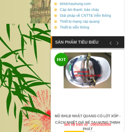
bhldchauhung.com
Cáp âm thanh, báo cháy
Giải pháp về CNTT& Viễn thông
Thiết bị mạng cáp quang
Thiết bị viễn thông
SẢN PHẨM TIÊU BIỂU
ỐNG TRƯỢT SAFETTYMAN -
MŨ BHLĐ NHẬT QUANG CÓ LÓT XỐP -
N - GIÁ RẺ TẠI HƯNG THỊNH
CÁCH NHIỆT GIÁ RẺ TẠI HƯNG THỊNH
n hệ theo số : 0969580896
liên hệ theo số : 0969580896
PHÁT
PHÁT