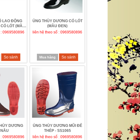
Ộ LAO ĐỘNG
ỦNG THÙY DƯƠNG CÓ LÓT
CÓ LÓT (MẦU
(MẦU ĐEN)
NG)
ố : 0969580896
liên hệ theo số : 0969580896
So sánh
So sánh
Mua hàng
THÙY DƯƠNG
ỦNG THÙY DƯƠNG MŨI ĐẾ
 NÂU
THÉP - SS1065
ố : 0969580896
liên hệ theo số : 0969580896