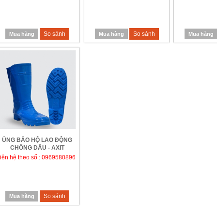
So sánh
So sánh
Mua hàng
Mua hàng
Mua hàng
ỦNG BẢO HỘ LAO ĐỘNG
CHỐNG DẦU - AXIT
liên hệ theo số : 0969580896
So sánh
Mua hàng