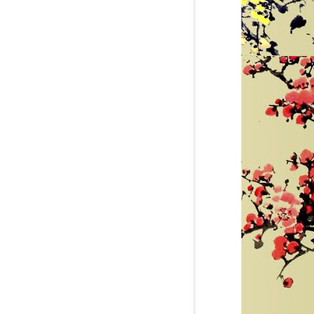
GĂNG TAY CHỐNG AXIT MÀU ĐEN DÀI
GĂNG TAY CÁCH ĐIỆN 35 KV XUẤT
56 CM - XUẤT XỨ TRUNG QUỐC
PHÁP
liên hệ theo số : 0969580896
liên hệ theo số : 0969580896