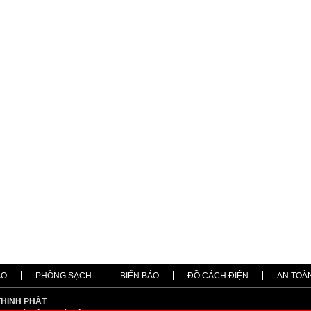
ÁO
PHÒNG SẠCH
BIỂN BÁO
ĐỒ CÁCH ĐIỆN
AN TOÀ
THỊNH PHÁT