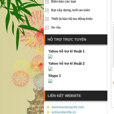
Biển báo các loại
Bạt xây dựng, lưới an toàn
Thiết bị bảo hộ lao động khác
Xe rùa
HỖ TRỢ TRỰC TUYẾN
Yahoo hỗ trợ kĩ thuật 1
Yahoo hỗ trợ kĩ thuật 2
Skype 1
LIÊN KẾT WEBSITE
baoholaodong24h.com
antoandienhtp.vn