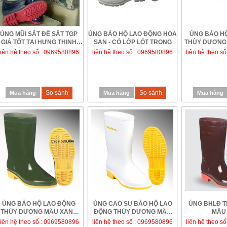
ỦNG MŨI SẮT ĐẾ SẮT TGP
ỦNG BẢO HỘ LAO ĐỘNG HOA
ỦNG BẢO H
GIÁ TỐT TẠI HƯNG THỊNH
SAN - CÓ LỚP LÓT TRONG
THÙY DƯƠNG 
PHÁT
TRẮ
liên hệ theo số : 0969580896
liên hệ theo số : 0969580896
liên hệ theo s
So sánh
So sánh
Mua hàng
Mua hàng
Mua hàng
ỦNG BẢO HỘ LAO ĐỘNG
ỦNG CAO SU BẢO HỘ LAO
ỦNG BHLĐ 
THÙY DƯƠNG MẦU XANH
ĐỘNG THÙY DƯƠNG MẦU
MẦU
RÊU - VÀNG
TRẮNG-VÀNG
liên hệ theo số : 0969580896
liên hệ theo số : 0969580896
liên hệ theo s