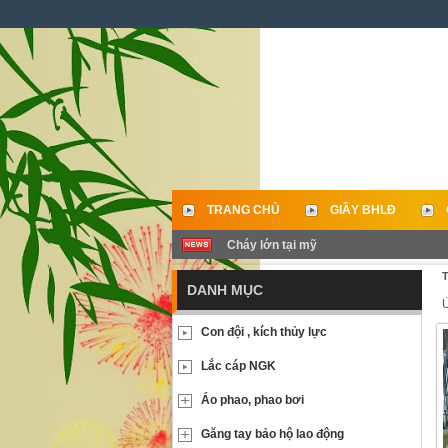
TRANG CHỦ
GIẦY BHLĐ
Cháy lớn tại mỹ
LIÊN HỆ
T
DANH MỤC
Ủ
Con đội , kích thủy lực
Lắc cáp NGK
Áo phao, phao bơi
Găng tay bảo hộ lao động