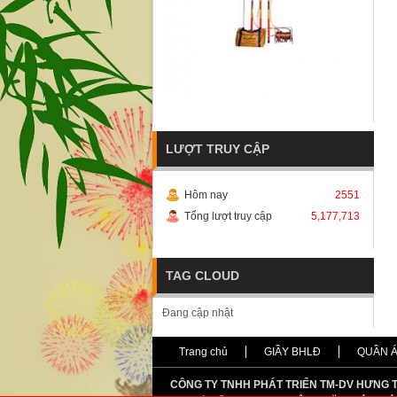
LƯỢT TRUY CẬP
Hôm nay
2551
Tổng lượt truy cập
5,177,713
TAG CLOUD
Đang cập nhật
Trang chủ
GIẦY BHLĐ
QUẦN 
CÔNG TY TNHH PHÁT TRIỂN TM-DV HƯNG 