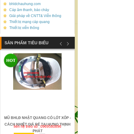
bhldchauhung.com
Cáp âm thanh, báo cháy
Giải pháp về CNTT& Viễn thông
Thiết bị mạng cáp quang
Thiết bị viễn thông
SẢN PHẨM TIÊU BIỂU
MŨ BHLĐ NHẬT QUANG CÓ LÓT XỐP -
GỜ GIẢM TỐC BẰNG THÉP Đ
CÁCH NHIỆT GIÁ RẺ TẠI HƯNG THỊNH
liên hệ theo số : 0969580896
liên hệ theo số : 0969580896
PHÁT