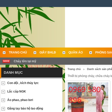
TRANG CHỦ
GIẦY BHLĐ
QUẦN ÁO
PHÒNG SẠ
Cháy lớn tại mỹ
LIÊN HỆ
Trang chủ
Danh sách sản ph
DANH MỤC
Thiết bị phòng cháy, chữa cháy 
Con đội , kích thủy lực
Lắc cáp NGK
Áo phao, phao bơi
Găng tay bảo hộ lao động