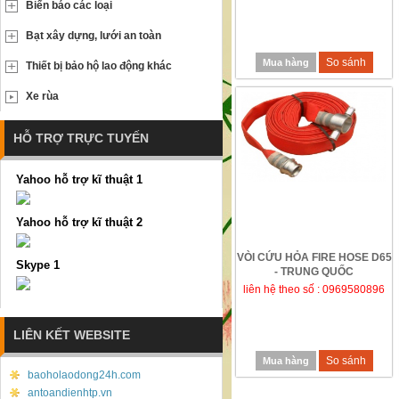
Biển báo các loại
Bạt xây dựng, lưới an toàn
So sánh
Mua hàng
Thiết bị bảo hộ lao động khác
Xe rùa
HỖ TRỢ TRỰC TUYẾN
Yahoo hỗ trợ kĩ thuật 1
Yahoo hỗ trợ kĩ thuật 2
VÒI CỨU HỎA FIRE HOSE D65
Skype 1
- TRUNG QUỐC
liên hệ theo số : 0969580896
LIÊN KẾT WEBSITE
So sánh
Mua hàng
baoholaodong24h.com
antoandienhtp.vn