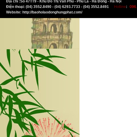
Địa chỉ :
S
ố 47TT9 - Khu Đô Thị Văn Phú - Phú La - Hà Đông - Hà Nội
Điện thoại: (04) 3552.8490 - (04) 6293.7733 - (04) 3552.8491
Hotline
:
096.
Website: http://baoholaodonghungphat.com/