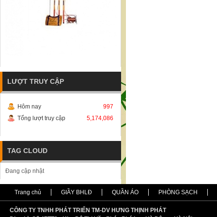
LƯỢT TRUY CẬP
Hôm nay
997
Tổng lượt truy cập
5,174,086
TAG CLOUD
Đang cập nhật
Trang chủ
GIẦY BHLĐ
QUẦN ÁO
PHÒNG SẠCH
CÔNG TY TNHH PHÁT TRIỂN TM-DV HƯNG THỊNH PHÁT