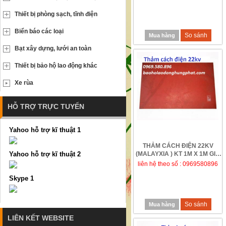
Thiết bị phòng sạch, tĩnh điện
Biển báo các loại
So sánh
Mua hàng
Bạt xây dựng, lưới an toàn
Thiết bị bảo hộ lao động khác
Xe rùa
HỖ TRỢ TRỰC TUYẾN
Yahoo hỗ trợ kĩ thuật 1
THẢM CÁCH ĐIỆN 22KV
Yahoo hỗ trợ kĩ thuật 2
(MALAYXIA ) KT 1M X 1M GIÁ
RẺ TẠI HƯNG THỊNH ...
liên hệ theo số : 0969580896
Skype 1
So sánh
Mua hàng
LIÊN KẾT WEBSITE