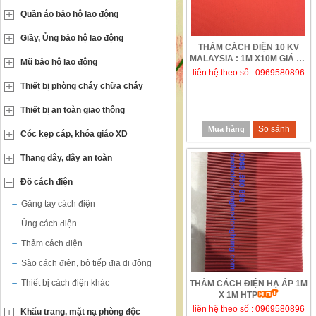
Quần áo bảo hộ lao động
Giầy, Ủng bảo hộ lao động
THẢM CÁCH ĐIỆN 10 KV
MALAYSIA : 1M X10M GIÁ RẺ
Mũ bảo hộ lao động
TẠI HƯNG THỊNH...
liên hệ theo số : 0969580896
Thiết bị phòng cháy chữa cháy
Thiết bị an toàn giao thông
So sánh
Mua hàng
Cóc kẹp cáp, khóa giáo XD
Thang dây, dây an toàn
Đồ cách điện
Găng tay cách điện
Ủng cách điện
Thảm cách điện
Sào cách điện, bộ tiếp địa di động
Thiết bị cách điện khác
THẢM CÁCH ĐIỆN HẠ ÁP 1M
X 1M HTP
liên hệ theo số : 0969580896
Khẩu trang, mặt nạ phòng độc