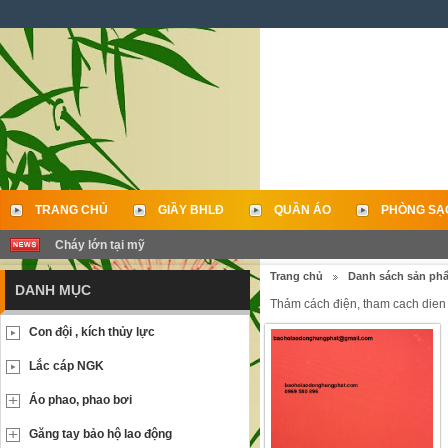
TRANG CHỦ
GIẦY BHLĐ
QUẦN ÁO
PHÒNG SẠ
Cháy lớn tại mỹ
LIÊN HỆ
Trang chủ
Danh sách sản ph
DANH MỤC
Thảm cách điện, tham cach dien
Con đội , kích thủy lực
Lắc cáp NGK
Áo phao, phao bơi
Găng tay bảo hộ lao động