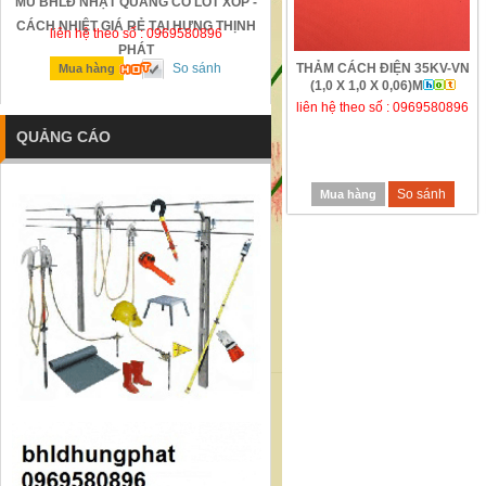
MŨ BHLĐ NHẬT QUANG CÓ LÓT XỐP -
GỜ GIẢM TỐC BẰNG THÉP Đ
CÁCH NHIỆT GIÁ RẺ TẠI HƯNG THỊNH
liên hệ theo số : 0969580896
liên hệ theo số : 0969580896
PHÁT
So sánh
THẢM CÁCH ĐIỆN 35KV-VN
So sánh
Mua hàng
Mua hàng
(1,0 X 1,0 X 0,06)M
liên hệ theo số : 0969580896
QUẢNG CÁO
So sánh
Mua hàng