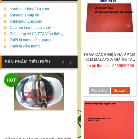
baoholaodong24h.com
antoandienhtp.vn
bhldchauhung.com
Cáp âm thanh, báo cháy
Giải pháp về CNTT& Viễn thông
Thiết bị mạng cáp quang
Thiết bị viễn thông
THẢM CÁCH ĐIỆN HẠ ÁP 1M
X1M MALAYXIA GIÁ RẺ TẠI
SẢN PHẨM TIÊU BIỂU
HƯNG THỊNH PH...
liên hệ theo số : 0969580896
So sánh
Mua hàng