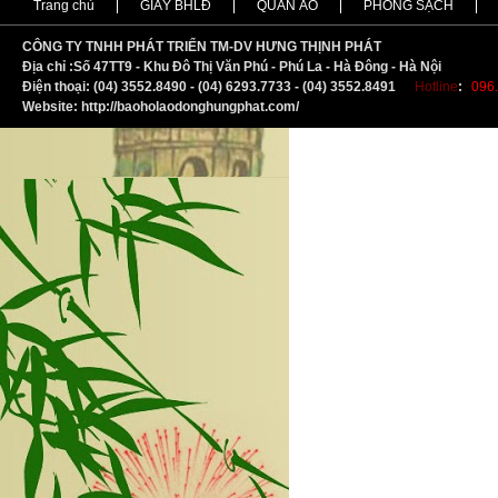
Trang chủ
GIẦY BHLĐ
QUẦN ÁO
PHÒNG SẠCH
CÔNG TY TNHH PHÁT TRIỂN TM-DV HƯNG THỊNH PHÁT
Địa chỉ :
S
ố 47TT9 - Khu Đô Thị Văn Phú - Phú La - Hà Đông - Hà Nội
Điện thoại: (04) 3552.8490 - (04) 6293.7733 - (04) 3552.8491
Hotline
:
096.
Website: http://baoholaodonghungphat.com/