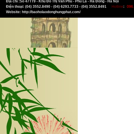
Địa chỉ :
S
ố 47TT9 - Khu Đô Thị Văn Phú - Phú La - Hà Đông - Hà Nội
Điện thoại: (04) 3552.8490 - (04) 6293.7733 - (04) 3552.8491
Hotline
:
096.
Website: http://baoholaodonghungphat.com/