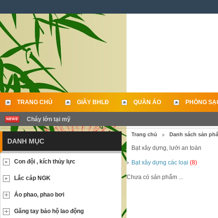
TRANG CHỦ
GIẦY BHLĐ
QUẦN ÁO
PHÒNG SẠ
Cháy lớn tại mỹ
LIÊN HỆ
Trang chủ
Danh sách sản ph
DANH MỤC
Bạt xây dựng, lưới an toàn
Con đội , kích thủy lực
Bạt xây dựng các loại
(8)
Chưa có sản phẩm ...
Lắc cáp NGK
Áo phao, phao bơi
Găng tay bảo hộ lao động