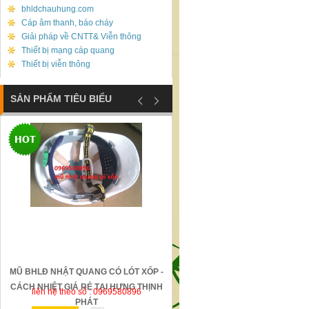
bhldchauhung.com
Cáp âm thanh, báo cháy
Giải pháp về CNTT& Viễn thông
Thiết bị mạng cáp quang
Thiết bị viễn thông
SẢN PHẨM TIÊU BIỂU
MŨ BHLĐ NHẬT QUANG CÓ LÓT XỐP -
GỜ GIẢM TỐC BẰNG THÉP Đ
CÁCH NHIỆT GIÁ RẺ TẠI HƯNG THỊNH
liên hệ theo số : 0969580896
liên hệ theo số : 0969580896
PHÁT