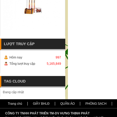
LƯỢT TRUY CẬP
Hôm nay
997
Tổng lượt truy cập
5,165,849
TAG CLOUD
Đang cập nhật
Trang chủ
GIẦY BHLĐ
QUẦN ÁO
PHÒNG SẠCH
CÔNG TY TNHH PHÁT TRIỂN TM-DV HƯNG THỊNH PHÁT