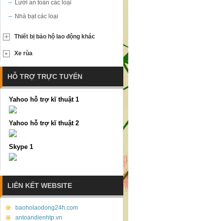
Lưới an toàn các loại
Nhà bạt các loại
Thiết bị bảo hộ lao động khác
Xe rùa
HỖ TRỢ TRỰC TUYẾN
Yahoo hỗ trợ kĩ thuật 1
Yahoo hỗ trợ kĩ thuật 2
Skype 1
LIÊN KẾT WEBSITE
baoholaodong24h.com
antoandienhtp.vn