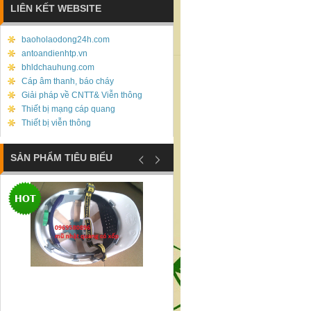
LIÊN KẾT WEBSITE
baoholaodong24h.com
antoandienhtp.vn
bhldchauhung.com
Cáp âm thanh, báo cháy
Giải pháp về CNTT& Viễn thông
Thiết bị mạng cáp quang
Thiết bị viễn thông
SẢN PHẨM TIÊU BIỂU