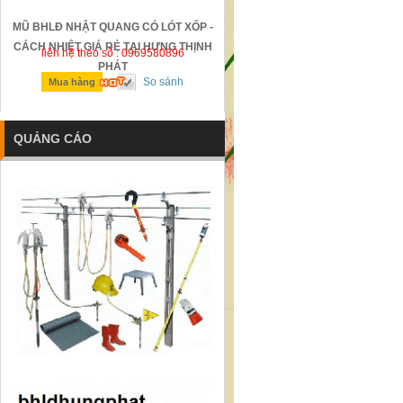
MŨ BHLĐ NHẬT QUANG CÓ LÓT XỐP -
GỜ GIẢM TỐC BẰNG THÉP Đ
CÁCH NHIỆT GIÁ RẺ TẠI HƯNG THỊNH
liên hệ theo số : 0969580896
liên hệ theo số : 0969580896
PHÁT
So sánh
So sánh
Mua hàng
Mua hàng
QUẢNG CÁO