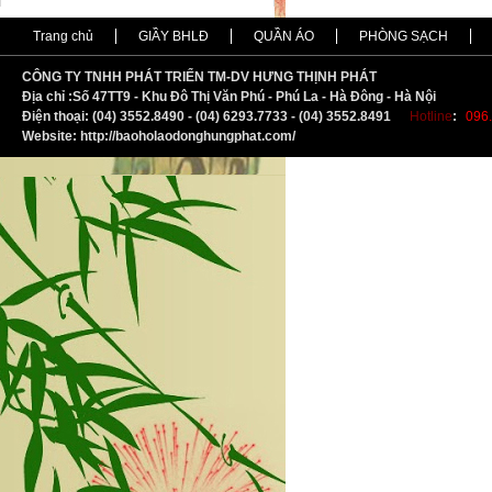
Trang chủ
GIẦY BHLĐ
QUẦN ÁO
PHÒNG SẠCH
CÔNG TY TNHH PHÁT TRIỂN TM-DV HƯNG THỊNH PHÁT
Địa chỉ :
S
ố 47TT9 - Khu Đô Thị Văn Phú - Phú La - Hà Đông - Hà Nội
Điện thoại: (04) 3552.8490 - (04) 6293.7733 - (04) 3552.8491
Hotline
:
096.
Website: http://baoholaodonghungphat.com/