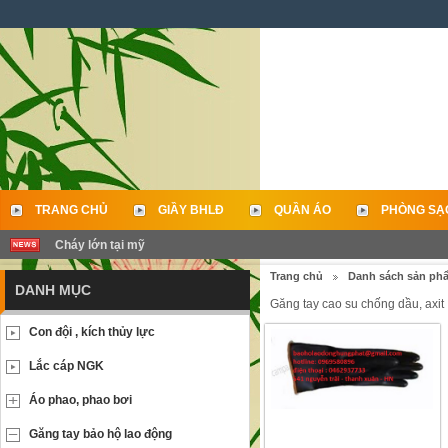
TRANG CHỦ
GIẦY BHLĐ
QUẦN ÁO
PHÒNG SẠ
Cháy lớn tại mỹ
LIÊN HỆ
Trang chủ
Danh sách sản ph
DANH MỤC
Găng tay cao su chống dầu, axit
Con đội , kích thủy lực
Lắc cáp NGK
Áo phao, phao bơi
Găng tay bảo hộ lao động