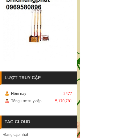
LƯỢT TRUY CẬP
Hôm nay
2477
Tổng lượt truy cập
5,170,781
TAG CLOUD
Đang cập nhật