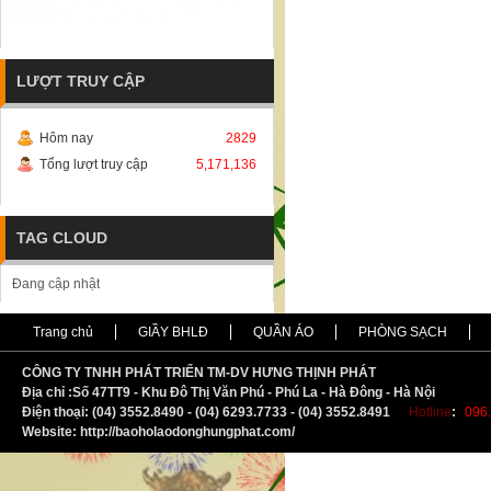
LƯỢT TRUY CẬP
Hôm nay
2829
Tổng lượt truy cập
5,171,136
TAG CLOUD
Đang cập nhật
Trang chủ
GIẦY BHLĐ
QUẦN ÁO
PHÒNG SẠCH
CÔNG TY TNHH PHÁT TRIỂN TM-DV HƯNG THỊNH PHÁT
Địa chỉ :
S
ố 47TT9 - Khu Đô Thị Văn Phú - Phú La - Hà Đông - Hà Nội
Điện thoại: (04) 3552.8490 - (04) 6293.7733 - (04) 3552.8491
Hotline
:
096.
Website: http://baoholaodonghungphat.com/