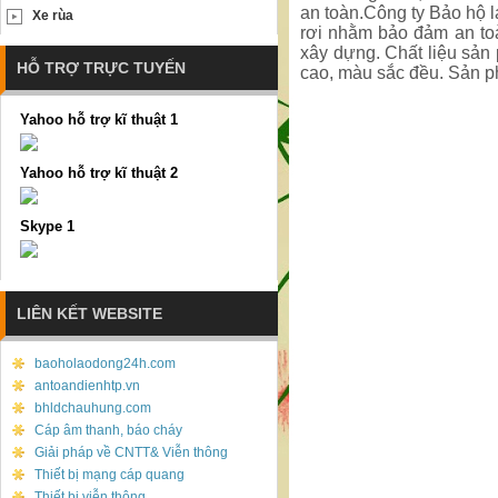
an toàn.Công ty Bảo hộ l
Xe rùa
rơi nhằm bảo đảm an toà
xây dựng. Chất liệu sản
HỖ TRỢ TRỰC TUYẾN
cao, màu sắc đều. Sản p
Yahoo hỗ trợ kĩ thuật 1
Yahoo hỗ trợ kĩ thuật 2
Skype 1
LIÊN KẾT WEBSITE
baoholaodong24h.com
antoandienhtp.vn
bhldchauhung.com
Cáp âm thanh, báo cháy
Giải pháp về CNTT& Viễn thông
Thiết bị mạng cáp quang
Thiết bị viễn thông