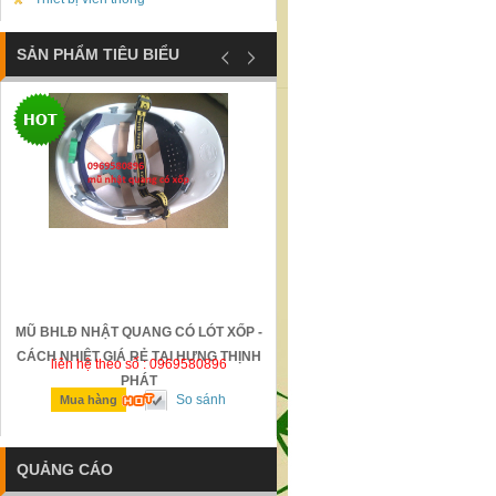
SẢN PHẨM TIÊU BIỂU
MŨ BHLĐ NHẬT QUANG CÓ LÓT XỐP -
GỜ GIẢM TỐC BẰNG THÉP Đ
CÁCH NHIỆT GIÁ RẺ TẠI HƯNG THỊNH
liên hệ theo số : 0969580896
liên hệ theo số : 0969580896
PHÁT
So sánh
So sánh
Mua hàng
Mua hàng
QUẢNG CÁO