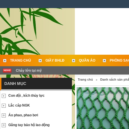
TRANG CHỦ
GIẦY BHLĐ
QUẦN ÁO
PHÒNG SẠ
Cháy lớn tại mỹ
LIÊN HỆ
Trang chủ
Danh sách sản ph
DANH MỤC
Con đội , kích thủy lực
Lắc cáp NGK
Áo phao, phao bơi
Găng tay bảo hộ lao động