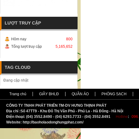
LƯỢT TRUY CẬP
Hôm nay
800
Tổng lượt truy cập
5,165,652
TAG CLOUD
Đang cập nhật
Trang chủ
GIẦY BHLĐ
QUẦN ÁO
PHÒNG SẠCH
CÔNG TY TNHH PHÁT TRIỂN TM-DV HƯNG THỊNH PHÁT
Địa chỉ :
S
ố 47TT9 - Khu Đô Thị Văn Phú - Phú La - Hà Đông - Hà Nội
Điện thoại: (04) 3552.8490 - (04) 6293.7733 - (04) 3552.8491
Hotline
:
096.
Website: http://baoholaodonghungphat.com/