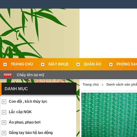
TRANG CHỦ
GIẦY BHLĐ
QUẦN ÁO
PHÒNG SẠ
Cháy lớn tại mỹ
LIÊN HỆ
Trang chủ
Danh sách sản ph
DANH MỤC
Con đội , kích thủy lực
Lắc cáp NGK
Áo phao, phao bơi
Găng tay bảo hộ lao động