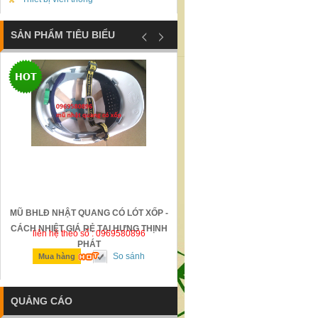
SẢN PHẨM TIÊU BIỂU
MŨ BHLĐ NHẬT QUANG CÓ LÓT XỐP -
GỜ GIẢM TỐC BẰNG THÉP Đ
CÁCH NHIỆT GIÁ RẺ TẠI HƯNG THỊNH
liên hệ theo số : 0969580896
liên hệ theo số : 0969580896
PHÁT
So sánh
So sánh
Mua hàng
Mua hàng
QUẢNG CÁO