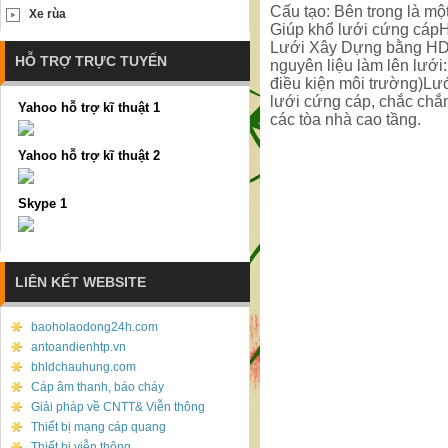
Cấu tạo: Bên trong là m
Xe rùa
Giúp khổ lưới cứng cáp
Lưới Xây Dựng bằng HD
HỖ TRỢ TRỰC TUYẾN
nguyên liệu làm lên lướ
điều kiện môi trường)Lư
lưới cứng cáp, chắc chắ
Yahoo hỗ trợ kĩ thuật 1
các tòa nhà cao tầng.
Yahoo hỗ trợ kĩ thuật 2
Skype 1
LIÊN KẾT WEBSITE
baoholaodong24h.com
antoandienhtp.vn
bhldchauhung.com
Cáp âm thanh, báo cháy
Giải pháp về CNTT& Viễn thông
Thiết bị mạng cáp quang
Thiết bị viễn thông