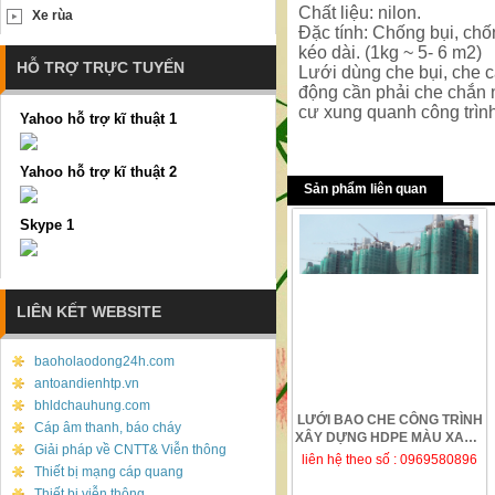
Chất liệu: nilon.
Xe rùa
Đặc tính: Chống bụi, ch
kéo dài. (1kg ~ 5- 6 m2)
HỖ TRỢ TRỰC TUYẾN
Lưới dùng che bụi, che c
động cần phải che chắn 
cư xung quanh công trình
Yahoo hỗ trợ kĩ thuật 1
Yahoo hỗ trợ kĩ thuật 2
Sản phẩm liên quan
Skype 1
LIÊN KẾT WEBSITE
baoholaodong24h.com
antoandienhtp.vn
bhldchauhung.com
LƯỚI BAO CHE CÔNG TRÌNH
Cáp âm thanh, báo cháy
XÂY DỰNG HDPE MÀU XANH
Giải pháp về CNTT& Viễn thông
NGỌC
liên hệ theo số : 0969580896
Thiết bị mạng cáp quang
Thiết bị viễn thông