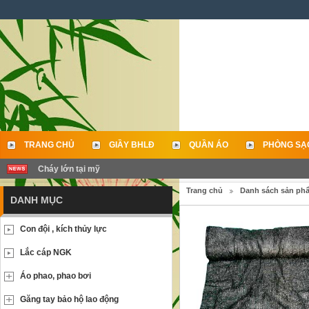
TRANG CHỦ
GIẦY BHLĐ
QUẦN ÁO
PHÒNG SẠ
Cháy lớn tại mỹ
LIÊN HỆ
Trang chủ
Danh sách sản ph
DANH MỤC
Con đội , kích thủy lực
Lắc cáp NGK
Áo phao, phao bơi
Găng tay bảo hộ lao động