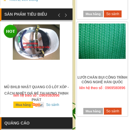
SẢN PHẨM TIÊU BIỂU
So sánh
Mua hàng
LƯỚI CHẮN BỤI CÔNG TRÌNH
CÔNG NGHỆ HÀN QUỐC
MŨ BHLĐ NHẬT QUANG CÓ LÓT XỐP -
GỜ GIẢM TỐC BẰNG THÉP Đ
liên hệ theo số : 0969580896
CÁCH NHIỆT GIÁ RẺ TẠI HƯNG THỊNH
liên hệ theo số : 0969580896
liên hệ theo số : 0969580896
PHÁT
So sánh
So sánh
Mua hàng
Mua hàng
So sánh
Mua hàng
QUẢNG CÁO