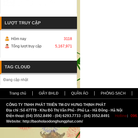
LƯỢT TRUY CẬP
Hôm nay
3118
Tổng lượt truy cập
5,167,971
TAG CLOUD
Đang cập nhật
Trang chủ
GIẦY BHLĐ
QUẦN ÁO
PHÒNG SẠCH
CÔNG TY TNHH PHÁT TRIỂN TM-DV HƯNG THỊNH PHÁT
Địa chỉ :
S
ố 47TT9 - Khu Đô Thị Văn Phú - Phú La - Hà Đông - Hà Nội
Điện thoại: (04) 3552.8490 - (04) 6293.7733 - (04) 3552.8491
Hotline
:
096.
Website: http://baoholaodonghungphat.com/