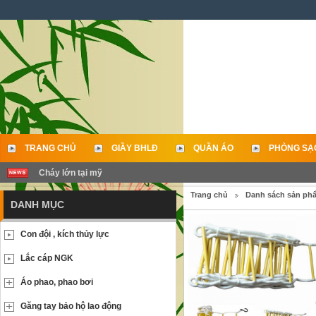
TRANG CHỦ
GIẦY BHLĐ
QUẦN ÁO
PHÒNG SẠ
Cháy lớn tại mỹ
LIÊN HỆ
Trang chủ
Danh sách sản ph
DANH MỤC
Con đội , kích thủy lực
Lắc cáp NGK
Áo phao, phao bơi
Găng tay bảo hộ lao động