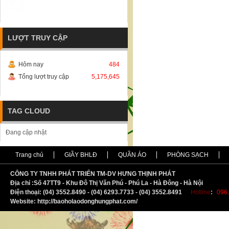
LƯỢT TRUY CẬP
Hôm nay
484
Tổng lượt truy cập
5,175,645
TAG CLOUD
Đang cập nhật
Trang chủ
GIẦY BHLĐ
QUẦN ÁO
PHÒNG SẠCH
CÔNG TY TNHH PHÁT TRIỂN TM-DV HƯNG THỊNH PHÁT
Địa chỉ :
S
ố 47TT9 - Khu Đô Thị Văn Phú - Phú La - Hà Đông - Hà Nội
Điện thoại: (04) 3552.8490 - (04) 6293.7733 - (04) 3552.8491
Hotline
:
096.
Website: http://baoholaodonghungphat.com/