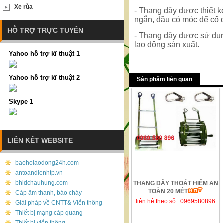
Xe rùa
- Thang dây được thiết 
ngắn, đầu có móc để cố 
HỖ TRỢ TRỰC TUYẾN
- Thang dây được sử dụng
lao động sản xuất.
Yahoo hỗ trợ kĩ thuật 1
Yahoo hỗ trợ kĩ thuật 2
Sản phẩm liên quan
Skype 1
LIÊN KẾT WEBSITE
baoholaodong24h.com
antoandienhtp.vn
bhldchauhung.com
THANG DÂY THOÁT HIỂM AN
TOÀN 20 MÉT
Cáp âm thanh, báo cháy
liên hệ theo số : 0969580896
Giải pháp về CNTT& Viễn thông
Thiết bị mạng cáp quang
Thiết bị viễn thông