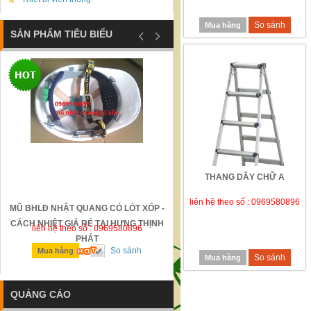
So sánh
Mua hàng
SẢN PHẨM TIÊU BIỂU
THANG DÂY CHỮ A
liên hệ theo số : 0969580896
MŨ BHLĐ NHẬT QUANG CÓ LÓT XỐP -
GỜ GIẢM TỐC BẰNG THÉP Đ
CÁCH NHIỆT GIÁ RẺ TẠI HƯNG THỊNH
liên hệ theo số : 0969580896
liên hệ theo số : 0969580896
PHÁT
So sánh
So sánh
Mua hàng
Mua hàng
So sánh
Mua hàng
QUẢNG CÁO