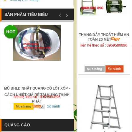
SẢN PHẨM TIÊU BIỂU
THANG DÂY THOÁT HIỂM AN
TOÀN 20 MÉT
liên hệ theo số : 0969580896
So sánh
Mua hàng
MŨ BHLĐ NHẬT QUANG CÓ LÓT XỐP -
GỜ GIẢM TỐC BẰNG THÉP Đ
CÁCH NHIỆT GIÁ RẺ TẠI HƯNG THỊNH
liên hệ theo số : 0969580896
liên hệ theo số : 0969580896
PHÁT
So sánh
So sánh
Mua hàng
Mua hàng
QUẢNG CÁO