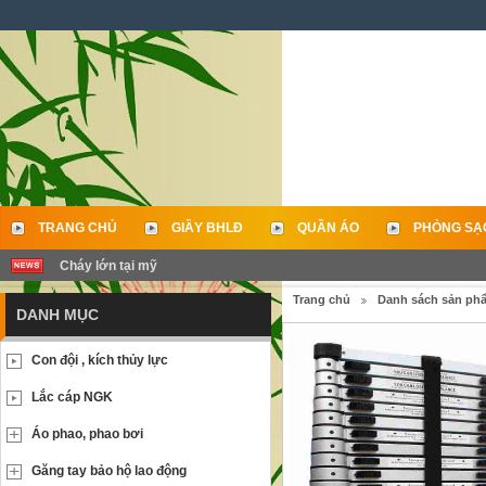
TRANG CHỦ
GIẦY BHLĐ
QUẦN ÁO
PHÒNG SẠ
Cháy lớn tại mỹ
LIÊN HỆ
Trang chủ
Danh sách sản ph
DANH MỤC
Con đội , kích thủy lực
Lắc cáp NGK
Áo phao, phao bơi
Găng tay bảo hộ lao động