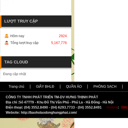
LƯỢT TRUY CẬP
Hôm nay
2924
Tổng lượt truy cập
5,167,776
TAG CLOUD
Đang cập nhật
Trang chủ
GIẦY BHLĐ
QUẦN ÁO
PHÒNG SẠCH
CÔNG TY TNHH PHÁT TRIỂN TM-DV HƯNG THỊNH PHÁT
Địa chỉ :
S
ố 47TT9 - Khu Đô Thị Văn Phú - Phú La - Hà Đông - Hà Nội
Điện thoại: (04) 3552.8490 - (04) 6293.7733 - (04) 3552.8491
Hotline
:
096.
Website: http://baoholaodonghungphat.com/