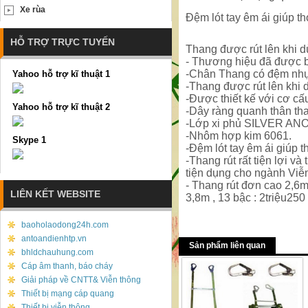
Xe rùa
Đệm lót tay êm ái giúp t
HỖ TRỢ TRỰC TUYẾN
Thang được rút lên khi dù
- Thương hiệu đã được b
-Chân Thang có đệm nhựa
Yahoo hỗ trợ kĩ thuật 1
-Thang được rút lên khi 
-Được thiết kế với cơ cấ
Yahoo hỗ trợ kĩ thuật 2
-Dây ràng quanh thân tha
-Lớp xi phủ SILVER ANO
-Nhôm hợp kim 6061.
Skype 1
-Đệm lót tay êm ái giúp 
-Thang rút rất tiện lợi v
tiện dụng cho ngành Viễn
- Thang rút đơn cao 2,6m 
LIÊN KẾT WEBSITE
3,8m , 13 bậc : 2triệu250
baoholaodong24h.com
antoandienhtp.vn
Sản phẩm liên quan
bhldchauhung.com
Cáp âm thanh, báo cháy
Giải pháp về CNTT& Viễn thông
Thiết bị mạng cáp quang
Thiết bị viễn thông