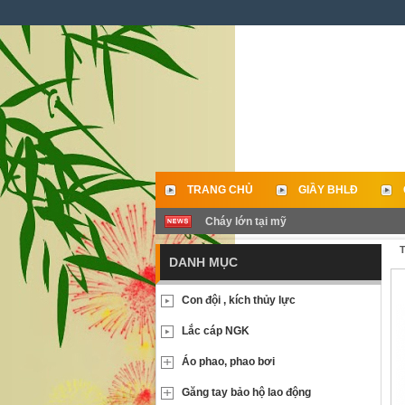
TRANG CHỦ
GIẦY BHLĐ
Cháy lớn tại mỹ
LIÊN HỆ
T
DANH MỤC
Con đội , kích thủy lực
Lắc cáp NGK
Áo phao, phao bơi
Găng tay bảo hộ lao động