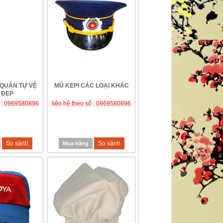
 QUÂN TỰ VỆ
MŨ KEPI CÁC LOẠI KHÁC
 ĐẸP
ố : 0969580896
liên hệ theo số : 0969580896
So sánh
So sánh
Mua hàng
BIỂN BÁO GIAO THÔNG 301 A
QUẦN ÁO PHÒNG SẠCH RỜI QU
MÀU XANH
liên hệ theo số : 0969580896
liên hệ theo số : 0969580896
So sánh
So sánh
Mua hàng
Mua hàng