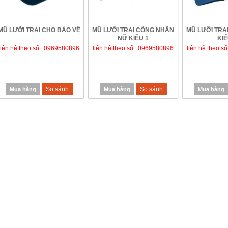
MŨ LƯỠI TRAI CHO BẢO VỆ
MŨ LƯỠI TRAI CÔNG NHÂN
MŨ LƯỠI TRA
NỮ KIỂU 1
KIỂ
liên hệ theo số : 0969580896
liên hệ theo số : 0969580896
liên hệ theo s
So sánh
So sánh
Mua hàng
Mua hàng
Mua hàng