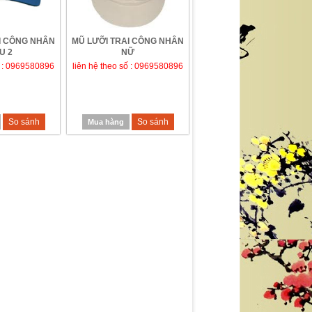
I CÔNG NHÂN
MŨ LƯỠI TRAI CÔNG NHÂN
U 2
NỮ
ố : 0969580896
liên hệ theo số : 0969580896
So sánh
So sánh
Mua hàng