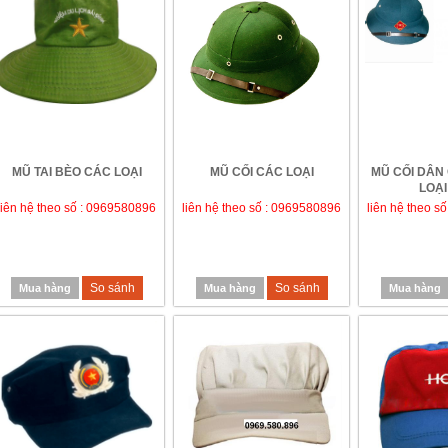
MŨ TAI BÈO CÁC LOẠI
MŨ CỐI CÁC LOẠI
MŨ CỐI DÂN
LOẠI
liên hệ theo số : 0969580896
liên hệ theo số : 0969580896
liên hệ theo s
So sánh
So sánh
Mua hàng
Mua hàng
Mua hàng
G TAY CHỐNG AXIT MÀU ĐEN DÀI
GĂNG TAY CÁCH ĐIỆN 35 KV XUẤT XỨ
56 CM - XUẤT XỨ TRUNG QUỐC
PHÁP
liên hệ theo số : 0969580896
liên hệ theo số : 0969580896
So sánh
So sánh
Mua hàng
Mua hàng