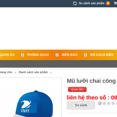
So sánh sản phẩm
0
QUẦN ÁO
PHÒNG SẠCH
BIỂN BÁO
ĐỒ CÁCH ĐIỆN
rang chủ
Danh sách sản phẩm
Mũ lưỡi chai công
Quan tâm
liên hệ theo số : 
So sánh