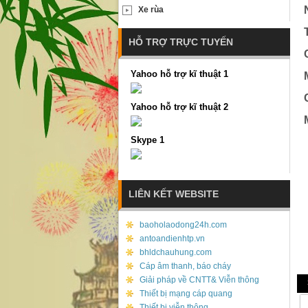
Xe rùa
HỖ TRỢ TRỰC TUYẾN
Yahoo hỗ trợ kĩ thuật 1
Yahoo hỗ trợ kĩ thuật 2
Skype 1
LIÊN KẾT WEBSITE
baoholaodong24h.com
antoandienhtp.vn
bhldchauhung.com
Cáp âm thanh, báo cháy
Giải pháp về CNTT& Viễn thông
Thiết bị mạng cáp quang
Thiết bị viễn thông