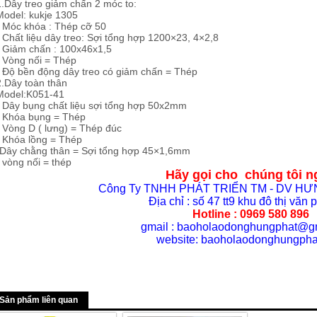
1.Dây treo giảm chấn 2 móc to:
Model: kukje 1305
- Móc khóa : Thép cỡ 50
- Chất liệu dây treo: Sợi tổng hợp 1200×23, 4×2,8
- Giảm chấn : 100x46x1,5
- Vòng nối = Thép
- Độ bền động dây treo có giảm chấn = Thép
2.Dây toàn thân
Model:K051-41
- Dây bụng chất liệu sợi tổng hợp 50x2mm
- Khóa bụng = Thép
- Vòng D ( lưng) = Thép đúc
- Khóa lồng = Thép
-Dây chằng thân = Sợi tổng hợp 45×1,6mm
- vòng nối = thép
Hãy gọi cho chúng tôi n
Công Ty TNHH PHÁT TRIỂN TM - DV H
Địa chỉ : số 47 tt9 khu đô thị văn
Hotline :
0969 580 896
gmail : baoholaodonghungphat@g
website: baoholaodonghungpha
Sản phẩm liên quan