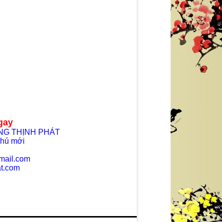
gay
ƯNG THỊNH PHÁT
 phú mới
mail.com
t.com