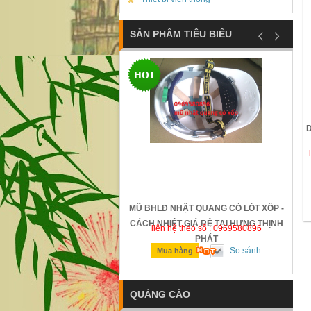
SẢN PHẨM TIÊU BIỂU
D
ỐNG TRƯỢT SAFETTYMAN -
MŨ BHLĐ NHẬT QUANG CÓ LÓT XỐP -
N - GIÁ RẺ TẠI HƯNG THỊNH
CÁCH NHIỆT GIÁ RẺ TẠI HƯNG THỊNH
n hệ theo số : 0969580896
liên hệ theo số : 0969580896
PHÁT
PHÁT
So sánh
So sánh
ua hàng
Mua hàng
QUẢNG CÁO