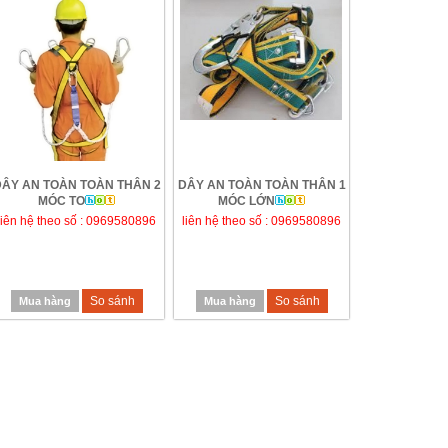
ÂY AN TOÀN TOÀN THÂN 2
DÂY AN TOÀN TOÀN THÂN 1
MÓC TO
MÓC LỚN
liên hệ theo số : 0969580896
liên hệ theo số : 0969580896
GỜ GIẢM TỐC BẰNG THÉP ĐÚC
BIỂN BÁO CÔNG TRƯỜNG ĐANG THI
So sánh
So sánh
Mua hàng
Mua hàng
CÔNG BÁO HIỆU
liên hệ theo số : 0969580896
liên hệ theo số : 0969580896
So sánh
So sánh
Mua hàng
Mua hàng