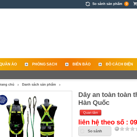
So sánh sản phẩm
0
QUẦN ÁO
PHÒNG SẠCH
BIỂN BÁO
ĐỒ CÁCH ĐIỆN
rang chủ
Danh sách sản phẩm
Dây an toàn toàn 
Hàn Quốc
Quan tâm
liên hệ theo số : 
So sánh