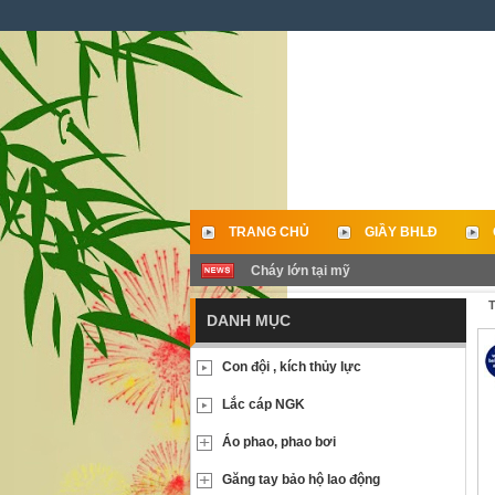
TRANG CHỦ
GIẦY BHLĐ
Cháy lớn tại mỹ
LIÊN HỆ
T
DANH MỤC
Con đội , kích thủy lực
Lắc cáp NGK
Áo phao, phao bơi
Găng tay bảo hộ lao động