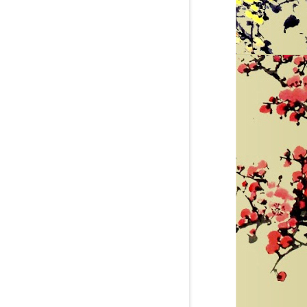
GĂNG TAY CHỐNG AXIT MÀU ĐEN DÀI
GĂNG TAY CÁCH ĐIỆN 35 KV XUẤT
56 CM - XUẤT XỨ TRUNG QUỐC
PHÁP
liên hệ theo số : 0969580896
liên hệ theo số : 0969580896
So sánh
So sánh
Mua hàng
Mua hàng