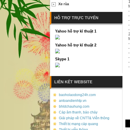
Xe rùa
HỖ TRỢ TRỰC TUYẾN
Yahoo hỗ trợ kĩ thuật 1
Yahoo hỗ trợ kĩ thuật 2
Skype 1
LIÊN KẾT WEBSITE
baoholaodong24h.com
antoandienhtp.vn
bhldchauhung.com
Cáp âm thanh, báo cháy
Giải pháp về CNTT& Viễn thông
Thiết bị mạng cáp quang
Thiết bị viễn thông