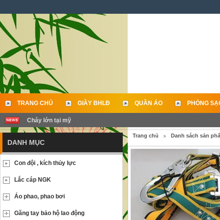
TRANG CHỦ
GIẦY BHLĐ
QUẦN ÁO
PHÒNG SẠ
Cháy lớn tại mỹ
LIÊN HỆ
Trang chủ
Danh sách sản ph
DANH MỤC
Con đội , kích thủy lực
Lắc cáp NGK
Áo phao, phao bơi
Găng tay bảo hộ lao động