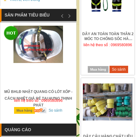
SẢN PHẨM TIÊU BIỂU
DÂY AN TOÀN TOÀN THÂN 2
MÓC TO CHỐNG SỐC HÀN
QUỐC
liên hệ theo số : 0969580896
So sánh
Mua hàng
MŨ BHLĐ NHẬT QUANG CÓ LÓT XỐP -
GỜ GIẢM TỐC BẰNG THÉP Đ
CÁCH NHIỆT GIÁ RẺ TẠI HƯNG THỊNH
liên hệ theo số : 0969580896
liên hệ theo số : 0969580896
PHÁT
So sánh
So sánh
Mua hàng
Mua hàng
QUẢNG CÁO
DÂY CẨU HÀNG CHẤT LIỆU