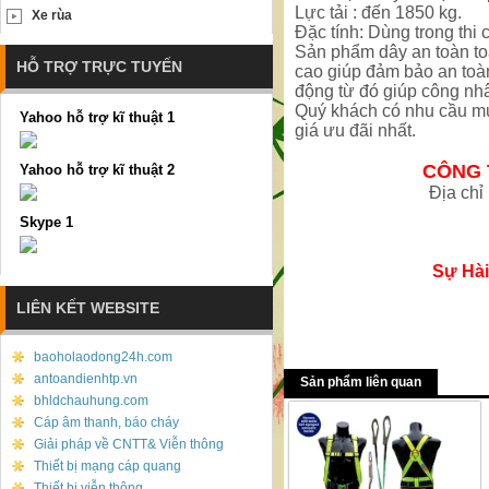
Lực tải : đến 1850 kg.
Xe rùa
Đặc tính: Dùng trong thi 
Sản phẩm dây an toàn to
HỖ TRỢ TRỰC TUYẾN
cao giúp đảm bảo an toàn
động từ đó giúp công nhâ
Quý khách có nhu cầu mu
Yahoo hỗ trợ kĩ thuật 1
giá ưu đãi nhất.
CÔNG 
Yahoo hỗ trợ kĩ thuật 2
Địa chỉ
Skype 1
Sự Hài
LIÊN KẾT WEBSITE
baoholaodong24h.com
antoandienhtp.vn
Sản phẩm liên quan
bhldchauhung.com
Cáp âm thanh, báo cháy
Giải pháp về CNTT& Viễn thông
Thiết bị mạng cáp quang
Thiết bị viễn thông