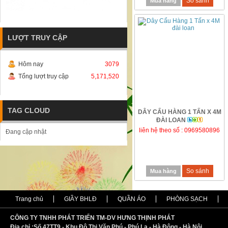
So sánh
Mua hàng
LƯỢT TRUY CẬP
Hôm nay
3079
Tổng lượt truy cập
5,171,520
TAG CLOUD
DÂY CẨU HÀNG 1 TẤN X 4M
ĐÀI LOAN
liên hệ theo số : 0969580896
Đang cập nhật
So sánh
Mua hàng
Trang chủ
GIẦY BHLĐ
QUẦN ÁO
PHÒNG SẠCH
CÔNG TY TNHH PHÁT TRIỂN TM-DV HƯNG THỊNH PHÁT
Địa chỉ :
S
ố 47TT9 - Khu Đô Thị Văn Phú - Phú La - Hà Đông - Hà Nội