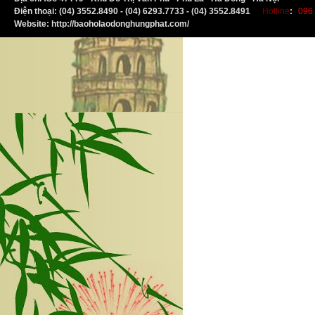
Điện thoại: (04) 3552.8490 - (04) 6293.7733 - (04) 3552.8491
Hotline
:
096.
Website: http://baoholaodonghungphat.com/