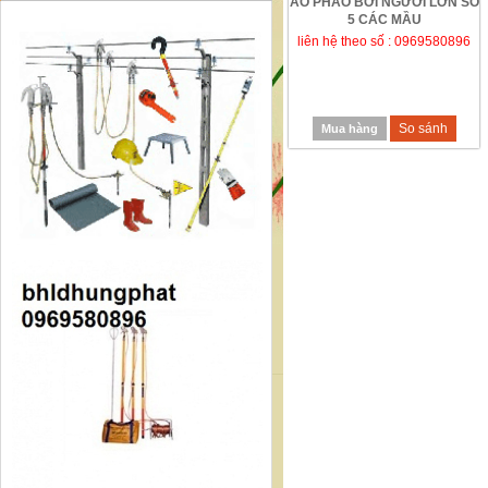
ÁO PHAO BƠI NGƯỜI LỚN SỐ
5 CÁC MẦU
liên hệ theo số : 0969580896
So sánh
Mua hàng