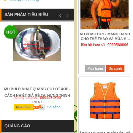
SẢN PHẨM TIÊU BIỂU
ÁO PHAO BƠI 2 MẢNH DÀNH
CHO THỂ THAO VÀ MÙA HÈ
liên hệ theo số : 0969580896
So sánh
Mua hàng
MŨ BHLĐ NHẬT QUANG CÓ LÓT XỐP -
GỜ GIẢM TỐC BẰNG THÉP Đ
CÁCH NHIỆT GIÁ RẺ TẠI HƯNG THỊNH
liên hệ theo số : 0969580896
liên hệ theo số : 0969580896
PHÁT
So sánh
So sánh
Mua hàng
Mua hàng
QUẢNG CÁO