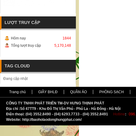
LƯỢT TRUY CẬP
Hôm nay
1844
Tổng lượt truy cập
5,170,148
TAG CLOUD
Đang cập nhật
Trang chủ
GIẦY BHLĐ
QUẦN ÁO
PHÒNG SẠCH
CÔNG TY TNHH PHÁT TRIỂN TM-DV HƯNG THỊNH PHÁT
Địa chỉ :
S
ố 47TT9 - Khu Đô Thị Văn Phú - Phú La - Hà Đông - Hà Nội
Điện thoại: (04) 3552.8490 - (04) 6293.7733 - (04) 3552.8491
Hotline
:
096.
Website: http://baoholaodonghungphat.com/