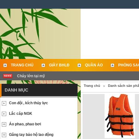
TRANG CHỦ
GIẦY BHLĐ
QUẦN ÁO
PHÒNG SẠ
Cháy lớn tại mỹ
LIÊN HỆ
Trang chủ
Danh sách sản ph
DANH MỤC
Con đội , kích thủy lực
Lắc cáp NGK
Áo phao, phao bơi
Găng tay bảo hộ lao động