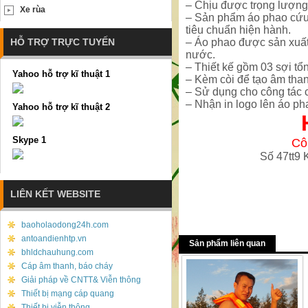
– Chịu được trọng lượng
Xe rùa
– Sản phẩm áo phao cứu 
tiêu chuẩn hiện hành.
HỖ TRỢ TRỰC TUYẾN
– Áo phao được sản xuất 
nước.
– Thiết kế gồm 03 sợi tổ
Yahoo hỗ trợ kĩ thuật 1
– Kèm còi để tạo âm tha
– Sử dụng cho công tác c
– Nhận in logo lên áo ph
Yahoo hỗ trợ kĩ thuật 2
Skype 1
Cô
Số 47tt9
LIÊN KẾT WEBSITE
baoholaodong24h.com
antoandienhtp.vn
Sản phẩm liên quan
bhldchauhung.com
Cáp âm thanh, báo cháy
Giải pháp về CNTT& Viễn thông
Thiết bị mạng cáp quang
Thiết bị viễn thông