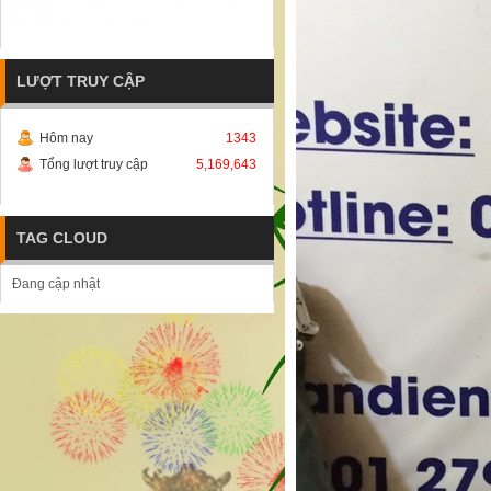
LƯỢT TRUY CẬP
Hôm nay
1343
Tổng lượt truy cập
5,169,643
TAG CLOUD
Đang cập nhật