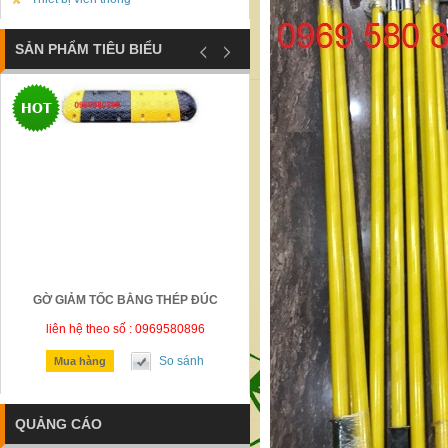
SẢN PHẨM TIÊU BIỂU
GỜ GIẢM TỐC BẰNG THÉP ĐÚC
BIỂN BÁO CÔNG TRƯỜNG ĐANG
CÔNG BÁO HIỆU
liên hệ theo số : 0969580896
liên hệ theo số : 0969580896
So sánh
So sánh
Mua hàng
Mua hàng
QUẢNG CÁO