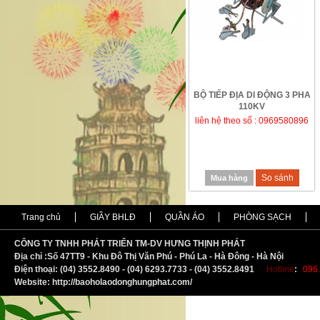
BỘ TIẾP ĐỊA DI ĐỘNG 3 PHA
110KV
liên hệ theo số : 0969580896
So sánh
Mua hàng
Trang chủ
GIẦY BHLĐ
QUẦN ÁO
PHÒNG SẠCH
CÔNG TY TNHH PHÁT TRIỂN TM-DV HƯNG THỊNH PHÁT
Địa chỉ :
S
ố 47TT9 - Khu Đô Thị Văn Phú - Phú La - Hà Đông - Hà Nội
Điện thoại: (04) 3552.8490 - (04) 6293.7733 - (04) 3552.8491
Hotline
:
096.
Website: http://baoholaodonghungphat.com/