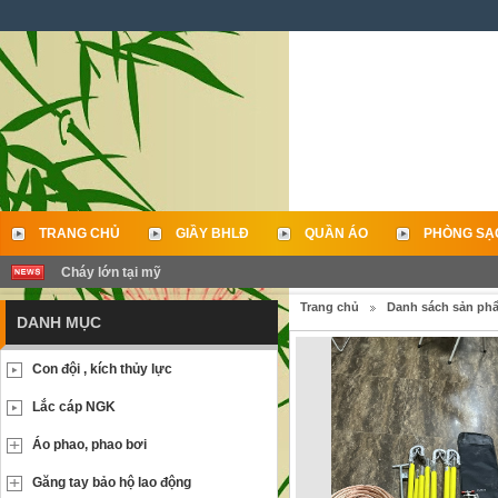
TRANG CHỦ
GIẦY BHLĐ
QUẦN ÁO
PHÒNG SẠ
Cháy lớn tại mỹ
LIÊN HỆ
Trang chủ
Danh sách sản ph
DANH MỤC
Con đội , kích thủy lực
Lắc cáp NGK
Áo phao, phao bơi
Găng tay bảo hộ lao động