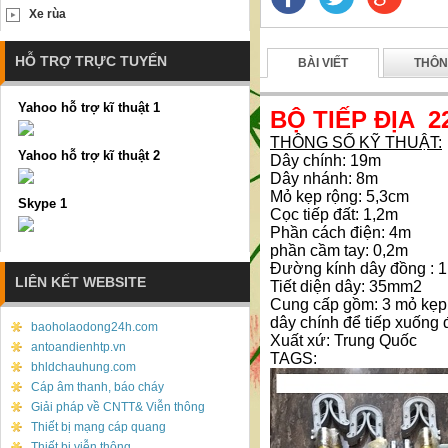
Xe rùa
HỖ TRỢ TRỰC TUYẾN
BÀI VIẾT
THÔN
Yahoo hỗ trợ kĩ thuật 1
BỘ TIẾP ĐỊA 2
THÔNG SỐ KỸ THUẬT:
Yahoo hỗ trợ kĩ thuật 2
Dây chính: 19m
Dây nhánh: 8m
Mỏ kẹp rộng: 5,3cm
Skype 1
Cọc tiếp đất: 1,2m
Phần cách điện: 4m
phần cầm tay: 0,2m
Đường kính dây đồng : 
LIÊN KẾT WEBSITE
Tiết diện dây: 35mm2
Cung cấp gồm: 3 mỏ kẹp l
dây chính để tiếp xuống 
baoholaodong24h.com
Xuất xứ: Trung Quốc
antoandienhtp.vn
TAGS:
bhldchauhung.com
Cáp âm thanh, báo cháy
Giải pháp về CNTT& Viễn thông
Thiết bị mạng cáp quang
Thiết bị viễn thông