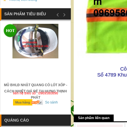
SẢN PHẨM TIÊU BIỂU
Cô
Số 47tt9 Khu
MŨ BHLĐ NHẬT QUANG CÓ LÓT XỐP -
GỜ GIẢM TỐC BẰNG THÉP Đ
CÁCH NHIỆT GIÁ RẺ TẠI HƯNG THỊNH
liên hệ theo số : 0969580896
liên hệ theo số : 0969580896
PHÁT
So sánh
So sánh
Mua hàng
Mua hàng
Sản phẩm liên quan
QUẢNG CÁO