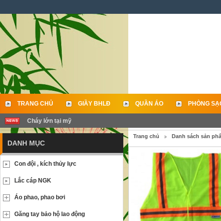
TRANG CHỦ
GIẦY BHLĐ
QUẦN ÁO
PHÒNG SẠ
Cháy lớn tại mỹ
LIÊN HỆ
Trang chủ
Danh sách sản ph
DANH MỤC
Con đội , kích thủy lực
Lắc cáp NGK
Áo phao, phao bơi
Găng tay bảo hộ lao động