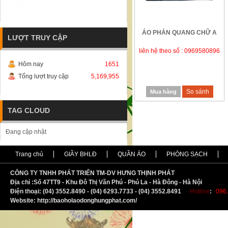
ÁO PHẢN QUANG CHỮ A
LƯỢT TRUY CẬP
liên hệ theo số : 0969580896
Hôm nay
1651
Tổng lượt truy cập
5,169,955
So sánh
Mua hàng
TAG CLOUD
Đang cập nhật
Trang chủ
GIẦY BHLĐ
QUẦN ÁO
PHÒNG SẠCH
CÔNG TY TNHH PHÁT TRIỂN TM-DV HƯNG THỊNH PHÁT
Địa chỉ :
S
ố 47TT9 - Khu Đô Thị Văn Phú - Phú La - Hà Đông - Hà Nội
Điện thoại: (04) 3552.8490 - (04) 6293.7733 - (04) 3552.8491
Hotline
:
096.
Website: http://baoholaodonghungphat.com/