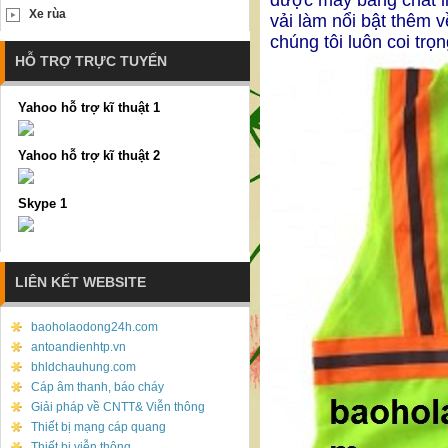
được may bằng chất li
Xe rùa
vải làm nổi bật thêm
chúng tôi luôn coi trọ
HỖ TRỢ TRỰC TUYẾN
Yahoo hỗ trợ kĩ thuật 1
Yahoo hỗ trợ kĩ thuật 2
Skype 1
LIÊN KẾT WEBSITE
baoholaodong24h.com
antoandienhtp.vn
bhldchauhung.com
Cáp âm thanh, báo cháy
Giải pháp về CNTT& Viễn thông
Thiết bị mạng cáp quang
Thiết bị viễn thông