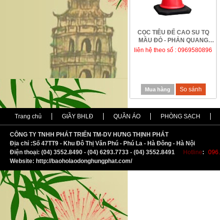
CỌC TIÊU ĐẾ CAO SU TQ
MẦU ĐỎ - PHẢN QUANG
TRẮNG, KHÔNG CÓ QUA...
liên hệ theo số : 0969580896
So sánh
Mua hàng
Trang chủ
GIẦY BHLĐ
QUẦN ÁO
PHÒNG SẠCH
CÔNG TY TNHH PHÁT TRIỂN TM-DV HƯNG THỊNH PHÁT
Địa chỉ :
S
ố 47TT9 - Khu Đô Thị Văn Phú - Phú La - Hà Đông - Hà Nội
Điện thoại: (04) 3552.8490 - (04) 6293.7733 - (04) 3552.8491
Hotline
:
096.
Website: http://baoholaodonghungphat.com/