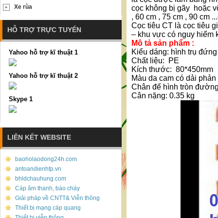
Xe rùa
cọc không bị gãy hoặc v
, 60 cm , 75 cm , 90 cm .
Cọc tiêu CT là cọc tiêu g
HỖ TRỢ TRỰC TUYẾN
– khu vực có nguy hiểm 
Mô tả sản phẩm :
Kiểu dáng: hình trụ đứng
Yahoo hỗ trợ kĩ thuật 1
Chất liệu: PE
Kích thước: 80*450mm
Yahoo hỗ trợ kĩ thuật 2
Màu da cam có dải phản
Chân đế hình tròn đườn
Cân nặng: 0.35 kg
Skype 1
LIÊN KẾT WEBSITE
baoholaodong24h.com
antoandienhtp.vn
bhldchauhung.com
Cáp âm thanh, báo cháy
Giải pháp về CNTT& Viễn thông
Thiết bị mạng cáp quang
Thiết bị viễn thông