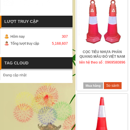
LƯỢT TRUY CẬP
Hôm nay
307
Tổng lượt truy cập
5,168,607
CỌC TIÊU NHỰA PHẢN
QUANG MẦU ĐỎ VIỆT NAM
liên hệ theo số : 0969580896
TAG CLOUD
Đang cập nhật
So sánh
Mua hàng