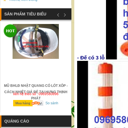
SẢN PHẨM TIÊU BIỂU
- Đế có 3 lỗ
MŨ BHLĐ NHẬT QUANG CÓ LÓT XỐP -
GỜ GIẢM TỐC BẰNG THÉP Đ
CÁCH NHIỆT GIÁ RẺ TẠI HƯNG THỊNH
liên hệ theo số : 0969580896
liên hệ theo số : 0969580896
PHÁT
So sánh
So sánh
Mua hàng
Mua hàng
QUẢNG CÁO