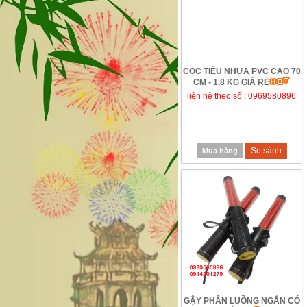
CỌC TIÊU NHỰA PVC CAO 70
CM - 1,8 KG GIÁ RẺ
liên hệ theo số : 0969580896
So sánh
Mua hàng
GẬY PHÂN LUỒNG NGẮN CÓ