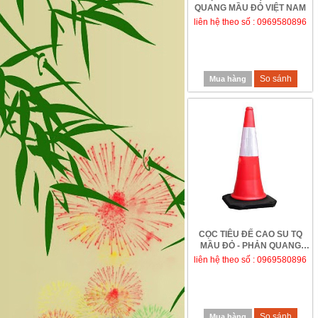
QUANG MẦU ĐỎ VIỆT NAM
liên hệ theo số : 0969580896
So sánh
Mua hàng
CỌC TIÊU ĐẾ CAO SU TQ
MẦU ĐỎ - PHẢN QUANG
TRẮNG, KHÔNG CÓ QUA...
liên hệ theo số : 0969580896
So sánh
Mua hàng