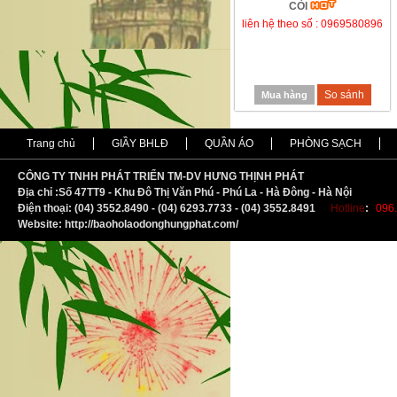
CÒI
liên hệ theo số : 0969580896
So sánh
Mua hàng
Trang chủ
GIẦY BHLĐ
QUẦN ÁO
PHÒNG SẠCH
CÔNG TY TNHH PHÁT TRIỂN TM-DV HƯNG THỊNH PHÁT
Địa chỉ :
S
ố 47TT9 - Khu Đô Thị Văn Phú - Phú La - Hà Đông - Hà Nội
Điện thoại: (04) 3552.8490 - (04) 6293.7733 - (04) 3552.8491
Hotline
:
096.
Website: http://baoholaodonghungphat.com/