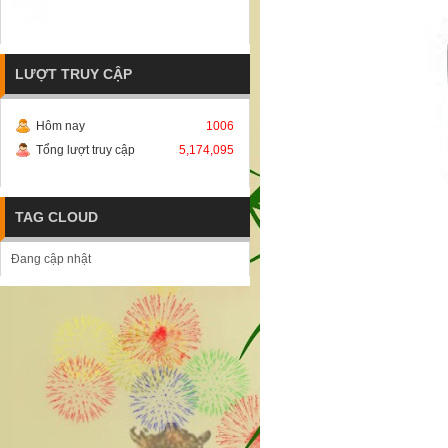
LƯỢT TRUY CẬP
Hôm nay
1006
Tổng lượt truy cập
5,174,095
TAG CLOUD
Đang cập nhật