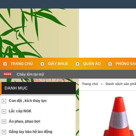
TRANG CHỦ
GIẦY BHLĐ
QUẦN ÁO
PHÒNG SẠ
Cháy lớn tại mỹ
LIÊN HỆ
Trang chủ
Danh sách sản ph
DANH MỤC
Con đội , kích thủy lực
Lắc cáp NGK
Áo phao, phao bơi
Găng tay bảo hộ lao động