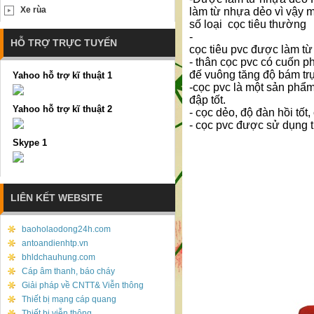
Xe rùa
làm từ nhựa dẻo vì vậy m
số loại cọc tiêu thường
-
HỖ TRỢ TRỰC TUYẾN
cọc tiêu pvc được làm từ
- thân cọc pvc có cuốn p
đế vuông tăng độ bám trụ
Yahoo hỗ trợ kĩ thuật 1
-cọc pvc là một sản phẩm
đập tốt.
Yahoo hỗ trợ kĩ thuật 2
- cọc dẻo, độ đàn hồi tốt
- cọc pvc được sử dụng 
Skype 1
LIÊN KẾT WEBSITE
baoholaodong24h.com
antoandienhtp.vn
bhldchauhung.com
Cáp âm thanh, báo cháy
Giải pháp về CNTT& Viễn thông
Thiết bị mạng cáp quang
Thiết bị viễn thông