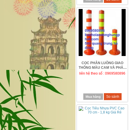
CỌC PHÂN LUỒNG GIAO
THÔNG MÀU CAM VÀ PHẢN
QUÀNG TRẮNG VÀNG CAO...
liên hệ theo số : 0969580896
So sánh
Mua hàng