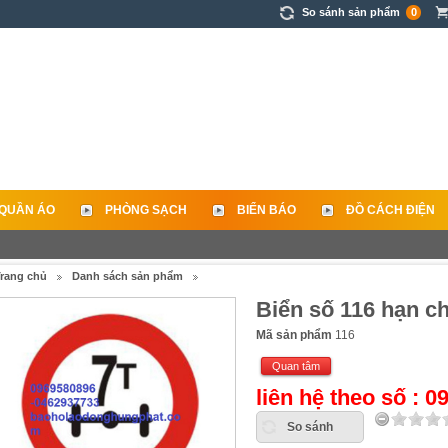
So sánh sản phẩm
0
QUẦN ÁO
PHÒNG SẠCH
BIỂN BÁO
ĐỒ CÁCH ĐIỆN
rang chủ
Danh sách sản phẩm
Biển số 116 hạn ch
Mã sản phẩm
116
Quan tâm
liên hệ theo số : 
So sánh