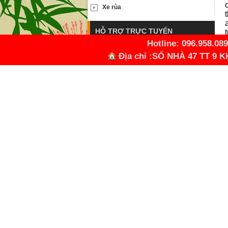
Xe rùa
HỖ TRỢ TRỰC TUYẾN
Hotline: 096.958.089
Yahoo hỗ trợ kĩ thuật 1
Địa chỉ :SỐ NHÀ 47 TT 
Yahoo hỗ trợ kĩ thuật 2
Skype 1
LIÊN KẾT WEBSITE
baoholaodong24h.com
antoandienhtp.vn
bhldchauhung.com
Cáp âm thanh, báo cháy
Giải pháp về CNTT& Viễn thông
Thiết bị mạng cáp quang
Thiết bị viễn thông