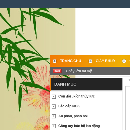
TRANG CHỦ
GIẦY BHLĐ
Cháy lớn tại mỹ
LIÊN HỆ
T
DANH MỤC
Con đội , kích thủy lực
Lắc cáp NGK
Áo phao, phao bơi
Găng tay bảo hộ lao động