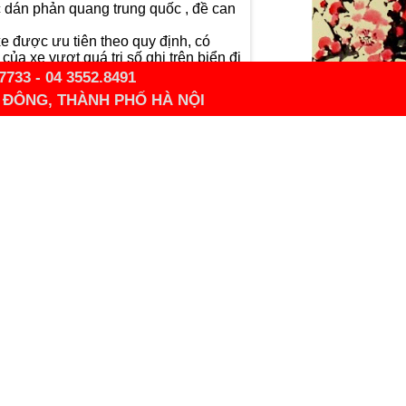
 dán phản quang trung quốc , đề can
xe được ưu tiên theo quy định, có
của xe vượt quá trị số ghi trên biển đi
7733 - 04 3552.8491
À ĐÔNG, THÀNH PHỐ HÀ NỘI
 có đường gạch chéo màu đỏ.
o phép lớn nhất tính bằng tấn đối với
h, cầu đường
G THỊNH PHÁT :
ận Hà Đông , Thành Phố Hà Nội
at.com
l.com