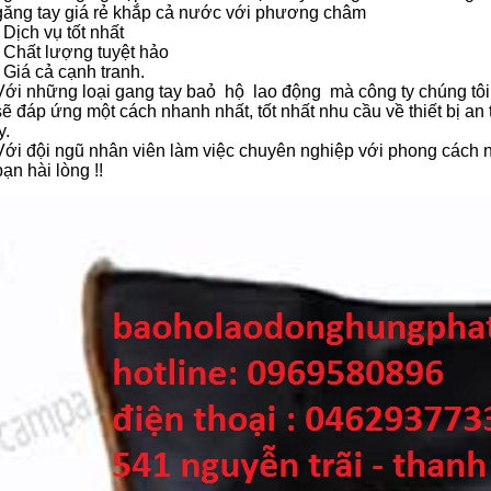
găng tay giá rẻ khắp cả nước với phương châm
- Dịch vụ tốt nhất
- Chất lượng tuyệt hảo
- Giá cả cạnh tranh.
Với những loại gang tay baỏ hộ lao động mà công ty chúng tôi 
sẽ đáp ứng một cách nhanh nhất, tốt nhất nhu cầu về thiết bị a
y.
Với đội ngũ nhân viên làm việc chuyên nghiệp với phong cách 
bạn hài lòng !!
GỜ GIẢM TỐC BẰNG THÉP ĐÚC
BIỂN BÁO CÔNG TRƯỜNG ĐANG THI
CÔNG BÁO HIỆU
liên hệ theo số : 0969580896
liên hệ theo số : 0969580896
So sánh
So sánh
Mua hàng
Mua hàng