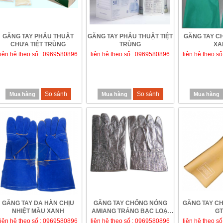
GĂNG TAY PHẪU THUẬT
GĂNG TAY PHẪU THUẬT TIỆT
GĂNG TAY C
CHƯA TIỆT TRÙNG
TRÙNG
XA
liên hệ theo số : 0969580896
liên hệ theo số : 0969580896
liên hệ theo s
So sánh
So sánh
Mua hàng
Mua hàng
Mua hàng
GĂNG TAY DA HÀN CHỊU
GĂNG TAY CHỐNG NÓNG
GĂNG TAY CHỊ
NHIỆT MẦU XANH
AMIANG TRÁNG BẠC LOẠI
GT
NGẮN
liên hệ theo số : 0969580896
liên hệ theo số : 0969580896
liên hệ theo s