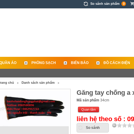
So sánh sản phẩm
0
QUẦN ÁO
PHÒNG SẠCH
BIỂN BÁO
ĐỒ CÁCH ĐIỆN
rang chủ
Danh sách sản phẩm
Găng tay chống a 
Mã sản phẩm
34cm
Quan tâm
liên hệ theo số : 
So sánh