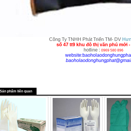
Công Ty TNHH Phát Triển TM- DV
Hưn
số 47 tt9 khu đô thị văn phú mới 
hotline :
0969 580 896
website:baoholaodonghungpha
baoholaodonghungphat@gmai
Sản phẩm liên quan