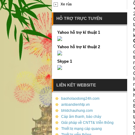
Xe rùa
HỖ TRỢ TRỰC TUYẾN
Yahoo hỗ trợ kĩ thuật 1
Yahoo hỗ trợ kĩ thuật 2
Skype 1
LIÊN KẾT WEBSITE
baoholaodong24h.com
antoandienhtp.vn
bhldchauhung.com
Cáp âm thanh, báo cháy
Giải pháp về CNTT& Viễn thông
Thiết bị mạng cáp quang
Thiết bị viễn thông