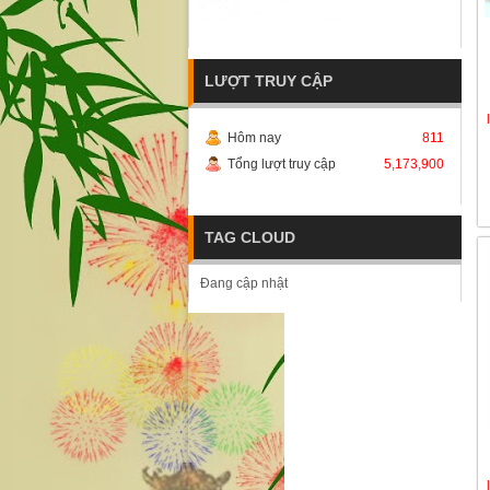
LƯỢT TRUY CẬP
Hôm nay
811
Tổng lượt truy cập
5,173,900
TAG CLOUD
Đang cập nhật