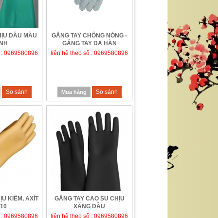
HỊU DẦU MẦU
GĂNG TAY CHỐNG NÓNG -
NH
GĂNG TAY DA HÀN
ố : 0969580896
liên hệ theo số : 0969580896
So sánh
So sánh
Mua hàng
U KIỀM, AXÍT
GĂNG TAY CAO SU CHỊU
10
XĂNG DẦU
ố : 0969580896
liên hệ theo số : 0969580896