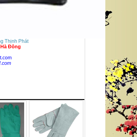
g Thịnh Phát
- Hà Đông
t.com
l.com