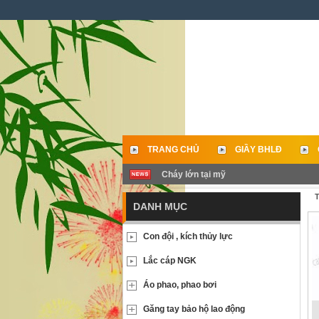
TRANG CHỦ
GIẦY BHLĐ
Cháy lớn tại mỹ
LIÊN HỆ
T
DANH MỤC
Con đội , kích thủy lực
Lắc cáp NGK
Áo phao, phao bơi
Găng tay bảo hộ lao động