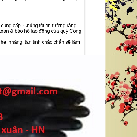
cung cấp. Chúng tôi tin tưởng rằng
n toàn & bảo hộ lao động của quý Công
nhẹ nhàng tận tình chắc chắn sẽ làm
GĂNG TAY CHỐNG AXIT MÀU ĐEN DÀI
GĂNG TAY CÁCH ĐIỆN 35 KV XUẤT
56 CM - XUẤT XỨ TRUNG QUỐC
PHÁP
liên hệ theo số : 0969580896
liên hệ theo số : 0969580896
So sánh
So sánh
Mua hàng
Mua hàng