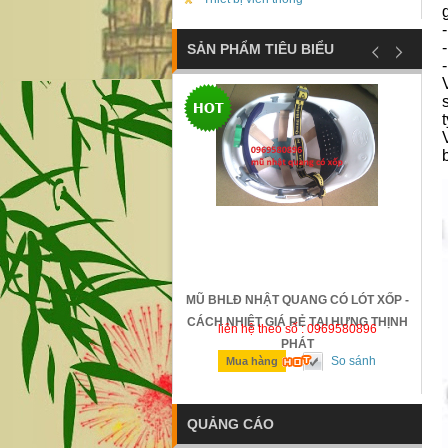
SẢN PHẨM TIÊU BIỂU
t
ỐNG TRƯỢT SAFETTYMAN -
MŨ BHLĐ NHẬT QUANG CÓ LÓT XỐP -
N - GIÁ RẺ TẠI HƯNG THỊNH
CÁCH NHIỆT GIÁ RẺ TẠI HƯNG THỊNH
n hệ theo số : 0969580896
liên hệ theo số : 0969580896
PHÁT
PHÁT
So sánh
So sánh
ua hàng
Mua hàng
QUẢNG CÁO