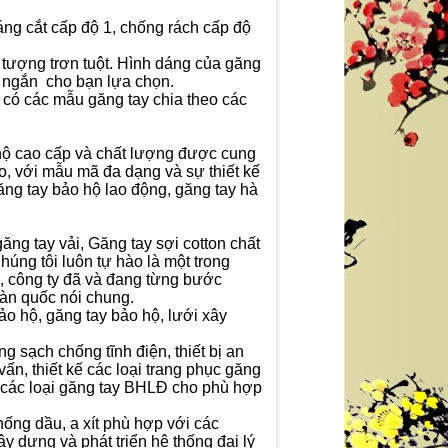
ng cắt cấp độ 1, chống rách cấp độ
 tượng trơn tuột. Hình dáng của găng
và ngắn cho bạn lựa chọn.
 có các mẫu găng tay chia theo các
 hộ cao cấp và chất lượng được cung
ao, với mẫu mã đa dạng và sự thiết kế
găng tay bảo hộ lao động, găng tay hà
ăng tay vải, Găng tay sợi cotton chất
úng tôi luôn tự hào là một trong
, công ty đã và đang từng bước
oàn quốc nói chung.
o hộ, găng tay bảo hộ, lưới xây
g sạch chống tĩnh điện, thiết bị an
ấn, thiết kế các loại trang phục găng
, các loại găng tay BHLĐ cho phù hợp
hống dầu, a xít phù hợp với các
 dựng và phát triển hệ thống đại lý