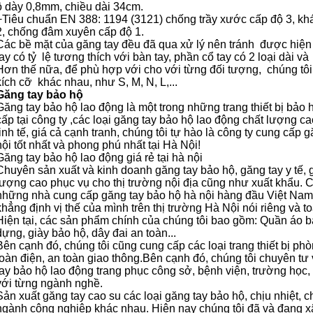
ộ dày 0,8mm, chiều dài 34cm.
+Tiêu chuẩn EN 388: 1194 (3121) chống trầy xước cấp độ 3, khá
2, chống đâm xuyên cấp độ 1.
Các bề mặt của găng tay đều đã qua xử lý nên tránh được hiện
tay có tỷ lệ tương thích với bàn tay, phần cổ tay có 2 loại dài 
Hơn thế nữa, để phù hợp với cho với từng đối tượng, chúng tôi
kích cỡ khác nhau, như S, M, N, L,...
Găng tay bảo hộ
Găng tay bảo hộ lao động là một trong những trang thiết bị bảo
cấp tại công ty ,các loại găng tay bảo hộ lao động chất lượng c
tinh tế, giá cả cạnh tranh, chúng tôi tự hào là công ty cung cấp 
nội tốt nhất và phong phú nhất tại Hà Nội!
Găng tay bảo hộ lao động giá rẻ tại hà nội
Chuyên sản xuất và kinh doanh găng tay bảo hộ, găng tay y tế, g
lượng cao phục vụ cho thị trường nội địa cũng như xuất khẩu. Ch
những nhà cung cấp găng tay bảo hộ hà nội hàng đầu Việt Nam
khẳng định vị thế của mình trên thị trường Hà Nội nói riêng và t
Hiện tại, các sản phẩm chính của chúng tôi bao gồm: Quần áo bả
dựng, giày bảo hộ, dây đai an toàn...
Bên cạnh đó, chúng tôi cũng cung cấp các loại trang thiết bị phòn
toàn điện, an toàn giao thông.Bên cạnh đó, chúng tôi chuyên tư v
tay bảo hộ lao động trang phục công sở, bệnh viện, trường học
với từng ngành nghề.
Sản xuất găng tay cao su các loại găng tay bảo hộ, chịu nhiệt, c
ngành công nghiệp khác nhau. Hiện nay chúng tôi đã và đang xây