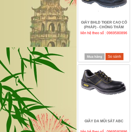
GIÀY BHLD TIGER CAO CỔ
(PHÁP) - CHỐNG THẤM
liên hệ theo số : 0969580896
So sánh
Mua hàng
GIẦY DA MŨI SẮT ABC
liên hệ theo số : 0969580896