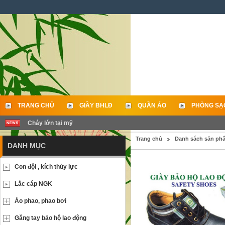
TRANG CHỦ
GIẦY BHLĐ
QUẦN ÁO
PHÒNG SẠ
Cháy lớn tại mỹ
LIÊN HỆ
Trang chủ
Danh sách sản ph
DANH MỤC
Con đội , kích thủy lực
Lắc cáp NGK
Áo phao, phao bơi
Găng tay bảo hộ lao động