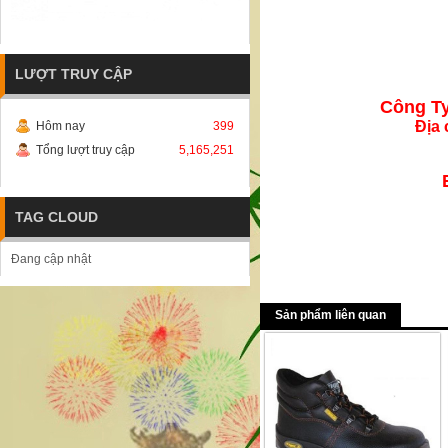
LƯỢT TRUY CẬP
Công T
Địa 
Hôm nay
399
Tổng lượt truy cập
5,165,251
TAG CLOUD
Đang cập nhật
Sản phẩm liên quan