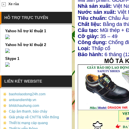
Mã sản phẩm:
GDBH-
Xe rùa
Nhà sản xuất:
Việt N
Nước sản xuất:
Việt
HỖ TRỢ TRỰC TUYẾN
Tiêu chuẩn:
Châu Âu
Chất liệu:
Bằng da th
Cấu tạo:
Mũi thép + Đ
Yahoo hỗ trợ kĩ thuật 1
Cỡ giày:
35 – 49
Công dụng:
Chống đi
Yahoo hỗ trợ kĩ thuật 2
Loại:
Thấp cổ
Bảo hành:
6 tháng (1
Skype 1
LIÊN KẾT WEBSITE
baoholaodong24h.com
antoandienhtp.vn
bhldchauhung.com
Cáp âm thanh, báo cháy
Giải pháp về CNTT& Viễn thông
Thiết bị mạng cáp quang
Thiết bị viễn thông