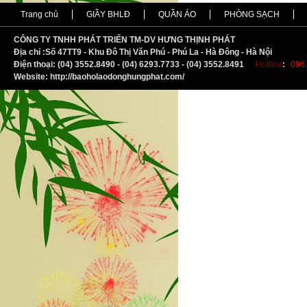
Trang chủ
GIẦY BHLĐ
QUẦN ÁO
PHÒNG SẠCH
CÔNG TY TNHH PHÁT TRIỂN TM-DV HƯNG THỊNH PHÁT
Địa chỉ :
S
ố 47TT9 - Khu Đô Thị Văn Phú - Phú La - Hà Đông - Hà Nội
Điện thoại: (04) 3552.8490 - (04) 6293.7733 - (04) 3552.8491
Hotline
:
096.
Website: http://baoholaodonghungphat.com/