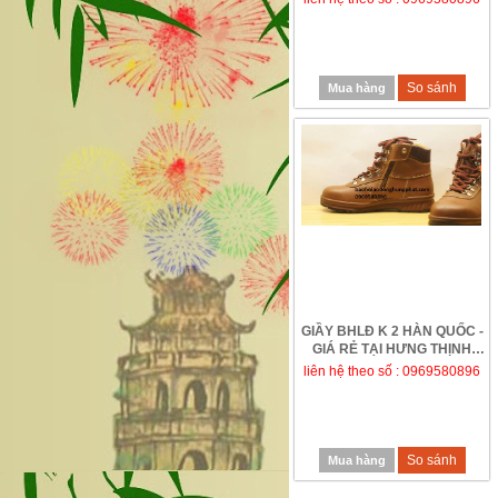
So sánh
Mua hàng
GIẦY BHLĐ K 2 HÀN QUỐC -
GIÁ RẺ TẠI HƯNG THỊNH
PHÁT
liên hệ theo số : 0969580896
So sánh
Mua hàng