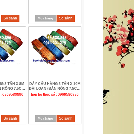
So sánh
So sánh
Mua hàng
G 3 TẤN X 8M
DÂY CẨU HÀNG 3 TẤN X 10M
N RỘNG 7,5CM)
ĐÀI LOAN (BẢN RỘNG 7,5CM)
Ạ...
ố : 0969580896
liên hệ theo số : 0969580896
So sánh
So sánh
Mua hàng