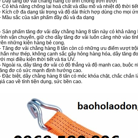
+ Dây tăng đơ vải chằng hàng có tính chống trơn trượt
+ Có khả năng chống lại hoá chất và dầu mõ và nhiệt độ thời tiế
+ Kích cỡ đa dạng tải trọng và độ dài thích hợp dùng cho mọi ứ
+ Mầu sắc của sản phẩm đầy đủ và đa dạng
– Sản phẩm tăng đơ vải dây chằng hàng 8 tấn này có khả năng 
trình vận chuyển, giữ cho dây tăng đơ vải luôn căng nhờ vào tí
trên những kiện hàng bẻ cong.
– Tăng đơ vải chằng hàng 8 tấn còn có những ưu điểm vượt trội 
chắn như thép, không cạnh sắc gây hỏng hàng hóa, dây tăng đơ 
với mọi điều kiện thời tiết và tia UV.
– Ngoài ra, dây tăng đơ vải có độ thẳng và độ mạnh cao, buộc
tăng đơ có sức mạnh định hướng cao.
– Đặc biệt, dây chằng hàng 8 tấn có móc khóa chặt, chắc chắn
giá cao về tính tiện dụng, sức bền cao.