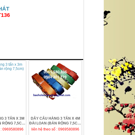
HÁT
T136
G 3 TẤN X 3M
DÂY CẨU HÀNG 3 TẤN X 4M
N RỘNG 7,5CM)
ĐÀI LOAN (BẢN RỘNG 7,5CM)
ố : 0969580896
liên hệ theo số : 0969580896