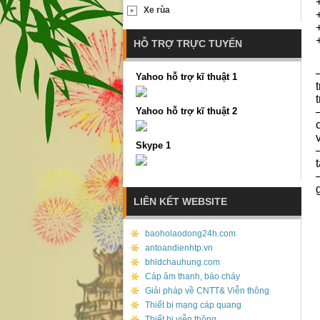
Xe rùa
HỖ TRỢ TRỰC TUYẾN
Yahoo hỗ trợ kĩ thuật 1
Yahoo hỗ trợ kĩ thuật 2
Skype 1
LIÊN KẾT WEBSITE
baoholaodong24h.com
antoandienhtp.vn
bhldchauhung.com
Cáp âm thanh, báo cháy
Giải pháp về CNTT& Viễn thông
Thiết bị mạng cáp quang
Thiết bị viễn thông