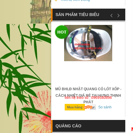
SẢN PHẨM TIÊU BIỂU
ỐNG TRƯỢT SAFETTYMAN -
MŨ BHLĐ NHẬT QUANG CÓ LÓT XỐP -
N - GIÁ RẺ TẠI HƯNG THỊNH
CÁCH NHIỆT GIÁ RẺ TẠI HƯNG THỊNH
n hệ theo số : 0969580896
liên hệ theo số : 0969580896
PHÁT
PHÁT
So sánh
So sánh
ua hàng
Mua hàng
QUẢNG CÁO