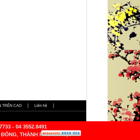
N TRÊN CAO
Liên hệ
7733 - 04 3552.8491
À ĐÔNG, THÀNH PHỐ HÀ NỘI