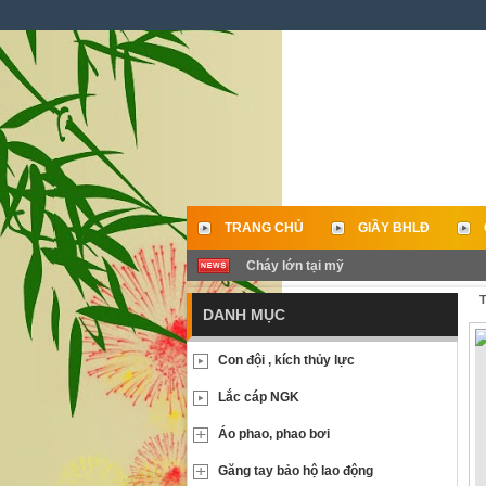
TRANG CHỦ
GIẦY BHLĐ
Cháy lớn tại mỹ
LIÊN HỆ
T
DANH MỤC
Con đội , kích thủy lực
Lắc cáp NGK
Áo phao, phao bơi
Găng tay bảo hộ lao động