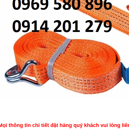
GỜ GIẢM TỐC BẰNG THÉP ĐÚC
BIỂN BÁO CÔNG TRƯỜNG ĐANG THI
CÔNG BÁO HIỆU
liên hệ theo số : 0969580896
liên hệ theo số : 0969580896
So sánh
So sánh
Mua hàng
Mua hàng
Mọi thông tin chi tiết đặt hàng quý khách vui lòng liê