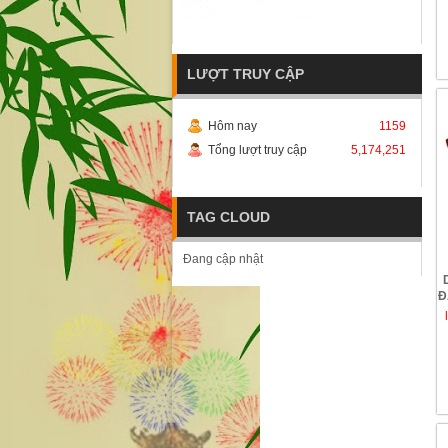
LƯỢT TRUY CẬP
Hôm nay
1159
Tổng lượt truy cập
5,174,251
TAG CLOUD
Đang cập nhật
Đ