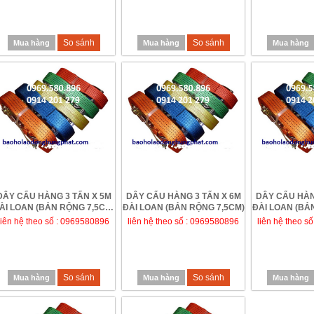
So sánh
So sánh
Mua hàng
Mua hàng
Mua hàng
DÂY CẨU HÀNG 3 TẤN X 5M
DÂY CẨU HÀNG 3 TẤN X 6M
DÂY CẨU HÀN
ÀI LOAN (BẢN RỘNG 7,5CM)
ĐÀI LOAN (BẢN RỘNG 7,5CM)
ĐÀI LOAN (BẢ
- GIÁ RẺ T
liên hệ theo số : 0969580896
liên hệ theo số : 0969580896
liên hệ theo s
So sánh
So sánh
Mua hàng
Mua hàng
Mua hàng