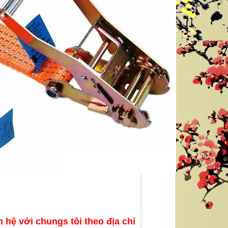
GĂNG TAY CHỐNG AXIT MÀU ĐEN DÀI
GĂNG TAY CÁCH ĐIỆN 35 KV XUẤT
56 CM - XUẤT XỨ TRUNG QUỐC
PHÁP
liên hệ theo số : 0969580896
liên hệ theo số : 0969580896
So sánh
So sánh
Mua hàng
Mua hàng
n hệ với chungs tôi theo địa chỉ