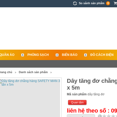
So sánh sản phẩm
0
QUẦN ÁO
PHÒNG SẠCH
BIỂN BÁO
ĐỒ CÁCH ĐIỆN
rang chủ
Danh sách sản phẩm
Dây tăng đơ chằn
x 5m
Mã sản phẩm
dây tăng đơ
Quan tâm
liên hệ theo số : 