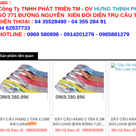
sau :
Công Ty TNHH PHÁT TRIỂN TM - DV
HƯNG THỊNH P
SỐ 771 ĐƯỜNG NGUYỄN XIỂN ĐỐI DIỆN TRỤ CẦU 
ĐIỆN THOẠI :
04 35528490 - 04 355 284 91
04 62937733
HOTLINE :
0969 580896 - 0914201279 - 0985881279
Sản phẩm liên quan
ÂY CẨU HÀNG 2 TẤN X 10M
DÂY CẨU HÀNG 3 TẤN X 2M
DÂY CẨU HÀN
ĐÀI LOAN
ĐÀI LOAN (BẢN RỘNG 7,5CM)
ĐÀI LOAN (BẢ
GIÁ RẺ TẠI ...
liên hệ theo số : 0969580896
liên hệ theo số : 0969580896
liên hệ theo s