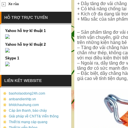
+ Dây tăng đơ vải chằng 
Xe rùa
+ Có khả năng chống lại h
+ Kích cỡ đa dạng tải tr
HỖ TRỢ TRỰC TUYẾN
+ Mầu sắc của sản phẩm
Yahoo hỗ trợ kĩ thuật 1
– Sản phẩm tăng đơ vải 
trình vận chuyển, giữ ch
trên những kiện hàng bẻ
Yahoo hỗ trợ kĩ thuật 2
– Tăng đơ vải chằng hàng
chắn như thép, không cạn
với mọi điều kiện thời tiế
Skype 1
– Ngoài ra, dây tăng đơ
tăng đơ có sức mạnh đị
– Đặc biệt, dây chằng h
giá cao về tính tiện dụng
LIÊN KẾT WEBSITE
baoholaodong24h.com
antoandienhtp.vn
bhldchauhung.com
Cáp âm thanh, báo cháy
Giải pháp về CNTT& Viễn thông
Thiết bị mạng cáp quang
Thiết bị viễn thông