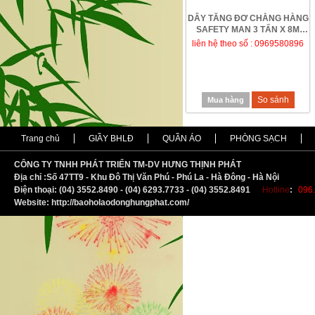
DÂY TĂNG ĐƠ CHẰNG HÀNG
SAFETY MAN 3 TẤN X 8M
liên hệ theo số : 0969580896
So sánh
Mua hàng
Trang chủ
GIẦY BHLĐ
QUẦN ÁO
PHÒNG SẠCH
CÔNG TY TNHH PHÁT TRIỂN TM-DV HƯNG THỊNH PHÁT
Địa chỉ :
S
ố 47TT9 - Khu Đô Thị Văn Phú - Phú La - Hà Đông - Hà Nội
Điện thoại: (04) 3552.8490 - (04) 6293.7733 - (04) 3552.8491
Hotline
:
096.
Website: http://baoholaodonghungphat.com/