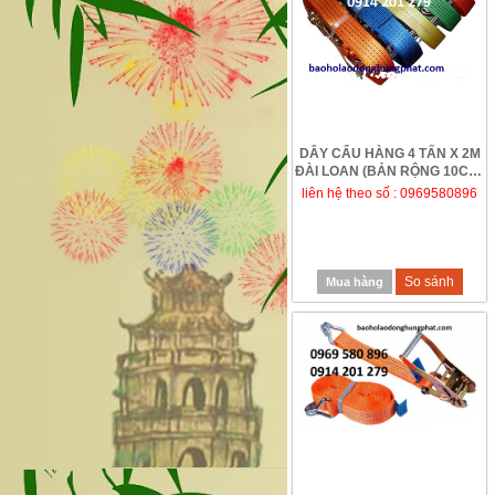
DÂY CẨU HÀNG 4 TẤN X 2M
ĐÀI LOAN (BẢN RỘNG 10CM)
GIÁ RẺ TẠI H...
liên hệ theo số : 0969580896
So sánh
Mua hàng