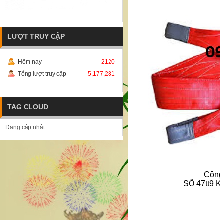
LƯỢT TRUY CẬP
Hôm nay
2120
Tổng lượt truy cập
5,177,281
TAG CLOUD
Đang cập nhật
Côn
SỐ 47tt9 