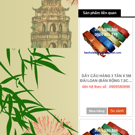
Sản phẩm liên quan
DÂY CẨU HÀNG 3 TẤN X 5M
ĐÀI LOAN (BẢN RỘNG 7,5CM)
liên hệ theo số : 0969580896
So sánh
Mua hàng