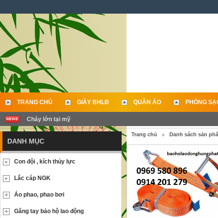
TRANG CHỦ
GIẦY BHLĐ
QUẦN ÁO
PHÒNG SẠ
Cháy lớn tại mỹ
LIÊN HỆ
Trang chủ
Danh sách sản ph
DANH MỤC
Con đội , kích thủy lực
Lắc cáp NGK
Áo phao, phao bơi
Găng tay bảo hộ lao động