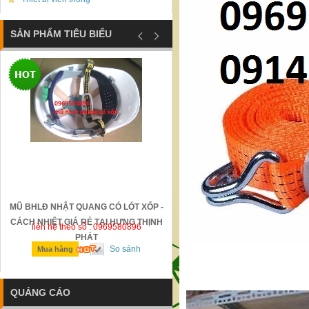
SẢN PHẨM TIÊU BIỂU
MŨ BHLĐ NHẬT QUANG CÓ LÓT XỐP -
GỜ GIẢM TỐC BẰNG THÉP Đ
CÁCH NHIỆT GIÁ RẺ TẠI HƯNG THỊNH
liên hệ theo số : 0969580896
liên hệ theo số : 0969580896
PHÁT
So sánh
So sánh
Mua hàng
Mua hàng
QUẢNG CÁO