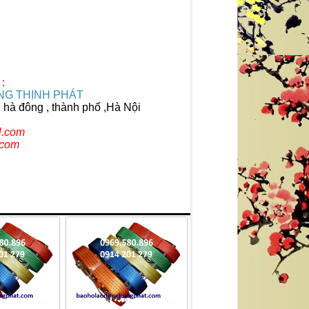
:
G THỊNH PHÁT
n hà đông , thành phố ,Hà Nội
l.com
.com
GĂNG TAY CHỐNG AXIT MÀU ĐEN DÀI
GĂNG TAY CÁCH ĐIỆN 35 KV XUẤT
56 CM - XUẤT XỨ TRUNG QUỐC
PHÁP
liên hệ theo số : 0969580896
liên hệ theo số : 0969580896
So sánh
So sánh
Mua hàng
Mua hàng