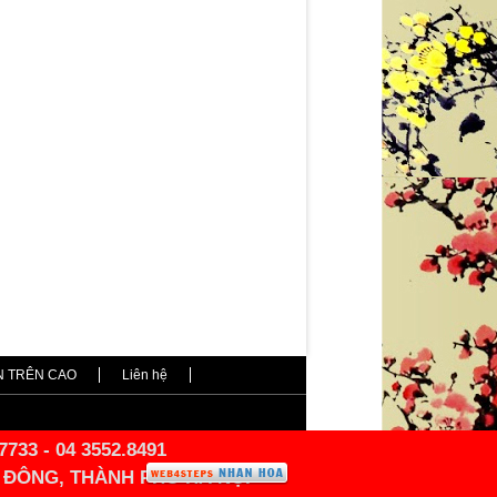
N TRÊN CAO
Liên hệ
7733 - 04 3552.8491
À ĐÔNG, THÀNH PHỐ HÀ NỘI