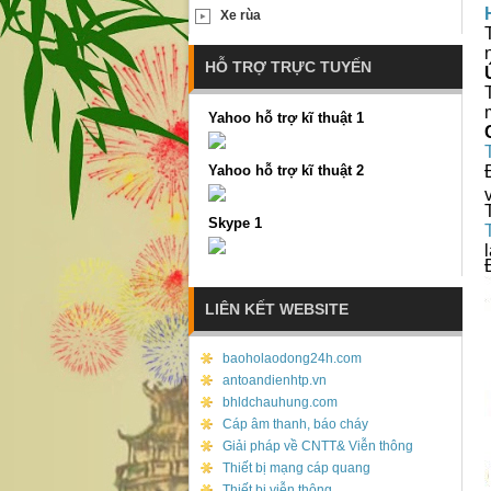
Xe rùa
HỖ TRỢ TRỰC TUYẾN
Yahoo hỗ trợ kĩ thuật 1
Yahoo hỗ trợ kĩ thuật 2
Skype 1
LIÊN KẾT WEBSITE
baoholaodong24h.com
antoandienhtp.vn
bhldchauhung.com
Cáp âm thanh, báo cháy
Giải pháp về CNTT& Viễn thông
Thiết bị mạng cáp quang
Thiết bị viễn thông