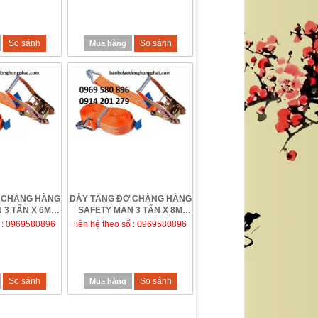
So sánh
So sánh
Mua hàng
 CHẰNG HÀNG
DÂY TĂNG ĐƠ CHẰNG HÀNG
 3 TẤN X 6M
SAFETY MAN 3 TẤN X 8M
ố : 0969580896
liên hệ theo số : 0969580896
So sánh
So sánh
Mua hàng