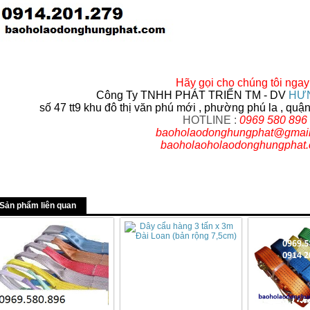
Hãy gọi cho chúng tôi ngay 
Công Ty TNHH PHÁT TRIỂN TM - DV
HƯN
số 47 tt9 khu đô thị văn phú mới , phường phú la , quậ
HOTLINE :
0969 580 896
baoholaodonghungphat@gmai
baoholaoholaodonghungphat
Sản phẩm liên quan
GỜ GIẢM TỐC BẰNG THÉP ĐÚC
BIỂN BÁO CÔNG TRƯỜNG ĐANG THI
CÔNG BÁO HIỆU
liên hệ theo số : 0969580896
liên hệ theo số : 0969580896
So sánh
So sánh
Mua hàng
Mua hàng