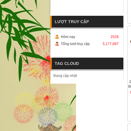
LƯỢT TRUY CẬP
Hôm nay
2526
Tổng lượt truy cập
5,177,687
TAG CLOUD
Đang cập nhật
Đ