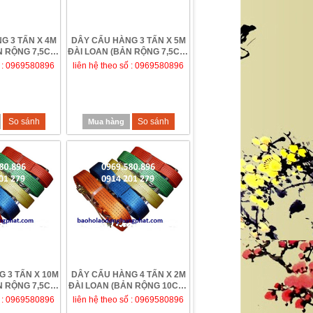
G 3 TẤN X 4M
DÂY CẨU HÀNG 3 TẤN X 5M
N RỘNG 7,5CM)
ĐÀI LOAN (BẢN RỘNG 7,5CM)
ố : 0969580896
liên hệ theo số : 0969580896
So sánh
So sánh
Mua hàng
 3 TẤN X 10M
DÂY CẨU HÀNG 4 TẤN X 2M
N RỘNG 7,5CM)
ĐÀI LOAN (BẢN RỘNG 10CM)
GIÁ RẺ TẠI H...
ố : 0969580896
liên hệ theo số : 0969580896