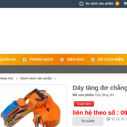
So sánh sản phẩm
0
QUẦN ÁO
PHÒNG SẠCH
BIỂN BÁO
ĐỒ CÁCH ĐIỆN
rang chủ
Danh sách sản phẩm
Dây tăng đơ chằng
Mã sản phẩm
Dây tăng đơ
Quan tâm
liên hệ theo số : 
So sánh