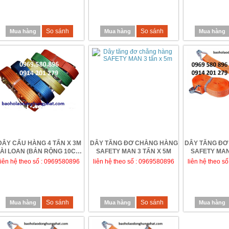
So sánh
So sánh
Mua hàng
Mua hàng
Mua hàng
DÂY CẨU HÀNG 4 TẤN X 3M
DÂY TĂNG ĐƠ CHẰNG HÀNG
DÂY TĂNG ĐƠ
ÀI LOAN (BẢN RỘNG 10CM)
SAFETY MAN 3 TẤN X 5M
SAFETY MAN
GIÁ RẺ TẠI H...
liên hệ theo số : 0969580896
liên hệ theo số : 0969580896
liên hệ theo s
So sánh
So sánh
Mua hàng
Mua hàng
Mua hàng