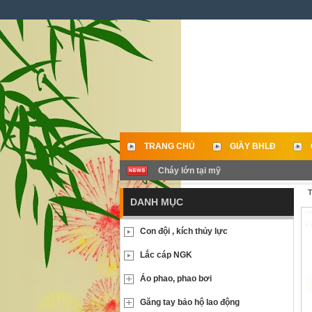
TRANG CHỦ
GIẦY BHLĐ
Cháy lớn tại mỹ
LIÊN HỆ
T
DANH MỤC
Con đội , kích thủy lực
Lắc cáp NGK
Áo phao, phao bơi
Găng tay bảo hộ lao động