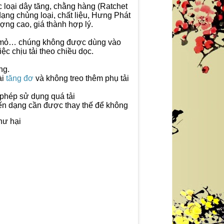
 loại dây tăng, chằng hàng (Ratchet
ạng chủng loại, chất liệu, Hưng Phát
ợng cao, giá thành hợp lý.
m mỏ… chúng không được dùng vào
c chịu tải theo chiều dọc.
ng.
ài
tăng đơ
và không treo thêm phụ tải
 phép sử dụng quá tải
biến dạng cần được thay thế để không
hư hại