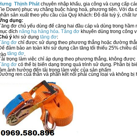
Hưng Thịnh Phát
chuyên nhập khẩu, gia công và cung cấp các
Tie Down) phục vụ chằng buộc hàng hoá, phương tiện. Với đa d
nhận sản xuất theo yêu cầu của Quý khách: Độ dài tuỳ ý, chất lư
Ứng dụng:
Tăng đơ chủ yếu dùng để căng hai đầu cáp và dùng trong hầ
mục đích
nâng hạ hàng hóa.
Tăng đơ
khuyên dùng trong công việ
Chú ý
khi sử dụng
tăng đơ
:
Tăng đơ
chỉ được sử dụng theo phương thẳng hoặc đường thẳ
Để đảm bảo an toàn khi sử dụng cần tăng tối thiểu 25% chiều d
tăng đơ
vào
.
Tải trọng làm việc chỉ áp dụng theo phương thẳng, không được
Tăng đơ
có thể bị biến dạng trong quá trình sử dụng. Phần bị 
làm ảnh hưởng đến tải trọng làm việc của sản phẩm
Đường ren của thân và phần kết nối phải cùng loại và không bị 