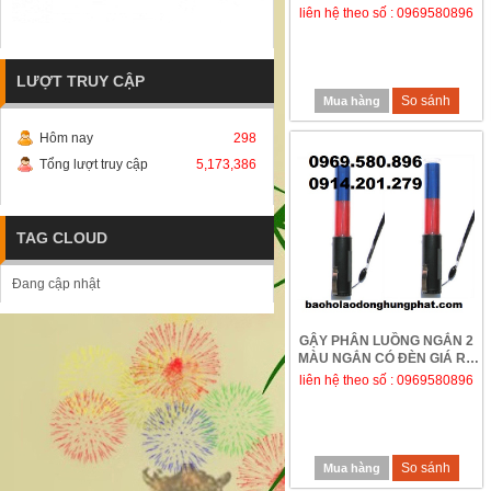
liên hệ theo số : 0969580896
LƯỢT TRUY CẬP
So sánh
Mua hàng
Hôm nay
298
Tổng lượt truy cập
5,173,386
TAG CLOUD
Đang cập nhật
GẬY PHÂN LUỒNG NGẮN 2
MÀU NGẮN CÓ ĐÈN GIÁ RẺ
TẠI HƯNG THỊ...
liên hệ theo số : 0969580896
So sánh
Mua hàng