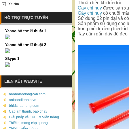
Thuận tiện khi trời tối.
Xe rùa
Gậy chỉ huy
được sản xuấ
Gậy chỉ huy
có chuôi màu
HỖ TRỢ TRỰC TUYẾN
Sử dụng 02 pin đại và có
Sản phẩm sử dụng cho lực
trong môi trường trời tối
Yahoo hỗ trợ kĩ thuật 1
Tay cầm gắn dây để đeo v
Yahoo hỗ trợ kĩ thuật 2
Skype 1
LIÊN KẾT WEBSITE
baoholaodong24h.com
antoandienhtp.vn
bhldchauhung.com
Cáp âm thanh, báo cháy
Giải pháp về CNTT& Viễn thông
Thiết bị mạng cáp quang
Thiết bị viễn thông