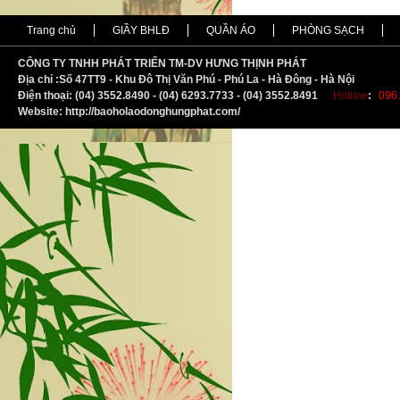
Trang chủ
GIẦY BHLĐ
QUẦN ÁO
PHÒNG SẠCH
CÔNG TY TNHH PHÁT TRIỂN TM-DV HƯNG THỊNH PHÁT
Địa chỉ :
S
ố 47TT9 - Khu Đô Thị Văn Phú - Phú La - Hà Đông - Hà Nội
Điện thoại: (04) 3552.8490 - (04) 6293.7733 - (04) 3552.8491
Hotline
:
096.
Website: http://baoholaodonghungphat.com/