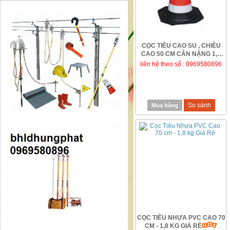
CỌC TIÊU CAO SU , CHIỀU
CAO 50 CM CÂN NẶNG 1,1
KG
liên hệ theo số : 0969580896
So sánh
Mua hàng
CỌC TIÊU NHỰA PVC CAO 70
CM - 1,8 KG GIÁ RẺ