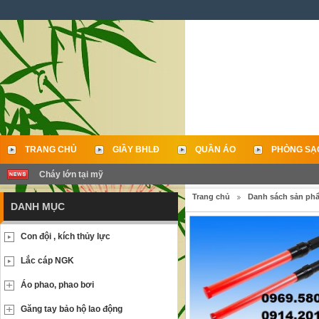
TRANG CHỦ
GIẦY BHLĐ
QUẦN ÁO
PHÒNG SẠ
Cháy lớn tại mỹ
LIÊN HỆ
Trang chủ
Danh sách sản ph
DANH MỤC
Con đội , kích thủy lực
Lắc cáp NGK
Áo phao, phao bơi
Găng tay bảo hộ lao động