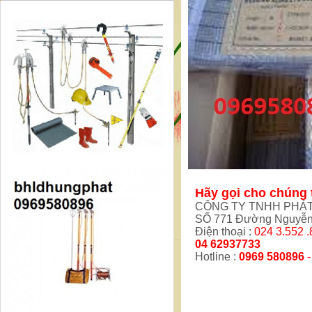
Hãy gọi cho chúng t
CÔNG TY TNHH PHÁT
SỐ 771 Đường Nguyễn
Điện thoại :
024 3.552 .
04 62937733
Hotline :
0969 580896
-