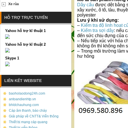
Xe rùa
Dây cẩu
được dệt bằng s
xây xước, ô tô, tàu, thu
polyester
HỖ TRỢ TRỰC TUYẾN
Lưu ý khi sử dụng:
–
Kiểm tra độ linh hoạt c
–
Kiểm tra sợi dây
: nếu 
Yahoo hỗ trợ kĩ thuật 1
đến sức chịu đựng của c
– Nếu tiếp xúc với hóa ch
Yahoo hỗ trợ kĩ thuật 2
không ổn thì không nên 
– Trong môi trường làm 
hư hỏng
Skype 1
LIÊN KẾT WEBSITE
baoholaodong24h.com
antoandienhtp.vn
bhldchauhung.com
Cáp âm thanh, báo cháy
Giải pháp về CNTT& Viễn thông
Thiết bị mạng cáp quang
Thiết bị viễn thông