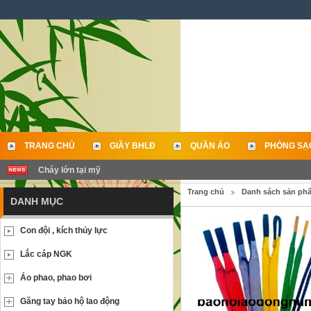
TRANG CHỦ
GIẦY BHLĐ
QUẦN ÁO
PHÒNG SẠ
Cháy lớn tại mỹ
LIÊN HỆ
Trang chủ
Danh sách sản ph
DANH MỤC
Con đội , kích thủy lực
Lắc cáp NGK
Áo phao, phao bơi
Găng tay bảo hộ lao động