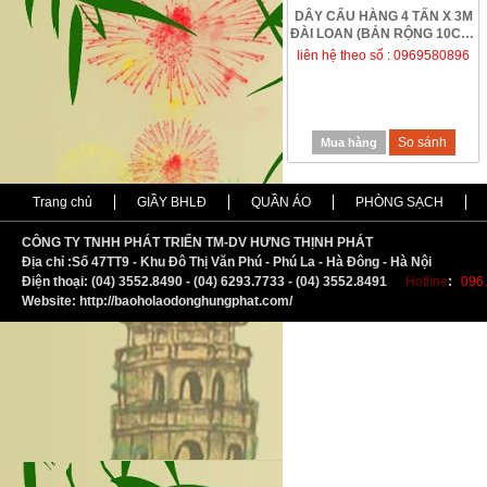
DÂY CẨU HÀNG 4 TẤN X 3M
ĐÀI LOAN (BẢN RỘNG 10CM)
GIÁ RẺ TẠI H...
liên hệ theo số : 0969580896
So sánh
Mua hàng
Trang chủ
GIẦY BHLĐ
QUẦN ÁO
PHÒNG SẠCH
CÔNG TY TNHH PHÁT TRIỂN TM-DV HƯNG THỊNH PHÁT
Địa chỉ :
S
ố 47TT9 - Khu Đô Thị Văn Phú - Phú La - Hà Đông - Hà Nội
Điện thoại: (04) 3552.8490 - (04) 6293.7733 - (04) 3552.8491
Hotline
:
096.
Website: http://baoholaodonghungphat.com/