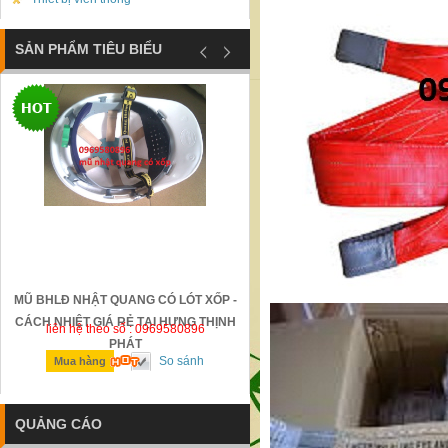
SẢN PHẨM TIÊU BIỂU
MŨ BHLĐ NHẬT QUANG CÓ LÓT XỐP -
GỜ GIẢM TỐC BẰNG THÉP ĐÚC
CÁCH NHIỆT GIÁ RẺ TẠI HƯNG THỊNH
liên hệ theo số : 0969580896
liên hệ theo số : 0969580896
PHÁT
So sánh
So sánh
Mua hàng
Mua hàng
QUẢNG CÁO