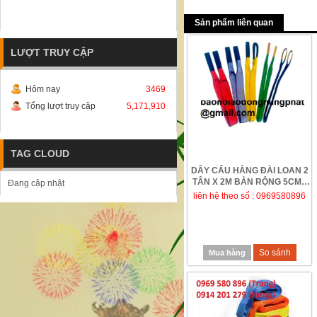
Sản phẩm liên quan
LƯỢT TRUY CẬP
Hôm nay
3469
Tổng lượt truy cập
5,171,910
TAG CLOUD
DÂY CẨU HÀNG ĐÀI LOAN 2
TÂN X 2M BẢN RỘNG 5CM -
Đang cập nhật
THIẾT BỊ NÂNG...
liên hệ theo số : 0969580896
So sánh
Mua hàng