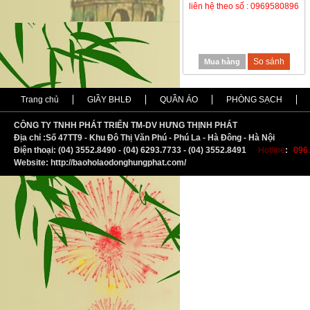
liên hệ theo số : 0969580896
So sánh
Mua hàng
Trang chủ
GIẦY BHLĐ
QUẦN ÁO
PHÒNG SẠCH
CÔNG TY TNHH PHÁT TRIỂN TM-DV HƯNG THỊNH PHÁT
Địa chỉ :
S
ố 47TT9 - Khu Đô Thị Văn Phú - Phú La - Hà Đông - Hà Nội
Điện thoại: (04) 3552.8490 - (04) 6293.7733 - (04) 3552.8491
Hotline
:
096.
Website: http://baoholaodonghungphat.com/