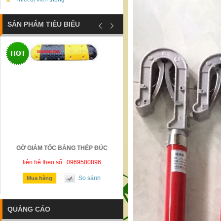
SẢN PHẨM TIÊU BIỂU
GỜ GIẢM TỐC BẰNG THÉP ĐÚC
BIỂN BÁO CÔNG TRƯỜNG ĐANG
CÔNG BÁO HIỆU
liên hệ theo số : 0969580896
liên hệ theo số : 0969580896
So sánh
So sánh
Mua hàng
Mua hàng
QUẢNG CÁO