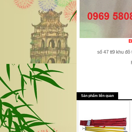
B
số 47 tt9 khu đ
Sản phẩm liên quan