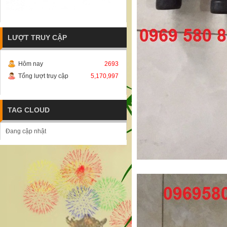
LƯỢT TRUY CẬP
Hôm nay
2693
Tổng lượt truy cập
5,170,997
TAG CLOUD
Đang cập nhật