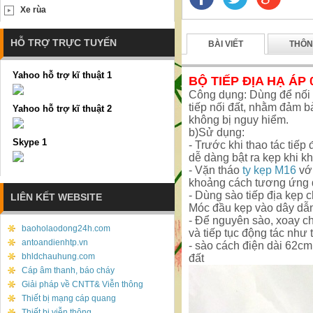
Xe rùa
HỖ TRỢ TRỰC TUYẾN
BÀI VIẾT
THÔN
Yahoo hỗ trợ kĩ thuật 1
BỘ TIẾP ĐỊA HẠ ÁP 0
Công dụng: Dùng để nối t
tiếp nối đất, nhằm đảm b
Yahoo hỗ trợ kĩ thuật 2
không bị nguy hiểm.
b)Sử dụng:
Skype 1
- Trước khi thao tác tiếp 
dễ dàng bật ra kẹp khi kh
- Vặn tháo
ty kẹp M16
vớ
khoảng cách tương ứng 
- Dùng sào tiếp địa kẹp 
LIÊN KẾT WEBSITE
Móc đầu kẹp vào dây dẫn,
- Để nguyên sào, xoay c
baoholaodong24h.com
và tiếp tục động tác như 
antoandienhtp.vn
- sào cách điện dài 62cm
bhldchauhung.com
đất
Cáp âm thanh, báo cháy
Giải pháp về CNTT& Viễn thông
Thiết bị mạng cáp quang
Thiết bị viễn thông