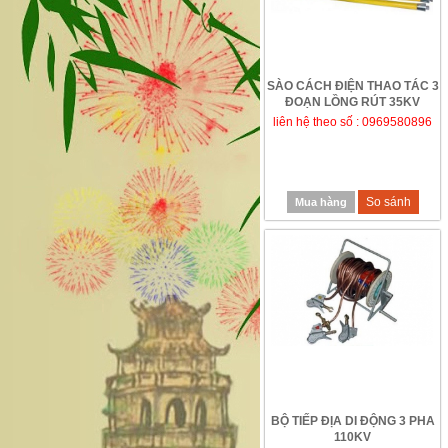
SÀO CÁCH ĐIỆN THAO TÁC 3
ĐOẠN LỒNG RÚT 35KV
liên hệ theo số : 0969580896
So sánh
Mua hàng
BỘ TIẾP ĐỊA DI ĐỘNG 3 PHA
110KV