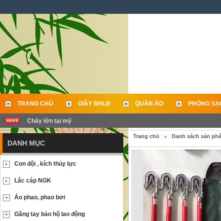
TRANG CHỦ
GIẦY BHLĐ
QUẦN ÁO
PHÒNG SẠ
Cháy lớn tại mỹ
LIÊN HỆ
Trang chủ
Danh sách sản ph
DANH MỤC
Con đội , kích thủy lực
Lắc cáp NGK
Áo phao, phao bơi
Găng tay bảo hộ lao động