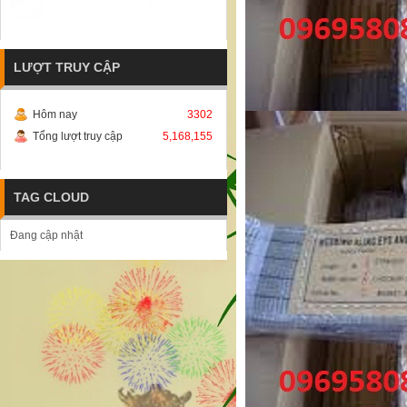
LƯỢT TRUY CẬP
Hôm nay
3302
Tổng lượt truy cập
5,168,155
TAG CLOUD
Đang cập nhật