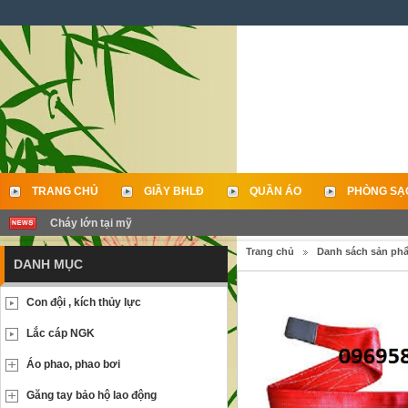
TRANG CHỦ
GIẦY BHLĐ
QUẦN ÁO
PHÒNG SẠ
Cháy lớn tại mỹ
LIÊN HỆ
Trang chủ
Danh sách sản ph
DANH MỤC
Con đội , kích thủy lực
Lắc cáp NGK
Áo phao, phao bơi
Găng tay bảo hộ lao động