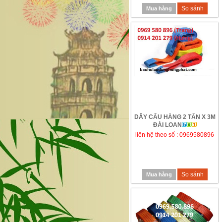
So sánh
Mua hàng
DÂY CẨU HÀNG 2 TẤN X 3M
ĐÀI LOAN
liên hệ theo số : 0969580896
So sánh
Mua hàng