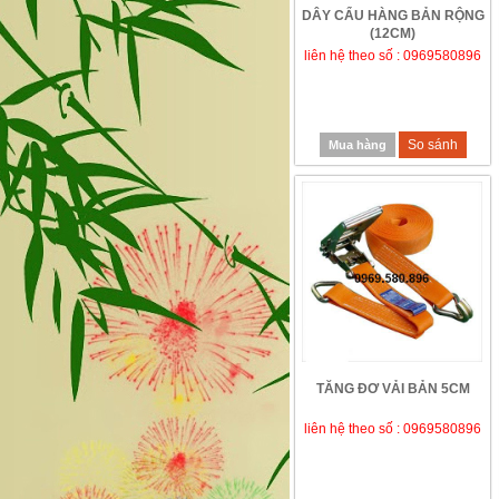
DÂY CẨU HÀNG BẢN RỘNG
(12CM)
liên hệ theo số : 0969580896
So sánh
Mua hàng
TĂNG ĐƠ VẢI BẢN 5CM
liên hệ theo số : 0969580896