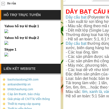
Xe rùa
DÂY BẠT CẨU 
HỖ TRỢ TRỰC TUYẾN
Dây cẩu bạt
(Polyester W
- Sản xuất từ sợi tổng hợ
- Màu sắc đúng theo mã 
Yahoo hỗ trợ kĩ thuật 1
- Dệt một lớp (Single Lay
Thường dùng loại hai lớ
Yahoo hỗ trợ kĩ thuật 2
- Hệ số an toàn: 5:1, 6:1
Dây cẩu bạt
thường dùng 
xước, biến dạng hàng h
Skype 1
- Các loại ống, tấm
- Các sản phẩm được sản
- Các sản phẩm thủ côn
- Máy móc, phương tiện,
LIÊN KẾT WEBSITE
- Các loại dễ vỡ như kính
Đặc điểm sản phẩm của
Loại: bản dẹt hoặc bản tr
baoholaodong24h.com
Tải trọng làm việc: 1 tấn, 
antoandienhtp.vn
5m, 6m, 8m,…hoặc theo 
bhldchauhung.com
Màu sắc:
tím, xanh lá, v
Cáp âm thanh, báo cháy
Hệ số an toàn: 5:1 Sản xu
Giải pháp về CNTT& Viễn thông
Thiết bị mạng cáp quang
Thiết bị viễn thông