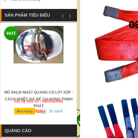
SẢN PHẨM TIÊU BIỂU
GỜ GIẢM TỐC BẰNG THÉP ĐÚC
BIỂN BÁO CÔNG TRƯỜNG ĐANG
CÔNG BÁO HIỆU
liên hệ theo số : 0969580896
liên hệ theo số : 0969580896
So sánh
So sánh
Mua hàng
Mua hàng
QUẢNG CÁO