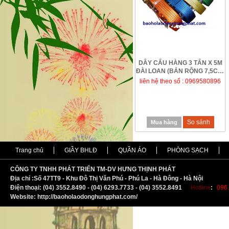
DÂY CẨU HÀNG 3 TẤN X 5M
ĐÀI LOAN (BẢN RỘNG 7,5CM)
liên hệ theo số : 0969580896
So sánh
Mua hàng
Trang chủ
GIẦY BHLĐ
QUẦN ÁO
PHÒNG SẠCH
CÔNG TY TNHH PHÁT TRIỂN TM-DV HƯNG THỊNH PHÁT
Địa chỉ :
S
ố 47TT9 - Khu Đô Thị Văn Phú - Phú La - Hà Đông - Hà Nội
Điện thoại: (04) 3552.8490 - (04) 6293.7733 - (04) 3552.8491
Hotline
:
096.
Website: http://baoholaodonghungphat.com/