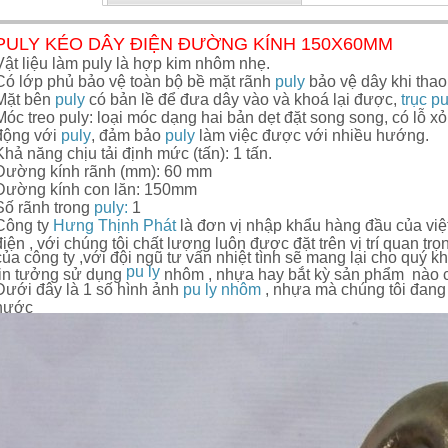
PULY KÉO DÂY ĐIỆN ĐƯỜNG KÍNH 150X60MM
Vật liệu làm puly là hợp kim nhôm nhẹ.
Có lớp phủ bảo vệ toàn bộ bề mặt rãnh
puly
bảo vệ dây khi thao
Mặt bên
puly
có bản lề để đưa dây vào và khoá lại được,
trục pu
Móc treo puly: loại móc dạng hai bản dẹt đặt song song, có lỗ xỏ
động với
puly
, đảm bảo
puly
làm việc được với nhiều hướng.
Khả năng chịu tải định mức (tấn): 1 tấn.
Đường kính rãnh (mm): 60 mm
Đường kính con lăn: 150mm
Số rãnh trong
puly:
1
Công ty
Hưng Thịnh Phát
là đơn vị nhập khẩu hàng đầu của việt
điện , với chúng tôi chất lượng luôn được đặt trên vị trí quan tr
của công ty ,với đội ngũ tư vấn nhiệt tình sẽ mang lại cho quý k
pu ly
tin tưởng sử dụng
nhôm , nhựa hay bắt kỳ sản phẩm nào c
Dưới đây là 1 số hình ảnh
pu ly nhôm
, nhựa mà chúng tôi đang
nước