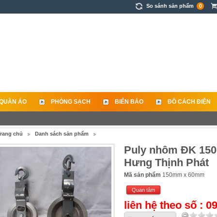
So sánh sản phẩm
0
QUẦN ÁO
PHÒNG SẠCH
BIỂN BÁO
ĐỒ CÁCH ĐIỆN
rang chủ
Danh sách sản phẩm
Puly nhôm ĐK 150
Hưng Thịnh Phát
Mã sản phẩm
150mm x 60mm
Quan tâm
liên hệ theo số : 