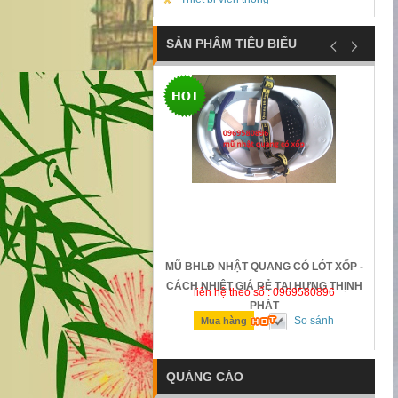
SẢN PHẨM TIÊU BIỂU
LĐ NHẬT QUANG CÓ LÓT XỐP -
GỜ GIẢM TỐC BẰNG THÉP ĐÚC
NHIỆT GIÁ RẺ TẠI HƯNG THỊNH
iên hệ theo số : 0969580896
liên hệ theo số : 0969580896
PHÁT
So sánh
So sánh
Mua hàng
Mua hàng
QUẢNG CÁO