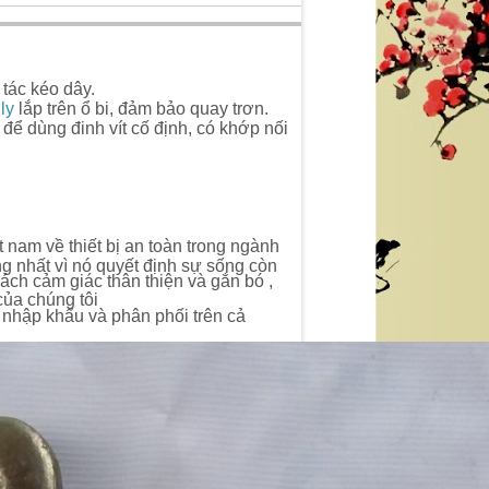
 tác kéo dây.
ly
lắp trên ổ bi, đảm bảo quay trơn.
 để dùng đinh vít cố định, có khớp nối
 nam về thiết bị an toàn trong ngành
ọng nhất vì nó quyết định sự sống còn
hách cảm giác thân thiện và gắn bó ,
ủa chúng tôi
 nhập khẩu và phân phối trên cả