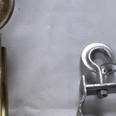
I
GĂNG TAY CÁCH ĐIỆN 35 KV XUẤT XỨ
BIỂN BÁO GIAO THÔNG 301 
PHÁP
liên hệ theo số : 0969580896
liên hệ theo số : 0969580896
So sánh
So sánh
Mua hàng
Mua hàng