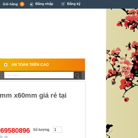
Đăng nhập
Đăng ký
Giỏ hàng
0
AN TOÀN TRÊN CAO
mm x60mm giá rẻ tại
0969580896
Số lượng