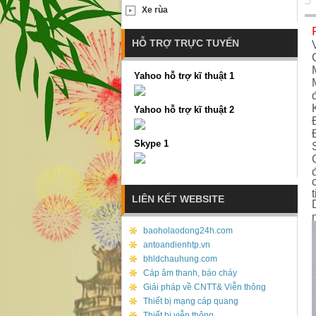
Xe rùa
HỖ TRỢ TRỰC TUYẾN
Yahoo hỗ trợ kĩ thuật 1
Yahoo hỗ trợ kĩ thuật 2
Skype 1
LIÊN KẾT WEBSITE
baoholaodong24h.com
antoandienhtp.vn
bhldchauhung.com
Cáp âm thanh, báo cháy
Giải pháp về CNTT& Viễn thông
Thiết bị mạng cáp quang
Thiết bị viễn thông