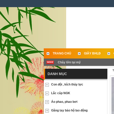
TRANG CHỦ
GIẦY BHLĐ
Cháy lớn tại mỹ
LIÊN HỆ
T
DANH MỤC
Con đội , kích thủy lực
Lắc cáp NGK
Áo phao, phao bơi
Găng tay bảo hộ lao động