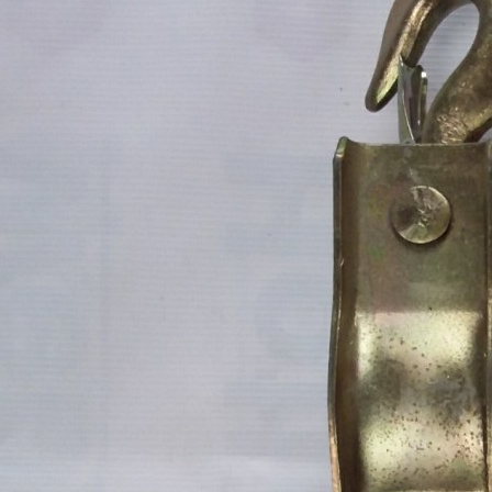
BIỂN BÁO CÔNG TRƯỜNG ĐANG THI
GĂNG TAY CHỐNG AXIT MÀU ĐEN DÀ
CÔNG BÁO HIỆU
56 CM - XUẤT XỨ TRUNG QUỐC
liên hệ theo số : 0969580896
liên hệ theo số : 0969580896
So sánh
So sánh
Mua hàng
Mua hàng