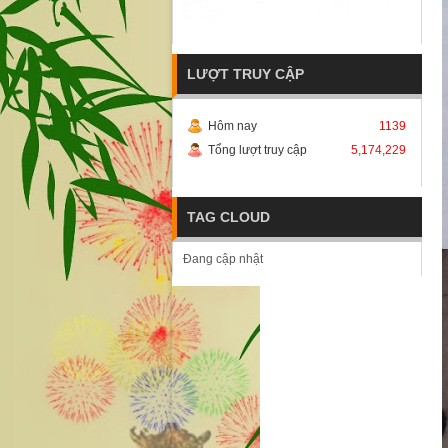
LƯỢT TRUY CẬP
Hôm nay
1139
Tổng lượt truy cập
5,174,229
TAG CLOUD
Đang cập nhật