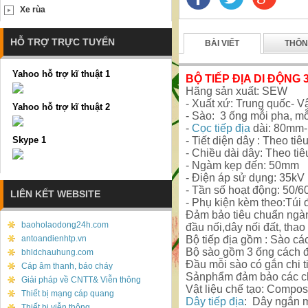
Xe rùa
HỖ TRỢ TRỰC TUYẾN
BÀI VIẾT
THÔN
Yahoo hỗ trợ kĩ thuật 1
BỘ TIẾP ĐỊA DI ĐỘNG
Hãng sản xuất: SEW
- Xuất xứ: Trung quốc- Vật
Yahoo hỗ trợ kĩ thuật 2
- Sào: 3 ống mỗi pha, m
-
Cọc tiếp địa
dài: 80mm-
Skype 1
- Tiết diện dây : Theo tiê
- Chiều dài dây: Theo tiê
- Ngàm kẹp đến: 50mm
- Điện áp sử dụng: 35kV
- Tần số hoạt động: 50/
LIÊN KẾT WEBSITE
- Phụ kiện kèm theo:Túi đ
Đảm bảo tiêu chuẩn ngàn
baoholaodong24h.com
đầu nối,dây nối đất, thao
antoandienhtp.vn
Bộ tiếp địa gồm : Sào cá
Bộ sào gồm 3 ống cách 
bhldchauhung.com
Đầu mỗi sào có gắn chi t
Cáp âm thanh, báo cháy
Sảnphẩm đảm bảo các chỉ
Giải pháp về CNTT& Viễn thông
Vật liệu chế tạo: Composi
Thiết bị mạng cáp quang
Dây tiếp địa
: Dây ngắn 
Thiết bị viễn thông