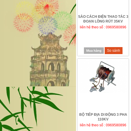
SÀO CÁCH ĐIỆN THAO TÁC 3
ĐOẠN LỒNG RÚT 35KV
liên hệ theo số : 0969580896
So sánh
Mua hàng
BỘ TIẾP ĐỊA DI ĐỘNG 3 PHA
110KV
liên hệ theo số : 0969580896