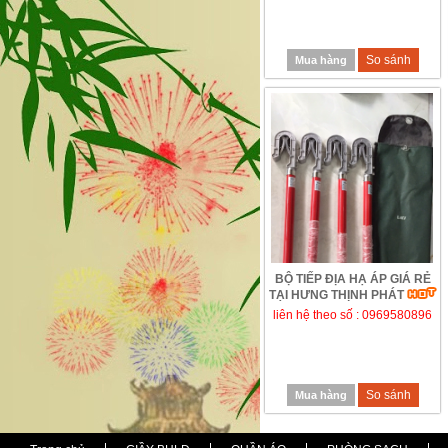
So sánh
Mua hàng
BỘ TIẾP ĐỊA HẠ ÁP GIÁ RẺ
TẠI HƯNG THỊNH PHÁT
liên hệ theo số : 0969580896
So sánh
Mua hàng