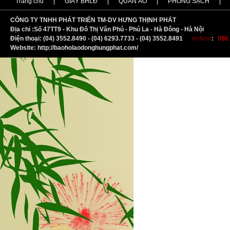
Trang chủ
GIẦY BHLĐ
QUẦN ÁO
PHÒNG SẠCH
CÔNG TY TNHH PHÁT TRIỂN TM-DV HƯNG THỊNH PHÁT
Địa chỉ :
S
ố 47TT9 - Khu Đô Thị Văn Phú - Phú La - Hà Đông - Hà Nội
Điện thoại: (04) 3552.8490 - (04) 6293.7733 - (04) 3552.8491
Hotline
:
096.
Website: http://baoholaodonghungphat.com/