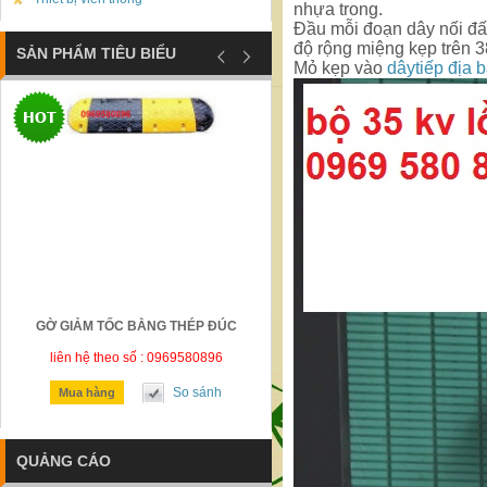
nhựa trong.
Đầu mỗi đoạn dây nối đấ
độ rộng miệng kẹp trên 
SẢN PHẨM TIÊU BIỂU
Mỏ kẹp vào
dâytiếp địa 
GỜ GIẢM TỐC BẰNG THÉP ĐÚC
BIỂN BÁO CÔNG TRƯỜNG ĐANG
CÔNG BÁO HIỆU
liên hệ theo số : 0969580896
liên hệ theo số : 0969580896
So sánh
So sánh
Mua hàng
Mua hàng
QUẢNG CÁO