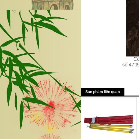
Cô
số 47tt
Sản phẩm liên quan