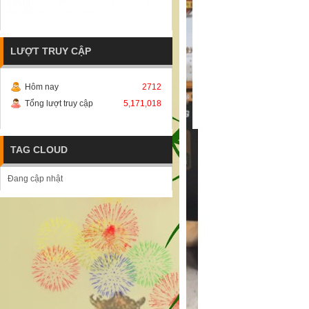
LƯỢT TRUY CẬP
Hôm nay
2712
Tổng lượt truy cập
5,171,018
TAG CLOUD
Đang cập nhật