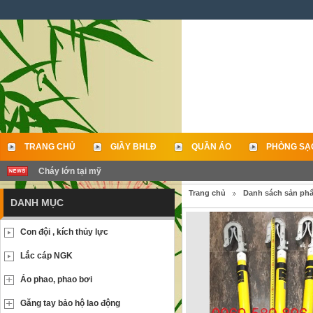
TRANG CHỦ
GIẦY BHLĐ
QUẦN ÁO
PHÒNG SẠ
Cháy lớn tại mỹ
LIÊN HỆ
Trang chủ
Danh sách sản ph
DANH MỤC
Con đội , kích thủy lực
Lắc cáp NGK
Áo phao, phao bơi
Găng tay bảo hộ lao động