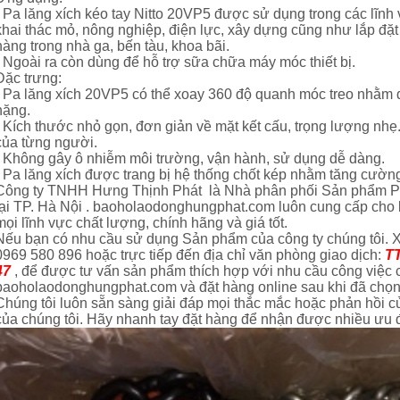
- Pa lăng xích kéo tay Nitto 20VP5 được sử dụng trong các lĩnh 
khai thác mỏ, nông nghiệp, điện lực, xây dựng cũng như lắp đặ
hàng trong nhà ga, bến tàu, khoa bãi.
- Ngoài ra còn dùng để hỗ trợ sữa chữa máy móc thiết bị.
Đặc trưng:
- Pa lăng xích 20VP5 có thể xoay 360 độ quanh móc treo nhằm d
nặng.
- Kích thước nhỏ gọn, đơn giản về mặt kết cấu, trọng lượng nhẹ
của từng người.
- Không gây ô nhiễm môi trường, vận hành, sử dụng dễ dàng.
- Pa lăng xích được trang bị hệ thống chốt kép nhằm tăng cườ
Công ty TNHH Hưng Thịnh Phát là Nhà phân phối Sản phẩm Pa l
tại TP. Hà Nội . baoholaodonghungphat.com luôn cung cấp cho b
mọi lĩnh vực chất lượng, chính hãng và giá tốt.
Nếu bạn có nhu cầu sử dụng Sản phẩm của công ty chúng tôi. Xi
0969 580 896 hoặc trực tiếp đến địa chỉ văn phòng giao dịch:
T
GỜ GIẢM TỐC BẰNG THÉP ĐÚC
BIỂN BÁO CÔNG TRƯỜNG ĐANG THI
47
, để được tư vấn sản phẩm thích hợp với nhu cầu công việc
baoholaodonghungphat.com và đặt hàng online sau khi đã chọ
CÔNG BÁO HIỆU
liên hệ theo số : 0969580896
liên hệ theo số : 0969580896
Chúng tôi luôn sẵn sàng giải đáp mọi thắc mắc hoặc phản hồi 
của chúng tôi. Hãy nhanh tay đặt hàng để nhận được nhiều ưu 
So sánh
So sánh
Mua hàng
Mua hàng