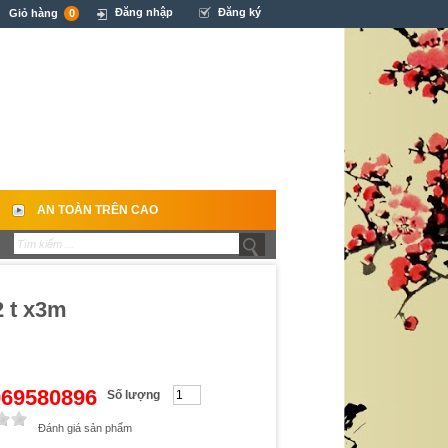
Đăng nhập
Đăng ký
Giỏ hàng
0
AN TOÀN TRÊN CAO
2 t x3m
0969580896
Số lượng
Đánh giá sản phẩm