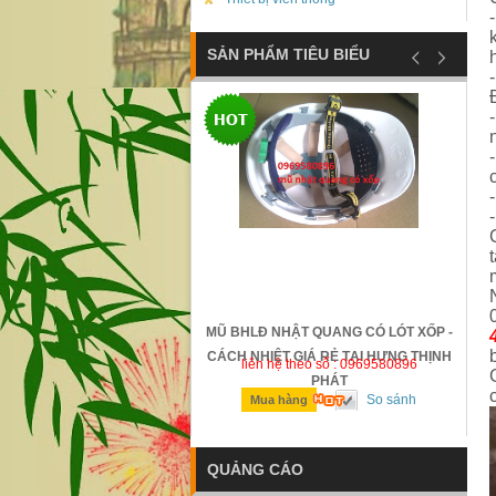
SẢN PHẨM TIÊU BIỂU
ỐNG TRƯỢT SAFETTYMAN -
MŨ BHLĐ NHẬT QUANG CÓ LÓT XỐP -
N - GIÁ RẺ TẠI HƯNG THỊNH
CÁCH NHIỆT GIÁ RẺ TẠI HƯNG THỊNH
n hệ theo số : 0969580896
liên hệ theo số : 0969580896
PHÁT
PHÁT
So sánh
So sánh
ua hàng
Mua hàng
QUẢNG CÁO