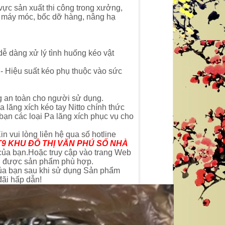
vực sản xuất thi công trong xưởng,
t máy móc, bốc dỡ hàng, nâng hạ
ễ dàng xử lý tình huống kéo vật
.- Hiệu suất kéo phụ thuộc vào sức
ng an toàn cho người sử dụng.
ăng xích kéo tay Nitto chính thức
ạn các loại Pa lăng xích phục vụ cho
n vui lòng liên hệ qua số hotline
T9 KHU ĐÔ THỊ VĂN PHÚ SỐ NHÀ
GĂNG TAY CHỐNG AXIT MÀU ĐEN DÀI
GĂNG TAY CÁCH ĐIỆN 35 KV XUẤT
 của bạn.Hoặc truy cập vào trang Web
n được sản phẩm phù hợp.
56 CM - XUẤT XỨ TRUNG QUỐC
PHÁP
liên hệ theo số : 0969580896
liên hệ theo số : 0969580896
của bạn sau khi sử dụng Sản phẩm
đãi hấp dẫn!
So sánh
So sánh
Mua hàng
Mua hàng