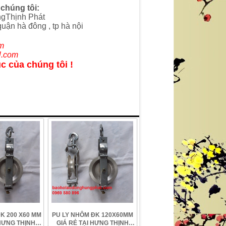
chúng tôi:
gThịnh Phát
uận hà đông , tp hà nội
m
l.com
c của chúng tôi !
K 200 X60 MM
PU LY NHÔM ĐK 120X60MM
 HƯNG THỊNH
GIÁ RẺ TẠI HƯNG THỊNH