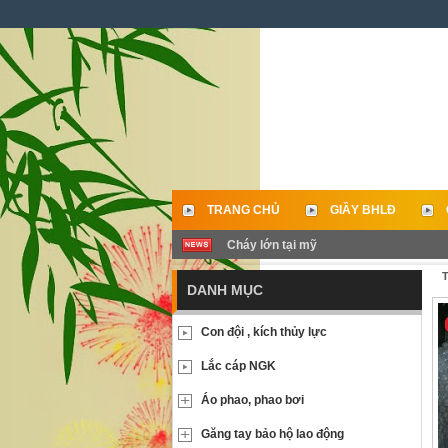
TRANG CHỦ
GIẦY BHLĐ
Cháy lớn tại mỹ
LIÊN HỆ
T
DANH MỤC
Con đội , kích thủy lực
Lắc cáp NGK
Áo phao, phao bơi
Găng tay bảo hộ lao động