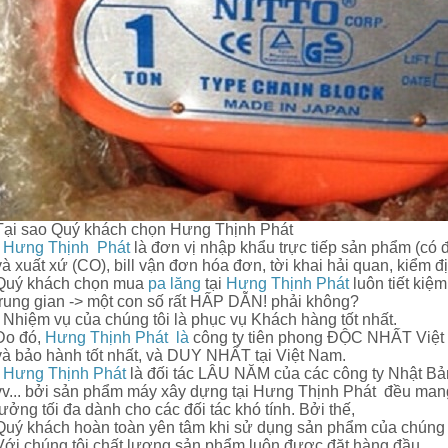
Tại sao Quý khách chọn Hưng Thịnh Phát
-
Hưng Thịnh Phát
là đơn vị nhập khẩu trực tiếp sản phẩm (có 
và xuất xứ (CO), bill vận đơn hóa đơn, tời khai hải quan, kiểm 
Quý khách chọn mua
pa lăng
tại
Hưng Thịnh Phát
luôn tiết kiệ
trung gian -> một con số rất HẤP DẪN! phải không?
- Nhiệm vụ của chúng tôi là phục vụ Khách hàng tốt nhất.
Do đó,
Hưng Thịnh Phát là
công ty tiên phong ĐỘC NHẤT Việt N
và bảo hành tốt nhất, và DUY NHẤT tại Việt Nam.
-
Hưng Thịnh Phát
là đối tác LÂU NĂM của các công ty Nhật Bả
vv... bởi sản phẩm máy xây dựng tại Hưng Thịnh Phát đều mang 
tưởng tối đa dành cho các đối tác khó tính. Bởi thế,
Quý khách hoàn toàn yên tâm khi sử dụng sản phẩm của chúng t
Với chúng tôi chất lượng sản phẩm luôn được đặt hàng đầu