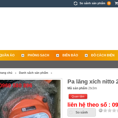
So sánh sản phẩm
0
QUẦN ÁO
PHÒNG SẠCH
BIỂN BÁO
ĐỒ CÁCH ĐIỆN
rang chủ
Danh sách sản phẩm
Pa lăng xích nitto 
Mã sản phẩm
2tx3m
Quan tâm
liên hệ theo số : 
So sánh