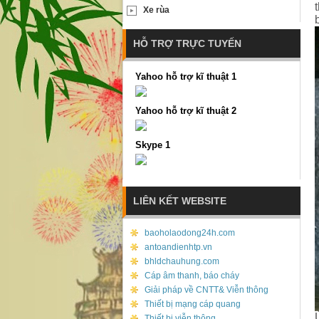
Xe rùa
HỖ TRỢ TRỰC TUYẾN
Yahoo hỗ trợ kĩ thuật 1
Yahoo hỗ trợ kĩ thuật 2
Skype 1
LIÊN KẾT WEBSITE
baoholaodong24h.com
antoandienhtp.vn
bhldchauhung.com
Cáp âm thanh, báo cháy
Giải pháp về CNTT& Viễn thông
Thiết bị mạng cáp quang
Thiết bị viễn thông