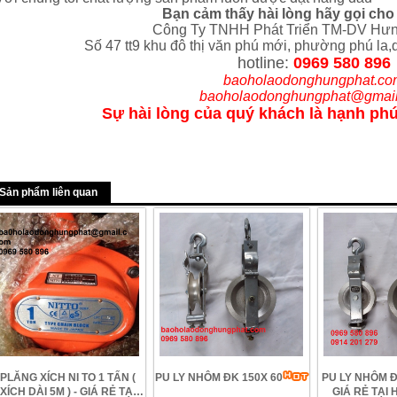
Bạn cảm thấy hài lòng hãy gọi cho 
Công Ty TNHH Phát Triển TM-DV Hưn
Số 47 tt9 khu đô thị văn phú mới, phường phú la,q
hotline:
0969 580 896
baoholaodonghungphat.co
baoholaodonghungphat@gmai
Sự hài lòng của quý khách là hạnh phú
Sản phẩm liên quan
PLĂNG XÍCH NI TO 1 TẤN (
PU LY NHÔM ĐK 150X 60
PU LY NHÔM Đ
XÍCH DÀI 5M ) - GIÁ RẺ TẠI
GIÁ RẺ TẠI