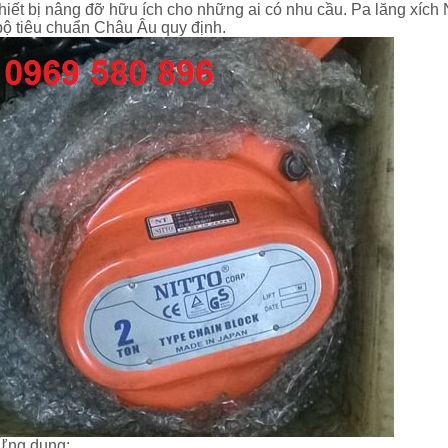
thiết bị nâng đỡ hữu ích cho những ai có nhu cầu. Pa lăng xích
bộ tiêu chuẩn Châu Âu quy định.
Ứng dụng: