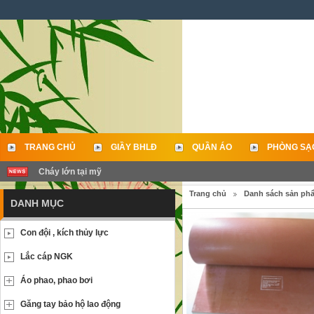
TRANG CHỦ
GIẦY BHLĐ
QUẦN ÁO
PHÒNG SẠ
Cháy lớn tại mỹ
LIÊN HỆ
Trang chủ
Danh sách sản ph
DANH MỤC
Con đội , kích thủy lực
Lắc cáp NGK
Áo phao, phao bơi
Găng tay bảo hộ lao động