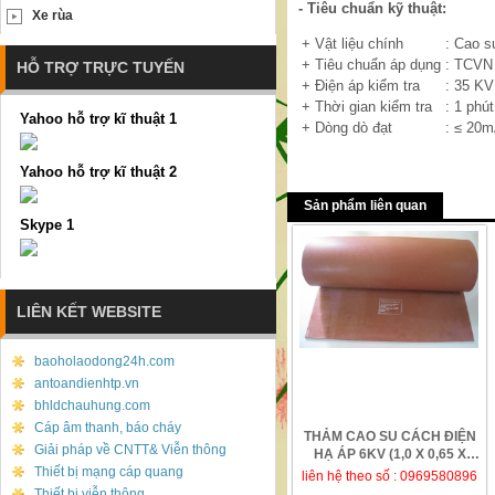
- Tiêu chuẩn kỹ thuật:
Xe rùa
+ Vật liệu chính
:
Cao su
+ Tiêu chuẩn áp dụng
:
TCVN 
HỖ TRỢ TRỰC TUYẾN
+ Điện áp kiểm tra
:
35 KV
+ Thời gian kiểm tra
:
1 phút
Yahoo hỗ trợ kĩ thuật 1
+ Dòng dò đạt
:
≤ 20
Yahoo hỗ trợ kĩ thuật 2
Sản phẩm liên quan
Skype 1
LIÊN KẾT WEBSITE
baoholaodong24h.com
antoandienhtp.vn
bhldchauhung.com
Cáp âm thanh, báo cháy
THẢM CAO SU CÁCH ĐIỆN
Giải pháp về CNTT& Viễn thông
HẠ ÁP 6KV (1,0 X 0,65 X
Thiết bị mạng cáp quang
0,06)M
liên hệ theo số : 0969580896
Thiết bị viễn thông