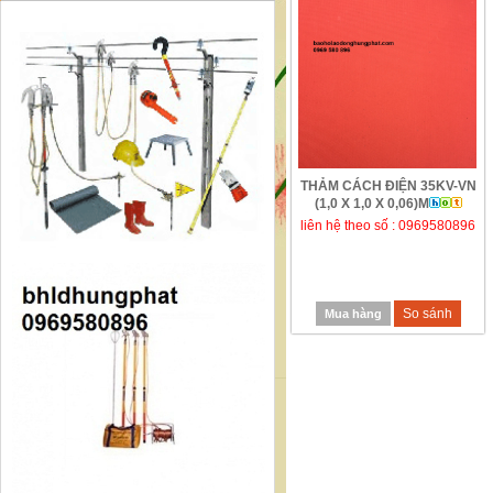
THẢM CÁCH ĐIỆN 35KV-VN
(1,0 X 1,0 X 0,06)M
liên hệ theo số : 0969580896
So sánh
Mua hàng