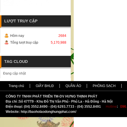
LƯỢT TRUY CẬP
Hôm nay
2684
Tổng lượt truy cập
5,170,988
TAG CLOUD
Đang cập nhật
Trang chủ
GIẦY BHLĐ
QUẦN ÁO
PHÒNG SẠCH
CÔNG TY TNHH PHÁT TRIỂN TM-DV HƯNG THỊNH PHÁT
Địa chỉ :
S
ố 47TT9 - Khu Đô Thị Văn Phú - Phú La - Hà Đông - Hà Nội
Điện thoại: (04) 3552.8490 - (04) 6293.7733 - (04) 3552.8491
Hotline
:
096.
Website: http://baoholaodonghungphat.com/