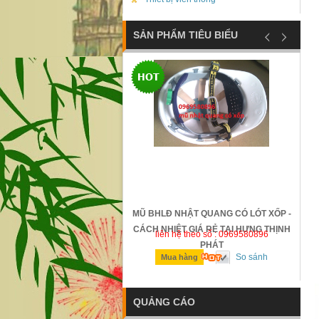
SẢN PHẨM TIÊU BIỂU
ỐNG TRƯỢT SAFETTYMAN -
MŨ BHLĐ NHẬT QUANG CÓ LÓT XỐP -
N - GIÁ RẺ TẠI HƯNG THỊNH
CÁCH NHIỆT GIÁ RẺ TẠI HƯNG THỊNH
n hệ theo số : 0969580896
liên hệ theo số : 0969580896
PHÁT
PHÁT
So sánh
So sánh
ua hàng
Mua hàng
QUẢNG CÁO