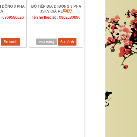
DI ĐỘNG 3 PHA
BỘ TIẾP ĐỊA DI ĐỘNG 3 PHA
KV
35KV GIÁ RẺ
ố : 0969580896
liên hệ theo số : 0969580896
So sánh
So sánh
Mua hàng