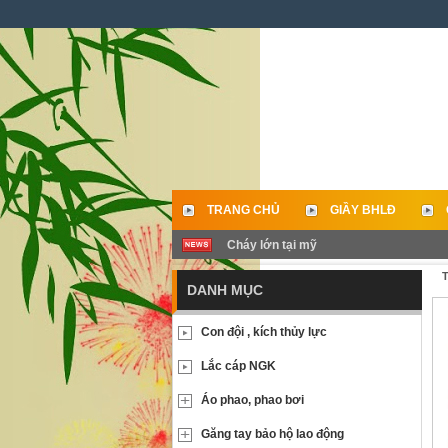
TRANG CHỦ
GIẦY BHLĐ
Cháy lớn tại mỹ
LIÊN HỆ
T
DANH MỤC
Con đội , kích thủy lực
Lắc cáp NGK
Áo phao, phao bơi
Găng tay bảo hộ lao động