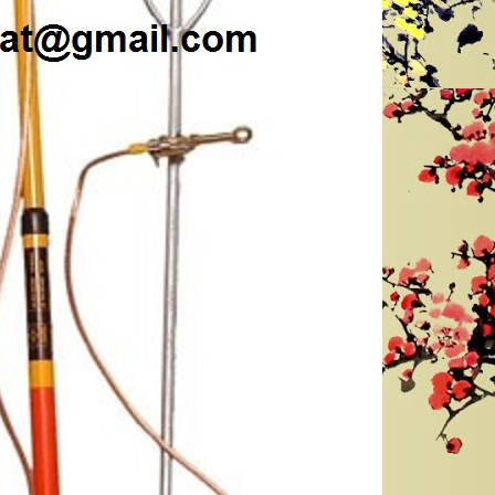
GĂNG TAY CHỐNG AXIT MÀU ĐEN DÀI
GĂNG TAY CÁCH ĐIỆN 35 KV XUẤT
56 CM - XUẤT XỨ TRUNG QUỐC
PHÁP
liên hệ theo số : 0969580896
liên hệ theo số : 0969580896
So sánh
So sánh
Mua hàng
Mua hàng