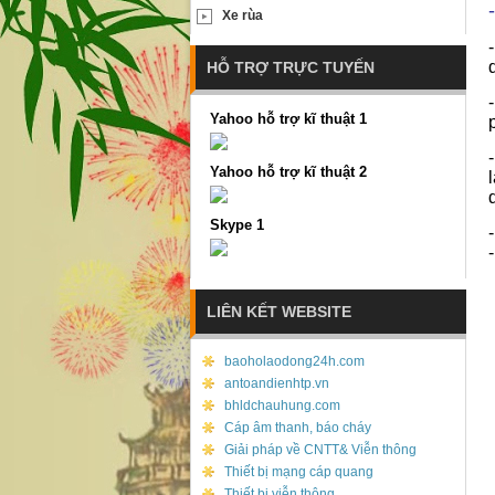
-
Xe rùa
HỖ TRỢ TRỰC TUYẾN
Yahoo hỗ trợ kĩ thuật 1
Yahoo hỗ trợ kĩ thuật 2
Skype 1
LIÊN KẾT WEBSITE
baoholaodong24h.com
antoandienhtp.vn
bhldchauhung.com
Cáp âm thanh, báo cháy
Giải pháp về CNTT& Viễn thông
Thiết bị mạng cáp quang
Thiết bị viễn thông