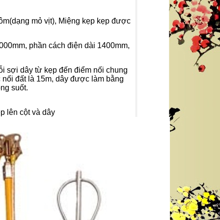
hôm(dạng mỏ vịt), Miệng kẹp kẹp được
ài 3000mm, phần cách điện dài 1400mm,
ỗi sợi dây từ kẹp đến điểm nối chung
c nối đất là 15m, dây được làm bằng
ng suốt.
êp lên cột và dây