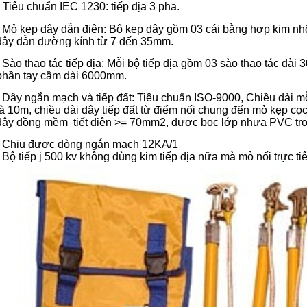
Tiêu chuẩn IEC 1230: tiếp địa 3 pha.
- Mỏ kẹp dây dẫn điện: Bộ kẹp dây gồm 03 cái bằng hợp kim n
dây dẫn đường kính từ 7 đến 35mm.
- Sào thao tác tiếp địa: Mỗi bộ tiếp địa gồm 03 sào thao tác d
phần tay cầm dài 6000mm.
- Dây ngắn mạch và tiếp đất: Tiêu chuẩn ISO-9000, Chiều dài m
là 10m, chiều dài dây tiếp đất từ điểm nối chung đến mỏ kẹp cọ
dây đồng mềm tiết diện >= 70mm2, được bọc lớp nhựa PVC tro
- Chịu được dòng ngắn mạch 12KA/1
- Bộ tiếp j 500 kv không dùng kim tiếp địa nữa mà mỏ nối trực ti