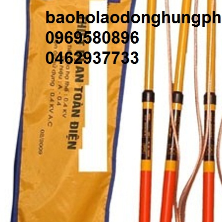
GỜ GIẢM TỐC BẰNG THÉP ĐÚC
BIỂN BÁO CÔNG TRƯỜNG ĐANG THI
CÔNG BÁO HIỆU
liên hệ theo số : 0969580896
liên hệ theo số : 0969580896
So sánh
So sánh
Mua hàng
Mua hàng