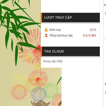
S
LƯỢT TRUY CẬP
Hôm nay
1272
Tổng lượt truy cập
5,174,364
TAG CLOUD
Đang cập nhật