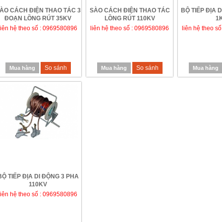
ÀO CÁCH ĐIỆN THAO TÁC 3
SÀO CÁCH ĐIỆN THAO TÁC
BỘ TIẾP ĐỊA 
ĐOẠN LỒNG RÚT 35KV
LỒNG RÚT 110KV
1
liên hệ theo số : 0969580896
liên hệ theo số : 0969580896
liên hệ theo s
So sánh
So sánh
Mua hàng
Mua hàng
Mua hàng
BỘ TIẾP ĐỊA DI ĐỘNG 3 PHA
110KV
liên hệ theo số : 0969580896