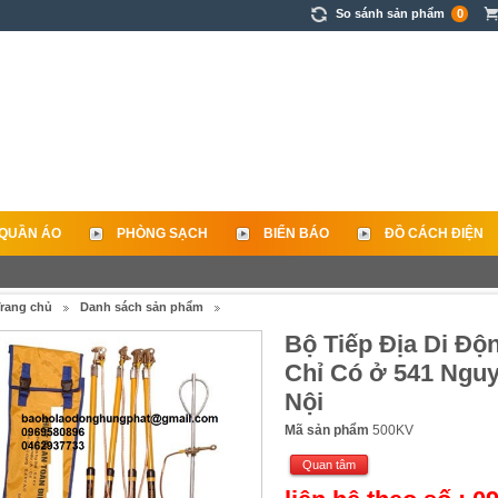
So sánh sản phẩm
0
QUẦN ÁO
PHÒNG SẠCH
BIỂN BÁO
ĐỒ CÁCH ĐIỆN
rang chủ
Danh sách sản phẩm
Bộ Tiếp Địa Di Đ
Chỉ Có ở 541 Nguy
Nội
Mã sản phẩm
500KV
Quan tâm