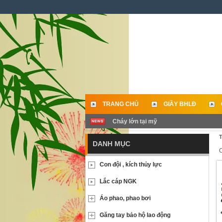
TRANG CHỦ
GIẦY BHLĐ
Cháy lớn tại mỹ
LIÊN HỆ
T
DANH MỤC
Con đội , kích thủy lực
Lắc cáp NGK
Áo phao, phao bơi
Găng tay bảo hộ lao động