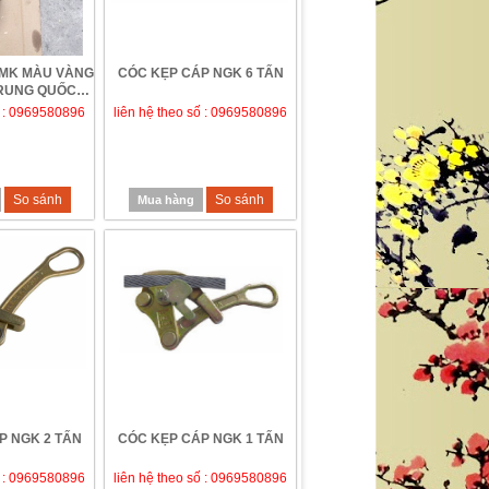
 MK MÀU VÀNG
CÓC KẸP CÁP NGK 6 TẤN
TRUNG QUỐC
ƯỜN...
ố : 0969580896
liên hệ theo số : 0969580896
So sánh
So sánh
Mua hàng
P NGK 2 TẤN
CÓC KẸP CÁP NGK 1 TẤN
ố : 0969580896
liên hệ theo số : 0969580896