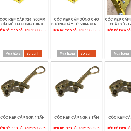
CÓC KẸP CÁP 720- 800MM
CÓC KẸP CÁP DÙNG CHO
CÓC KẸP CÁP
GÍA RẺ TẠI HƯNG THỊNH
ĐƯỜNG DÂY TỪ 500-630 NGK
XUẤT XỨ -
PHÁT
DÙNG CHO Đ
liên hệ theo số : 0969580896
liên hệ theo số : 0969580896
liên hệ theo s
So sánh
So sánh
Mua hàng
Mua hàng
Mua hàng
CÓC KẸP CÁP NGK 4 TẤN
CÓC KẸP CÁP NGK 3 TẤN
CÓC KẸP CÁ
liên hệ theo số : 0969580896
liên hệ theo số : 0969580896
liên hệ theo s