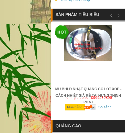
SẢN PHẨM TIÊU BIỂU
ỐNG TRƯỢT SAFETTYMAN -
MŨ BHLĐ NHẬT QUANG CÓ LÓT XỐP -
N - GIÁ RẺ TẠI HƯNG THỊNH
CÁCH NHIỆT GIÁ RẺ TẠI HƯNG THỊNH
n hệ theo số : 0969580896
liên hệ theo số : 0969580896
PHÁT
PHÁT
So sánh
So sánh
ua hàng
Mua hàng
QUẢNG CÁO