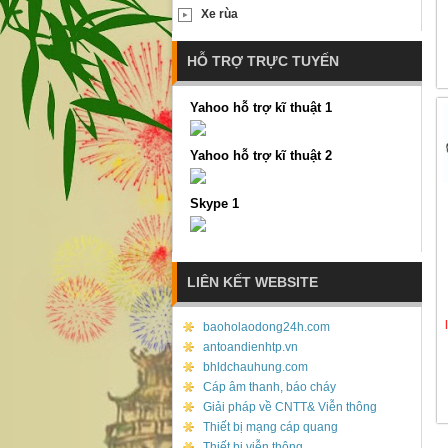
Xe rùa
HỖ TRỢ TRỰC TUYẾN
Yahoo hỗ trợ kĩ thuật 1
Yahoo hỗ trợ kĩ thuật 2
Skype 1
LIÊN KẾT WEBSITE
baoholaodong24h.com
antoandienhtp.vn
bhldchauhung.com
Cáp âm thanh, báo cháy
Giải pháp về CNTT& Viễn thông
Thiết bị mạng cáp quang
Thiết bị viễn thông