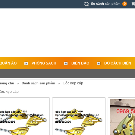
So sánh sản phẩm
0
QUẦN ÁO
PHÒNG SẠCH
BIỂN BÁO
ĐỒ CÁCH ĐIỆN
Cóc kẹp cáp
rang chủ
Danh sách sản phẩm
Cóc kẹp cáp