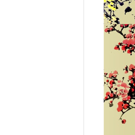
GĂNG TAY CHỐNG AXIT MÀU ĐEN DÀI
GĂNG TAY CÁCH ĐIỆN 35 KV XUẤT
56 CM - XUẤT XỨ TRUNG QUỐC
PHÁP
liên hệ theo số : 0969580896
liên hệ theo số : 0969580896
So sánh
So sánh
Mua hàng
Mua hàng