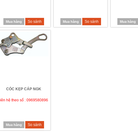
So sánh
So sánh
Mua hàng
Mua hàng
Mua hàng
CÓC KẸP CÁP NGK
liên hệ theo số : 0969580896
So sánh
Mua hàng