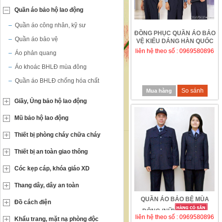
Quần áo bảo hộ lao động
Quần áo công nhân, kỹ sư
ĐỒNG PHỤC QUẦN ÁO BẢO
Quần áo bảo vệ
VỆ KIỂU DÁNG HÀN QUỐC
liên hệ theo số : 0969580896
Áo phản quang
Áo khoác BHLĐ mùa đông
Quần áo BHLĐ chống hóa chất
So sánh
Mua hàng
Giầy, Ủng bảo hộ lao động
Mũ bảo hộ lao động
Thiết bị phòng cháy chữa cháy
Thiết bị an toàn giao thông
Cóc kẹp cáp, khóa giáo XD
Thang dây, dây an toàn
QUẦN ÁO BẢO BỆ MÙA
Đồ cách điện
ĐÔNG (NỮ)
liên hệ theo số : 0969580896
Khẩu trang, mặt nạ phòng độc