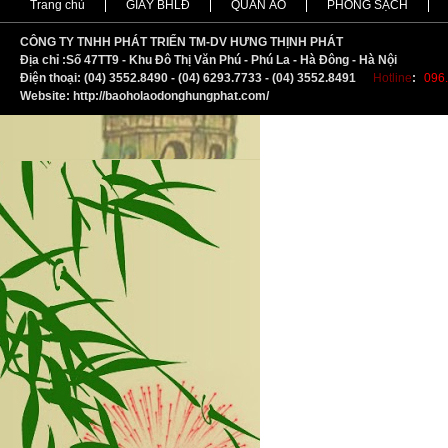
Trang chủ
GIẦY BHLĐ
QUẦN ÁO
PHÒNG SẠCH
CÔNG TY TNHH PHÁT TRIỂN TM-DV HƯNG THỊNH PHÁT
Địa chỉ :
S
ố 47TT9 - Khu Đô Thị Văn Phú - Phú La - Hà Đông - Hà Nội
Điện thoại: (04) 3552.8490 - (04) 6293.7733 - (04) 3552.8491
Hotline
:
096.
Website: http://baoholaodonghungphat.com/