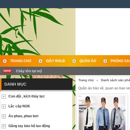
TRANG CHỦ
GIẦY BHLĐ
QUẦN ÁO
PHÒNG SẠ
Cháy lớn tại mỹ
LIÊN HỆ
Trang chủ
Danh sách sản ph
DANH MỤC
Quần áo bảo vệ, quan ao bao ve
Con đội , kích thủy lực
Lắc cáp NGK
Áo phao, phao bơi
Găng tay bảo hộ lao động