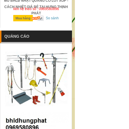
MŨ BHLĐ NHẬT QUANG CÓ LÓT XỐP -
GỜ GIẢM TỐC BẰNG THÉP Đ
CÁCH NHIỆT GIÁ RẺ TẠI HƯNG THỊNH
liên hệ theo số : 0969580896
liên hệ theo số : 0969580896
PHÁT
So sánh
So sánh
Mua hàng
Mua hàng
QUẢNG CÁO