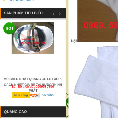
SẢN PHẨM TIÊU BIỂU
Nội!
MŨ BHLĐ NHẬT QUANG CÓ LÓT XỐP -
GỜ GIẢM TỐC BẰNG THÉP Đ
CÁCH NHIỆT GIÁ RẺ TẠI HƯNG THỊNH
liên hệ theo số : 0969580896
liên hệ theo số : 0969580896
PHÁT
So sánh
So sánh
Mua hàng
Mua hàng
QUẢNG CÁO