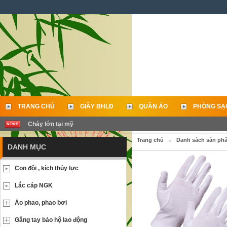
TRANG CHỦ
GIẦY BHLĐ
QUẦN ÁO
PHÒNG SẠ
Cháy lớn tại mỹ
LIÊN HỆ
Trang chủ
Danh sách sản ph
DANH MỤC
Con đội , kích thủy lực
Lắc cáp NGK
Áo phao, phao bơi
Găng tay bảo hộ lao động