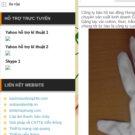
Xe rùa
Công ty bảo hộ lao động Hưng
chuyên sản xuất kinh doanh Găn
HỖ TRỢ TRỰC TUYẾN
Găng tay vải cotton, thun, trắ
chúng tôi tự hào là công ty cu
Yahoo hỗ trợ kĩ thuật 1
Yahoo hỗ trợ kĩ thuật 2
Skype 1
LIÊN KẾT WEBSITE
baoholaodong24h.com
antoandienhtp.vn
bhldchauhung.com
Cáp âm thanh, báo cháy
Giải pháp về CNTT& Viễn thông
Thiết bị mạng cáp quang
Thiết bị viễn thông