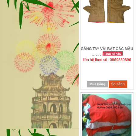
GĂNG TAY VẢI BẠT CÁC MẦU
KHÁC
liên hệ theo số : 0969580896
So sánh
Mua hàng