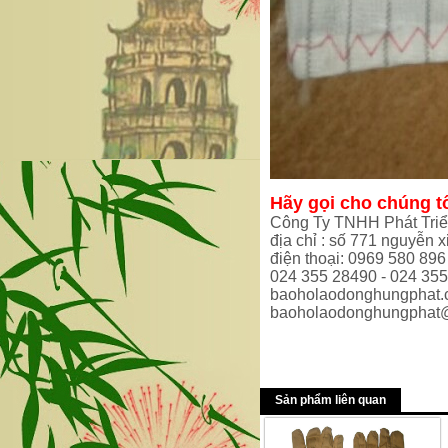
Hãy gọi cho chúng tô
Công Ty TNHH Phát Tri
địa chỉ : số 771 nguyễn xi
điện thoại: 0969 580 896
024 355 28490 - 024 35
baoholaodonghungphat
baoholaodonghungphat
Sản phẩm liên quan