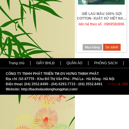
GIẺ LAU MÀU 100% SỢI
COTTON- XUẤT XỨ VIỆT NAM
liên hệ theo số : 0969580896
So sánh
Mua hàng
Trang chủ
GIẦY BHLĐ
QUẦN ÁO
PHÒNG SẠCH
CÔNG TY TNHH PHÁT TRIỂN TM-DV HƯNG THỊNH PHÁT
Địa chỉ :
S
ố 47TT9 - Khu Đô Thị Văn Phú - Phú La - Hà Đông - Hà Nội
Điện thoại: (04) 3552.8490 - (04) 6293.7733 - (04) 3552.8491
Hotline
:
096.
Website: http://baoholaodonghungphat.com/