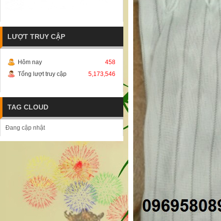
LƯỢT TRUY CẬP
Hôm nay
458
Tổng lượt truy cập
5,173,546
TAG CLOUD
Đang cập nhật