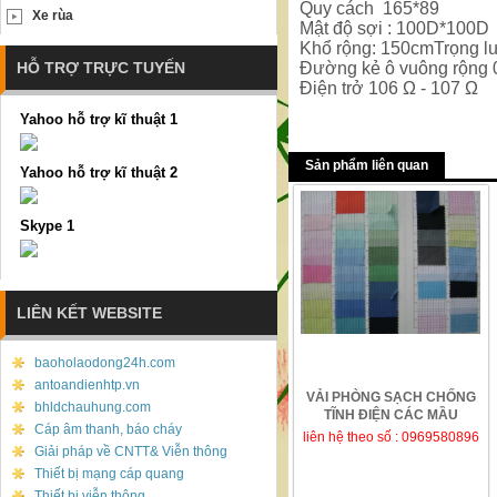
Quy cách 165*89
Xe rùa
Mật độ sợi : 100D*100D
Khổ rộng: 150cmTrọng l
HỖ TRỢ TRỰC TUYẾN
Đường kẻ ô vuông rộng 
Điện trở 10­­6 Ω - 10­­7 Ω
Yahoo hỗ trợ kĩ thuật 1
Sản phẩm liên quan
Yahoo hỗ trợ kĩ thuật 2
Skype 1
LIÊN KẾT WEBSITE
baoholaodong24h.com
antoandienhtp.vn
VẢI PHÒNG SẠCH CHỐNG
bhldchauhung.com
TĨNH ĐIỆN CÁC MẦU
Cáp âm thanh, báo cháy
liên hệ theo số : 0969580896
Giải pháp về CNTT& Viễn thông
Thiết bị mạng cáp quang
Thiết bị viễn thông