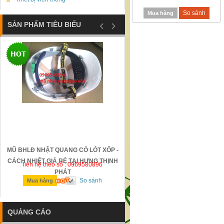
So sánh
Mua hàng
SẢN PHẨM TIÊU BIỂU
MŨ BHLĐ NHẬT QUANG CÓ LÓT XỐP -
GỜ GIẢM TỐC BẰNG THÉP Đ
CÁCH NHIỆT GIÁ RẺ TẠI HƯNG THỊNH
liên hệ theo số : 0969580896
liên hệ theo số : 0969580896
PHÁT
So sánh
So sánh
Mua hàng
Mua hàng
QUẢNG CÁO