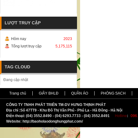
LƯỢT TRUY CẬP
Hôm nay
2023
Tổng lượt truy cập
5,175,115
TAG CLOUD
Đang cập nhật
Trang chủ
GIẦY BHLĐ
QUẦN ÁO
PHÒNG SẠCH
CÔNG TY TNHH PHÁT TRIỂN TM-DV HƯNG THỊNH PHÁT
Địa chỉ :
S
ố 47TT9 - Khu Đô Thị Văn Phú - Phú La - Hà Đông - Hà Nội
Điện thoại: (04) 3552.8490 - (04) 6293.7733 - (04) 3552.8491
Hotline
:
096.
Website: http://baoholaodonghungphat.com/