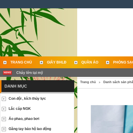
TRANG CHỦ
GIẦY BHLĐ
QUẦN ÁO
PHÒNG SẠ
Cháy lớn tại mỹ
LIÊN HỆ
Trang chủ
Danh sách sản ph
DANH MỤC
Con đội , kích thủy lực
Lắc cáp NGK
Áo phao, phao bơi
Găng tay bảo hộ lao động