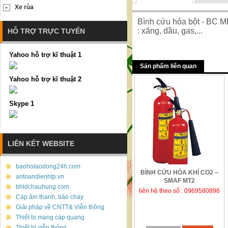
Xe rùa
Bình cứu hỏa bột - BC M
: xăng, dầu, gas,...
HỖ TRỢ TRỰC TUYẾN
Yahoo hỗ trợ kĩ thuật 1
Sản phẩm liên quan
Yahoo hỗ trợ kĩ thuật 2
Skype 1
LIÊN KẾT WEBSITE
baoholaodong24h.com
BÌNH CỨU HỎA KHÍ CO2 –
antoandienhtp.vn
SMAF MT2
bhldchauhung.com
liên hệ theo số : 0969580896
Cáp âm thanh, báo cháy
Giải pháp về CNTT& Viễn thông
Thiết bị mạng cáp quang
Thiết bị viễn thông