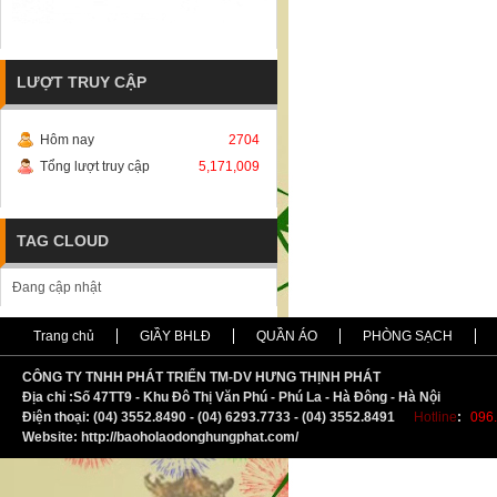
LƯỢT TRUY CẬP
Hôm nay
2704
Tổng lượt truy cập
5,171,009
TAG CLOUD
Đang cập nhật
Trang chủ
GIẦY BHLĐ
QUẦN ÁO
PHÒNG SẠCH
CÔNG TY TNHH PHÁT TRIỂN TM-DV HƯNG THỊNH PHÁT
Địa chỉ :
S
ố 47TT9 - Khu Đô Thị Văn Phú - Phú La - Hà Đông - Hà Nội
Điện thoại: (04) 3552.8490 - (04) 6293.7733 - (04) 3552.8491
Hotline
:
096.
Website: http://baoholaodonghungphat.com/