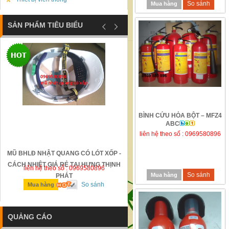
So sánh
Mua hàng
SẢN PHẨM TIÊU BIỂU
BÌNH CỨU HỎA BỘT – MFZ4
ABC
liên hệ theo số : 0969580896
MŨ BHLĐ NHẬT QUANG CÓ LÓT XỐP -
GỜ GIẢM TỐC BẰNG THÉP Đ
CÁCH NHIỆT GIÁ RẺ TẠI HƯNG THỊNH
liên hệ theo số : 0969580896
liên hệ theo số : 0969580896
So sánh
Mua hàng
PHÁT
So sánh
So sánh
Mua hàng
Mua hàng
QUẢNG CÁO