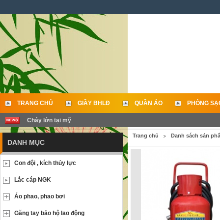
TRANG CHỦ
GIẦY BHLĐ
QUẦN ÁO
PHÒNG SẠ
Cháy lớn tại mỹ
LIÊN HỆ
Trang chủ
Danh sách sản ph
DANH MỤC
Con đội , kích thủy lực
Lắc cáp NGK
Áo phao, phao bơi
Găng tay bảo hộ lao động