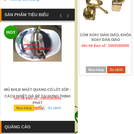
SẢN PHẨM TIÊU BIỂU
CÙM XOAY GIÀN GIÁO, KHÓA
XOAY DÀN GIÁO
liên hệ theo số : 0969580896
So sánh
Mua hàng
MŨ BHLĐ NHẬT QUANG CÓ LÓT XỐP -
GỜ GIẢM TỐC BẰNG THÉP Đ
CÁCH NHIỆT GIÁ RẺ TẠI HƯNG THỊNH
liên hệ theo số : 0969580896
liên hệ theo số : 0969580896
PHÁT
So sánh
So sánh
Mua hàng
Mua hàng
QUẢNG CÁO