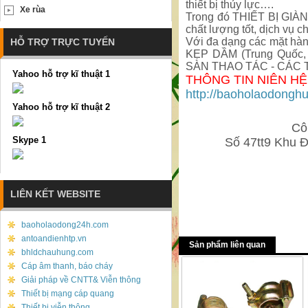
thiết bị thủy lực….
Xe rùa
Trong đó THIẾT BỊ GIÀN 
chất lượng tốt, dịch vụ c
Với đa dạng các mặt hàn
HỖ TRỢ TRỰC TUYẾN
KẸP DẦM (Trung Quốc,
SÀN THAO TÁC - CÁC 
Yahoo hỗ trợ kĩ thuật 1
THÔNG TIN NIÊN HỆ
http://baoholaodongh
Yahoo hỗ trợ kĩ thuật 2
Cô
Skype 1
Số 47tt9 Khu 
LIÊN KẾT WEBSITE
baoholaodong24h.com
antoandienhtp.vn
Sản phẩm liên quan
bhldchauhung.com
Cáp âm thanh, báo cháy
Giải pháp về CNTT& Viễn thông
Thiết bị mạng cáp quang
Thiết bị viễn thông