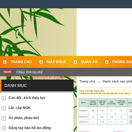
TRANG CHỦ
GIẦY BHLĐ
QUẦN ÁO
PHÒNG SẠ
Cháy lớn tại mỹ
LIÊN HỆ
Trang chủ
Danh sách sản ph
DANH MỤC
Con đội , kích thủy lực
Lắc cáp NGK
Áo phao, phao bơi
Găng tay bảo hộ lao động