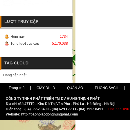
LƯỢT TRUY CẬP
Hôm nay
1734
Tổng lượt truy cập
5,170,038
TAG CLOUD
Đang cập nhật
Trang chủ
GIẦY BHLĐ
QUẦN ÁO
PHÒNG SẠCH
CÔNG TY TNHH PHÁT TRIỂN TM-DV HƯNG THỊNH PHÁT
Địa chỉ :
S
ố 47TT9 - Khu Đô Thị Văn Phú - Phú La - Hà Đông - Hà Nội
Điện thoại: (04) 3552.8490 - (04) 6293.7733 - (04) 3552.8491
Hotline
:
096.
Website: http://baoholaodonghungphat.com/