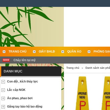
TRANG CHỦ
GIẦY BHLĐ
QUẦN ÁO
PHÒNG SẠ
Cháy lớn tại mỹ
LIÊN HỆ
Trang chủ
Danh sách sản ph
DANH MỤC
Con đội , kích thủy lực
Lắc cáp NGK
Áo phao, phao bơi
Găng tay bảo hộ lao động