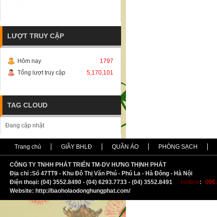
LƯỢT TRUY CẬP
Hôm nay
1797
Tổng lượt truy cập
5,170,101
TAG CLOUD
Đang cập nhật
Trang chủ
GIẦY BHLĐ
QUẦN ÁO
PHÒNG SẠCH
CÔNG TY TNHH PHÁT TRIỂN TM-DV HƯNG THỊNH PHÁT
Địa chỉ :
S
ố 47TT9 - Khu Đô Thị Văn Phú - Phú La - Hà Đông - Hà Nội
Điện thoại: (04) 3552.8490 - (04) 6293.7733 - (04) 3552.8491
Hotline
:
096.
Website: http://baoholaodonghungphat.com/