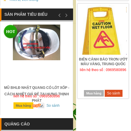
SẢN PHẨM TIÊU BIỂU
BIỂN CẢNH BÁO TRƠN ƯỚT
MẦU VÀNG, TRUNG QUỐC
liên hệ theo số : 0969580896
MŨ BHLĐ NHẬT QUANG CÓ LÓT XỐP -
GỜ GIẢM TỐC BẰNG THÉP Đ
So sánh
Mua hàng
CÁCH NHIỆT GIÁ RẺ TẠI HƯNG THỊNH
liên hệ theo số : 0969580896
liên hệ theo số : 0969580896
PHÁT
So sánh
So sánh
Mua hàng
Mua hàng
QUẢNG CÁO