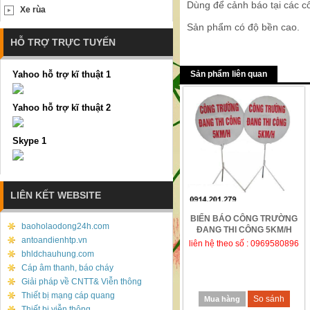
Dùng để cảnh báo tại các cô
Xe rùa
Sản phẩm có độ bền cao.
HỖ TRỢ TRỰC TUYẾN
Yahoo hỗ trợ kĩ thuật 1
Sản phẩm liên quan
Yahoo hỗ trợ kĩ thuật 2
Skype 1
LIÊN KẾT WEBSITE
BIỂN BÁO CÔNG TRƯỜNG
baoholaodong24h.com
ĐANG THI CÔNG 5KM/H
antoandienhtp.vn
liên hệ theo số : 0969580896
bhldchauhung.com
Cáp âm thanh, báo cháy
Giải pháp về CNTT& Viễn thông
Thiết bị mạng cáp quang
So sánh
Mua hàng
Thiết bị viễn thông