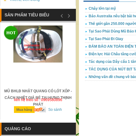
Cháy lớn tại mỹ
SẢN PHẨM TIÊU BIỂU
Báo Australia nêu bật bài 
Thế giới gần 250.000 người
Tại Sao Phải Dùng Mũ Bảo H
Tại Sao Phải Đi Giay
ĐẢM BẢO AN TOÀN ĐIỆN
Điện lực Hải Châu tăng cườ
Tác dụng của Dây cẩu 1 tấ
TÁC DỤNG CỦA NÚT BỊT T
Những vấn đề chung về bảo
MŨ BHLĐ NHẬT QUANG CÓ LÓT XỐP -
GỜ GIẢM TỐC BẰNG THÉP Đ
CÁCH NHIỆT GIÁ RẺ TẠI HƯNG THỊNH
liên hệ theo số : 0969580896
liên hệ theo số : 0969580896
PHÁT
So sánh
So sánh
Mua hàng
Mua hàng
QUẢNG CÁO