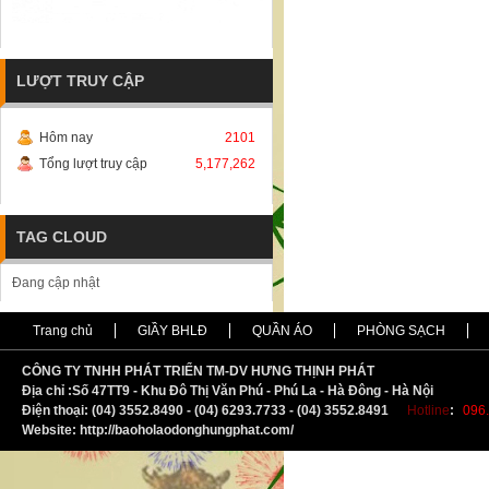
LƯỢT TRUY CẬP
Hôm nay
2101
Tổng lượt truy cập
5,177,262
TAG CLOUD
Đang cập nhật
Trang chủ
GIẦY BHLĐ
QUẦN ÁO
PHÒNG SẠCH
CÔNG TY TNHH PHÁT TRIỂN TM-DV HƯNG THỊNH PHÁT
Địa chỉ :
S
ố 47TT9 - Khu Đô Thị Văn Phú - Phú La - Hà Đông - Hà Nội
Điện thoại: (04) 3552.8490 - (04) 6293.7733 - (04) 3552.8491
Hotline
:
096.
Website: http://baoholaodonghungphat.com/