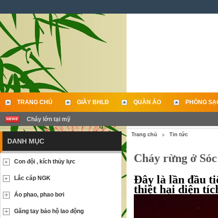
TRANG CHỦ
GIẦY BHLĐ
QUẦN ÁO
PHÒNG SẠ
Cháy lớn tại mỹ
LIÊN HỆ
Trang chủ
Tin tức
DANH MỤC
Cháy rừng ở Sóc 
Con đội , kích thủy lực
Đây là lần đầu t
Lắc cáp NGK
thiệt hại diện tíc
Áo phao, phao bơi
Găng tay bảo hộ lao động