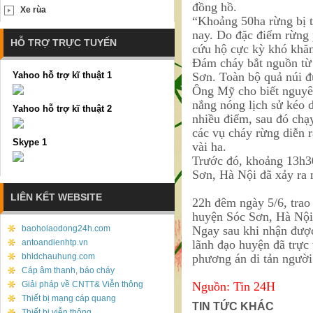
đồng hồ.
Xe rùa
“Khoảng 50ha rừng bị t
nay. Do đặc điểm rừng 
HỖ TRỢ TRỰC TUYẾN
cứu hộ cực kỳ khó khăn
Đám cháy bắt nguồn từ
Yahoo hỗ trợ kĩ thuật 1
Sơn. Toàn bộ quả núi 
Ông Mỹ cho biết nguyên
nắng nóng lịch sử kéo d
Yahoo hỗ trợ kĩ thuật 2
nhiều điểm, sau đó chạ
các vụ cháy rừng diễn 
Skype 1
vài ha.
Trước đó, khoảng 13h3
Sơn, Hà Nội đã xảy ra 
LIÊN KẾT WEBSITE
22h đêm ngày 5/6, tra
huyện Sóc Sơn, Hà Nội 
baoholaodong24h.com
Ngay sau khi nhận đượ
antoandienhtp.vn
lãnh đạo huyện đã trực 
bhldchauhung.com
phương án di tản người 
Cáp âm thanh, báo cháy
Giải pháp về CNTT& Viễn thông
Nguồn: Tin 24H
Thiết bị mạng cáp quang
TIN TỨC KHÁC
Thiết bị viễn thông