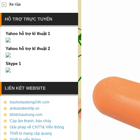
Xe rùa
HỖ TRỢ TRỰC TUYẾN
Yahoo hỗ trợ kĩ thuật 1
Yahoo hỗ trợ kĩ thuật 2
Skype 1
LIÊN KẾT WEBSITE
baoholaodong24h.com
antoandienhtp.vn
bhldchauhung.com
Cáp âm thanh, báo cháy
Giải pháp về CNTT& Viễn thông
Thiết bị mạng cáp quang
Thiết bị viễn thông