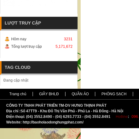
LƯỢT TRUY CẬP
Hôm nay
3231
Tổng lượt truy cập
5,171,672
TAG CLOUD
Đang cập nhật
Trang chủ
GIẦY BHLĐ
QUẦN ÁO
PHÒNG SẠCH
CÔNG TY TNHH PHÁT TRIỂN TM-DV HƯNG THỊNH PHÁT
Địa chỉ :
S
ố 47TT9 - Khu Đô Thị Văn Phú - Phú La - Hà Đông - Hà Nội
Điện thoại: (04) 3552.8490 - (04) 6293.7733 - (04) 3552.8491
Hotline
:
096.
Website: http://baoholaodonghungphat.com/