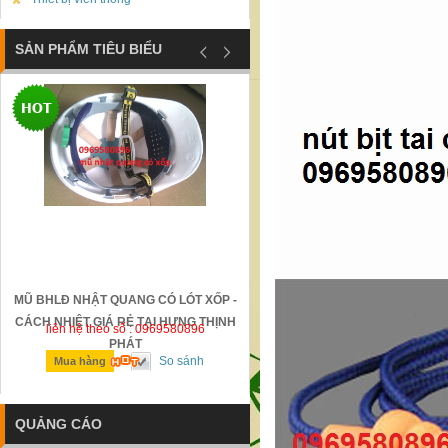
SẢN PHẨM TIÊU BIỂU
MŨ BHLĐ NHẬT QUANG CÓ LÓT XỐP -
GỜ GIẢM TỐC BẰNG THÉP Đ
CÁCH NHIỆT GIÁ RẺ TẠI HƯNG THỊNH
liên hệ theo số : 0969580896
liên hệ theo số : 0969580896
PHÁT
So sánh
So sánh
Mua hàng
Mua hàng
QUẢNG CÁO