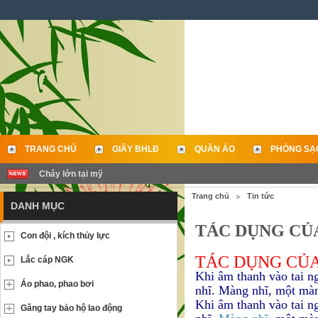
TRANG CHỦ
GIẦY BHLĐ
QUẦN ÁO
PHÒNG SẠ
Cháy lớn tại mỹ
LIÊN HỆ
Trang chủ
Tin tức
DANH MỤC
TÁC DỤNG CỦA
Con đội , kích thủy lực
TÁC DỤNG CỦA
Lắc cáp NGK
Khi âm thanh vào tai n
Áo phao, phao bơi
nhĩ. Màng nhĩ, một màn
Khi âm thanh vào tai n
Găng tay bảo hộ lao động