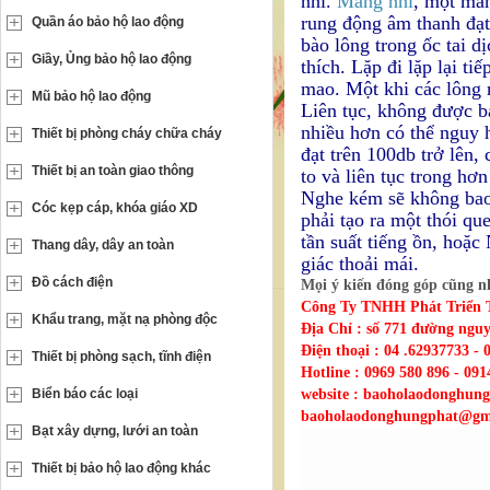
nhĩ.
Màng nhĩ
, một màn
rung động âm thanh đạt 
Quần áo bảo hộ lao động
bào lông trong ốc tai d
Giầy, Ủng bảo hộ lao động
thích. Lặp đi lặp lại t
mao. Một khi các lông 
Mũ bảo hộ lao động
Liên tục, không được bả
nhiều hơn có thể nguy 
Thiết bị phòng cháy chữa cháy
đạt trên 100db trở lên,
Thiết bị an toàn giao thông
to và liên tục trong hơ
Nghe kém sẽ không bao g
Cóc kẹp cáp, khóa giáo XD
phải tạo ra một thói qu
tần suất tiếng ồn, hoặ
Thang dây, dây an toàn
giác thoải mái.
Đồ cách điện
Mọi ý kiến đóng góp cũng như
Công Ty TNHH Phát Triển 
Khẩu trang, mặt nạ phòng độc
Địa Chỉ : số 771 đường nguy
Điện thoại : 04 .62937733 -
Thiết bị phòng sạch, tĩnh điện
Hotline : 0969 580 896 - 09
Biển báo các loại
website : baoholaodonghun
baoholaodonghungphat@gm
Bạt xây dựng, lưới an toàn
Thiết bị bảo hộ lao động khác