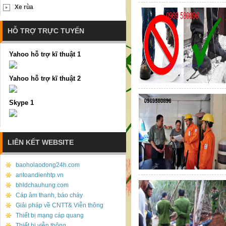
Xe rùa
HỖ TRỢ TRỰC TUYẾN
Yahoo hỗ trợ kĩ thuật 1
Yahoo hỗ trợ kĩ thuật 2
Skype 1
LIÊN KẾT WEBSITE
baoholaodong24h.com
antoandienhtp.vn
bhldchauhung.com
Cáp âm thanh, báo cháy
Giải pháp về CNTT& Viễn thông
Thiết bị mạng cáp quang
Thiết bị viễn thông