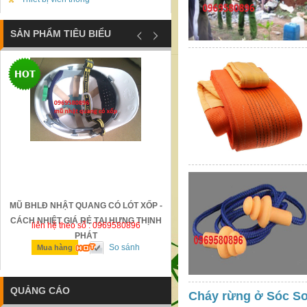
SẢN PHẨM TIÊU BIỂU
MŨ BHLĐ NHẬT QUANG CÓ LÓT XỐP -
GỜ GIẢM TỐC BẰNG THÉP Đ
CÁCH NHIỆT GIÁ RẺ TẠI HƯNG THỊNH
liên hệ theo số : 0969580896
liên hệ theo số : 0969580896
PHÁT
So sánh
So sánh
Mua hàng
Mua hàng
QUẢNG CÁO
Cháy rừng ở Sóc Sơn