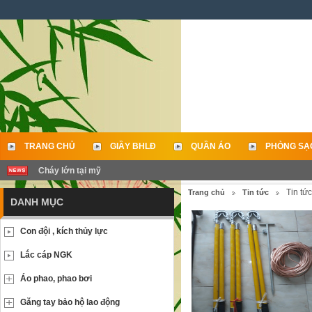
TRANG CHỦ
GIẦY BHLĐ
QUẦN ÁO
PHÒNG SẠ
Cháy lớn tại mỹ
LIÊN HỆ
Tin tức
Trang chủ
Tin tức
DANH MỤC
Con đội , kích thủy lực
Lắc cáp NGK
Áo phao, phao bơi
Găng tay bảo hộ lao động