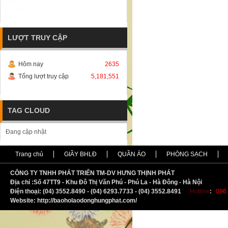
LƯỢT TRUY CẬP
Hôm nay
2635
Tổng lượt truy cập
5,181,551
TAG CLOUD
Đang cập nhật
Trang chủ
GIẦY BHLĐ
QUẦN ÁO
PHÒNG SẠCH
CÔNG TY TNHH PHÁT TRIỂN TM-DV HƯNG THỊNH PHÁT
Địa chỉ :
S
ố 47TT9 - Khu Đô Thị Văn Phú - Phú La - Hà Đông - Hà Nội
Điện thoại: (04) 3552.8490 - (04) 6293.7733 - (04) 3552.8491
Hotline
:
096.
Website: http://baoholaodonghungphat.com/