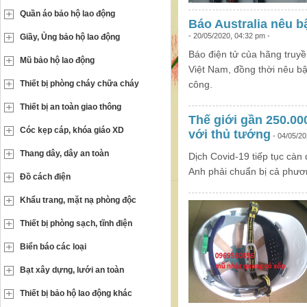
Quần áo bảo hộ lao động
Báo Australia nêu b
- 20/05/2020, 04:32 pm -
Giầy, Ủng bảo hộ lao động
Báo điện tử của hãng truyề
Mũ bảo hộ lao động
Việt Nam, đồng thời nêu bậ
Thiết bị phòng cháy chữa cháy
công.
Thiết bị an toàn giao thông
Thế giới gần 250.00
Cóc kẹp cáp, khóa giáo XD
với thủ tướng
- 04/05/20
Thang dây, dây an toàn
Dịch Covid-19 tiếp tục càn
Anh phải chuẩn bị cả phươn
Đồ cách điện
Khẩu trang, mặt nạ phòng độc
Thiết bị phòng sạch, tĩnh điện
Biển báo các loại
Bạt xây dựng, lưới an toàn
Thiết bị bảo hộ lao động khác