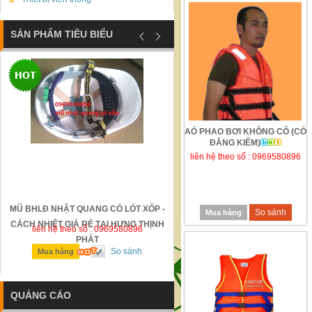
SẢN PHẨM TIÊU BIỂU
AÓ PHAO BƠI KHÔNG CỔ (CÓ
ĐĂNG KIỂM)
liên hệ theo số : 0969580896
MŨ BHLĐ NHẬT QUANG CÓ LÓT XỐP -
GỜ GIẢM TỐC BẰNG THÉP Đ
So sánh
Mua hàng
CÁCH NHIỆT GIÁ RẺ TẠI HƯNG THỊNH
liên hệ theo số : 0969580896
liên hệ theo số : 0969580896
PHÁT
So sánh
So sánh
Mua hàng
Mua hàng
QUẢNG CÁO