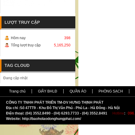
LƯỢT TRUY CẬP
Hôm nay
398
Tổng lượt truy cập
5,165,250
TAG CLOUD
Đang cập nhật
Trang chủ
GIẦY BHLĐ
QUẦN ÁO
PHÒNG SẠCH
CÔNG TY TNHH PHÁT TRIỂN TM-DV HƯNG THỊNH PHÁT
Địa chỉ :
S
ố 47TT9 - Khu Đô Thị Văn Phú - Phú La - Hà Đông - Hà Nội
Điện thoại: (04) 3552.8490 - (04) 6293.7733 - (04) 3552.8491
Hotline
:
096.
Website: http://baoholaodonghungphat.com/