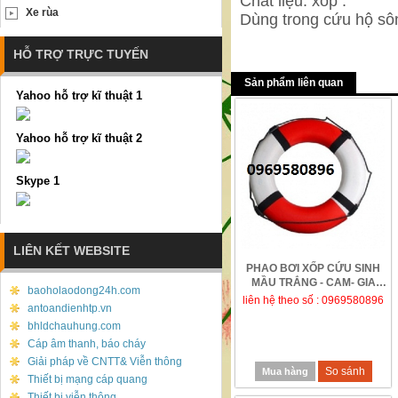
Chất liệu: xốp .
Xe rùa
Dùng trong cứu hộ sôn
HỖ TRỢ TRỰC TUYẾN
Sản phẩm liên quan
Yahoo hỗ trợ kĩ thuật 1
Yahoo hỗ trợ kĩ thuật 2
Skype 1
LIÊN KẾT WEBSITE
PHAO BƠI XỐP CỨU SINH
MẦU TRẮNG - CAM- GIA
baoholaodong24h.com
CẠNH TRANH
liên hệ theo số : 0969580896
antoandienhtp.vn
bhldchauhung.com
Cáp âm thanh, báo cháy
Giải pháp về CNTT& Viễn thông
So sánh
Mua hàng
Thiết bị mạng cáp quang
Thiết bị viễn thông