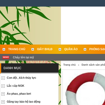
TRANG CHỦ
GIẦY BHLĐ
QUẦN ÁO
PHÒNG SẠ
Cháy lớn tại mỹ
LIÊN HỆ
Trang chủ
Danh sách sản ph
DANH MỤC
Con đội , kích thủy lực
Lắc cáp NGK
Áo phao, phao bơi
Găng tay bảo hộ lao động