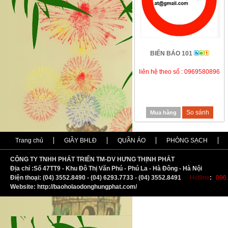
BIỂN BÁO 101
liên hệ theo số : 0969580896
So sánh
Mua hàng
Trang chủ
GIẦY BHLĐ
QUẦN ÁO
PHÒNG SẠCH
CÔNG TY TNHH PHÁT TRIỂN TM-DV HƯNG THỊNH PHÁT
Địa chỉ :
S
ố 47TT9 - Khu Đô Thị Văn Phú - Phú La - Hà Đông - Hà Nội
Điện thoại: (04) 3552.8490 - (04) 6293.7733 - (04) 3552.8491
Hotline
:
096.
Website: http://baoholaodonghungphat.com/