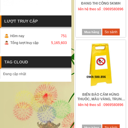
ĐANG THI CÔNG 5KM/H
liên hệ theo số : 0969580896
LƯỢT TRUY CẬP
So sánh
Mua hàng
Hôm nay
751
Tổng lượt truy cập
5,165,603
TAG CLOUD
Đang cập nhật
BIỂN BÁO CẤM HÚNG
THUỐC, MẦU VÀNG, TRUNG
QUỐC
liên hệ theo số : 0969580896
So sánh
Mua hàng