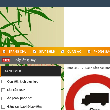
TRANG CHỦ
GIẦY BHLĐ
QUẦN ÁO
PHÒNG SẠ
Cháy lớn tại mỹ
LIÊN HỆ
Trang chủ
Danh sách sản ph
DANH MỤC
Con đội , kích thủy lực
Lắc cáp NGK
Áo phao, phao bơi
Găng tay bảo hộ lao động