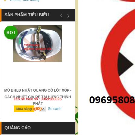
SẢN PHẨM TIÊU BIỂU
MŨ BHLĐ NHẬT QUANG CÓ LÓT XỐP -
GỜ GIẢM TỐC BẰNG THÉP Đ
CÁCH NHIỆT GIÁ RẺ TẠI HƯNG THỊNH
liên hệ theo số : 0969580896
liên hệ theo số : 0969580896
PHÁT
So sánh
So sánh
Mua hàng
Mua hàng
QUẢNG CÁO