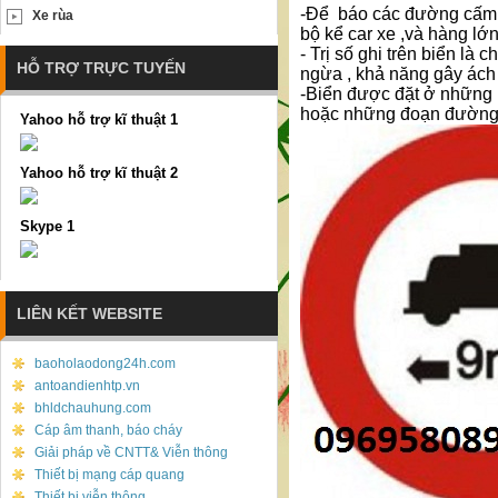
-Để báo các đường cấm xe
Xe rùa
bộ kể car xe ,và hàng lớn
- Trị số ghi trên biển là
HỖ TRỢ TRỰC TUYẾN
ngừa , khả năng gây ách 
-Biển được đặt ở những 
hoặc những đoạn đường m
Yahoo hỗ trợ kĩ thuật 1
Yahoo hỗ trợ kĩ thuật 2
Skype 1
LIÊN KẾT WEBSITE
baoholaodong24h.com
antoandienhtp.vn
bhldchauhung.com
Cáp âm thanh, báo cháy
Giải pháp về CNTT& Viễn thông
Thiết bị mạng cáp quang
Thiết bị viễn thông