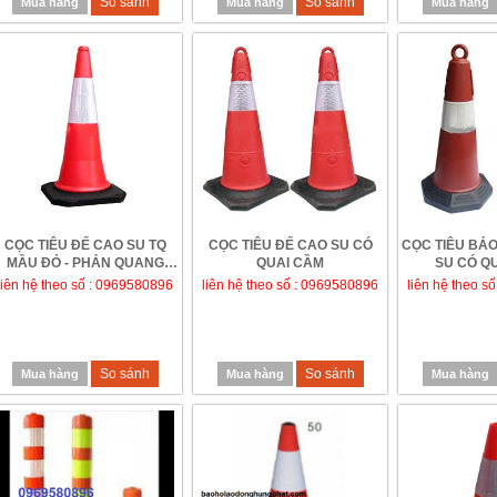
So sánh
So sánh
Mua hàng
Mua hàng
Mua hàng
CỌC TIÊU ĐẾ CAO SU TQ
CỌC TIÊU ĐẾ CAO SU CÓ
CỌC TIÊU BẢO
MẦU ĐỎ - PHẢN QUANG
QUAI CẦM
SU CÓ Q
TRẮNG, KHÔNG CÓ QUA...
liên hệ theo số : 0969580896
liên hệ theo số : 0969580896
liên hệ theo s
So sánh
So sánh
Mua hàng
Mua hàng
Mua hàng