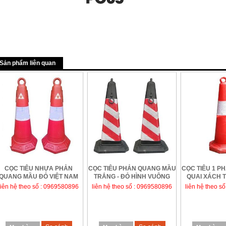
Sản phẩm liên quan
CỌC TIÊU NHỰA PHẢN
CỌC TIÊU PHẢN QUANG MẦU
CỌC TIÊU 1 P
QUANG MẦU ĐỎ VIỆT NAM
TRẮNG - ĐỎ HÌNH VUÔNG
QUAI XÁCH 
liên hệ theo số : 0969580896
liên hệ theo số : 0969580896
liên hệ theo s