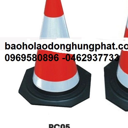
GỜ GIẢM TỐC BẰNG THÉP ĐÚC
BIỂN BÁO CÔNG TRƯỜNG ĐANG THI
CÔNG BÁO HIỆU
liên hệ theo số : 0969580896
liên hệ theo số : 0969580896
So sánh
So sánh
Mua hàng
Mua hàng