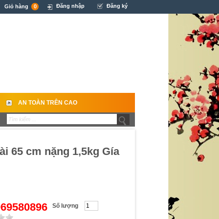
Đăng nhập
Đăng ký
Giỏ hàng
0
AN TOÀN TRÊN CAO
ài 65 cm nặng 1,5kg Gía
0969580896
Số lượng