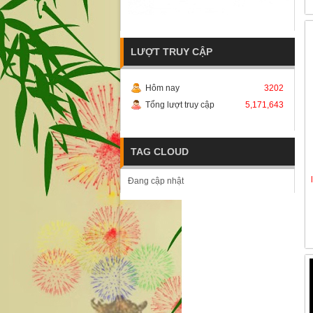
LƯỢT TRUY CẬP
Hôm nay
3202
Tổng lượt truy cập
5,171,643
TAG CLOUD
Đang cập nhật