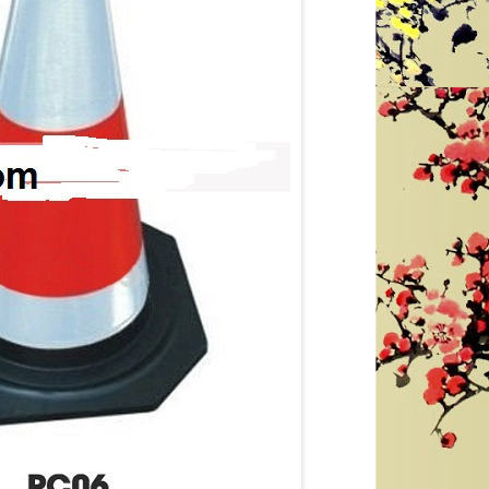
GĂNG TAY CHỐNG AXIT MÀU ĐEN DÀI
GĂNG TAY CÁCH ĐIỆN 35 KV XUẤT
56 CM - XUẤT XỨ TRUNG QUỐC
PHÁP
liên hệ theo số : 0969580896
liên hệ theo số : 0969580896
So sánh
So sánh
Mua hàng
Mua hàng