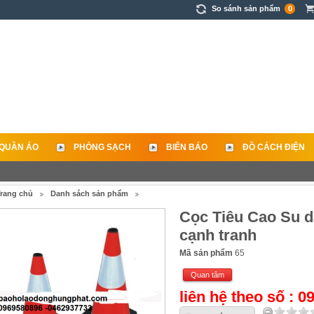
So sánh sản phẩm
0
QUẦN ÁO
PHÒNG SẠCH
BIỂN BÁO
ĐỒ CÁCH ĐIỆN
rang chủ
Danh sách sản phẩm
Cọc Tiêu Cao Su d
cạnh tranh
Mã sản phẩm
65
Quan tâm
liên hệ theo số : 