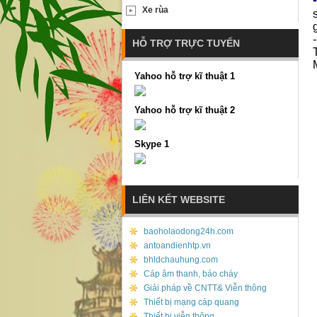
Xe rùa
HỖ TRỢ TRỰC TUYẾN
Yahoo hỗ trợ kĩ thuật 1
Yahoo hỗ trợ kĩ thuật 2
Skype 1
LIÊN KẾT WEBSITE
baoholaodong24h.com
antoandienhtp.vn
bhldchauhung.com
Cáp âm thanh, báo cháy
Giải pháp về CNTT& Viễn thông
Thiết bị mạng cáp quang
Thiết bị viễn thông