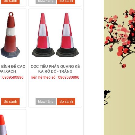
So sánh
So sánh
Mua hàng
 BÌNH ĐẾ CAO
CỌC TIÊU PHẢN QUANG KẺ
UAI XÁCH
KA RÔ ĐỎ - TRẮNG
ố : 0969580896
liên hệ theo số : 0969580896
So sánh
So sánh
Mua hàng