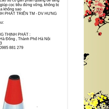
ao su có gắn phản quang để tăng
giúp cọc tiêu đứng vững, không bị
qua không sao
 TNHH PHÁT TRIỂN TM - DV HƯNG
au:
G THỊNH PHÁT :
n Hà Đông , Thành Phố Hà Nội
33
 0985 881 279