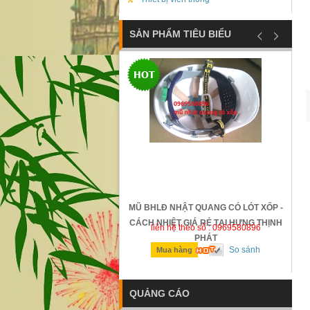
SẢN PHẨM TIÊU BIỂU
ỐNG TRƯỢT SAFETTYMAN -
MŨ BHLĐ NHẬT QUANG CÓ LÓT XỐP -
N - GIÁ RẺ TẠI HƯNG THỊNH
CÁCH NHIỆT GIÁ RẺ TẠI HƯNG THỊNH
n hệ theo số : 0969580896
liên hệ theo số : 0969580896
PHÁT
PHÁT
So sánh
So sánh
ua hàng
Mua hàng
QUẢNG CÁO