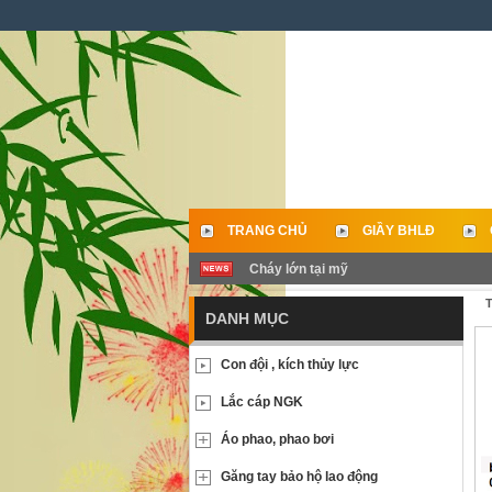
TRANG CHỦ
GIẦY BHLĐ
Cháy lớn tại mỹ
LIÊN HỆ
T
DANH MỤC
Con đội , kích thủy lực
Lắc cáp NGK
Áo phao, phao bơi
Găng tay bảo hộ lao động