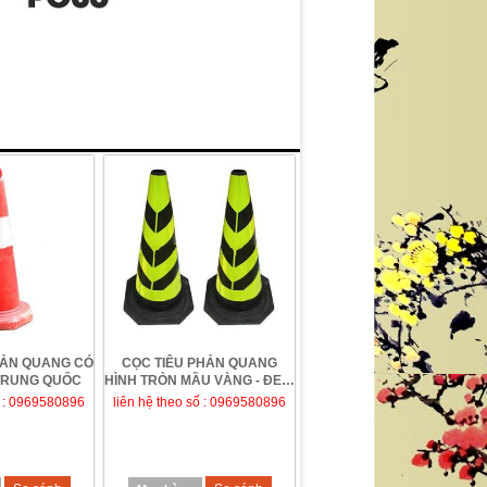
HẢN QUANG CÓ
CỌC TIÊU PHẢN QUANG
TRUNG QUỐC
HÌNH TRÒN MẦU VÀNG - ĐEN,
ĐẾ CAO SU
ố : 0969580896
liên hệ theo số : 0969580896