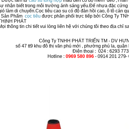
-
Được làm từ
cao su tổng hợp
màu đen có độ mềm dẻo ,Thân c
sự nhận biết trong môi trường ánh sáng yếu.Đế nhựa đặc cứng 
gió làm di chuyển.Cọc tiêu cao su có độ đàn hồi cao, ô tô cán 
- Sản Phẩm
cọc tiêu
được phân phối trực tiếp bởi Công Ty
THỊNH PHÁT
Mọi thông tin chi tiết vui lòng liên hệ với chúng tôi theo địa chỉ s
Công Ty TNHH PHÁT TRIỂN TM - DV HƯN
số 47 tt9 khu đô thị văn phú mới , phường phú la, quậ
Điện thoại : 024 : 6293 77
Hotline :
0969 580 896
- 0914 201 279-